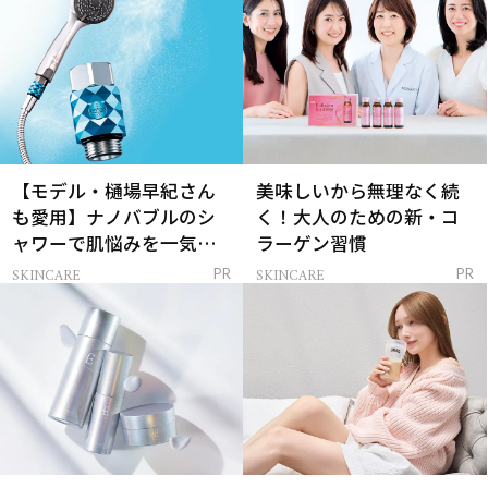
【モデル・樋場早紀さん
美味しいから無理なく続
も愛用】ナノバブルのシ
く！大人のための新・コ
ャワーで肌悩みを一気に
ラーゲン習慣
解決
SKINCARE
SKINCARE
PR
PR