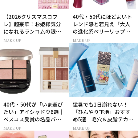
【2026クリスマスコフ
40代・50代にほどよいト
レ】超豪華！お姫様気分
レンド感と若見え「大人
になれるランコムの限定
の進化系ベリーリップ」6
コスメキット
選
MAKE UP
MAKE UP
40代・50代が「いま選び
猛暑でも1日崩れない！
たい」アイシャドウ6選｜
「ひんやり下地」おすす
ベスコス受賞の名品パレ
め5選｜毛穴＆皮脂テカリ
ット＆単色アイカラー
対策
MAKE UP
MAKE UP