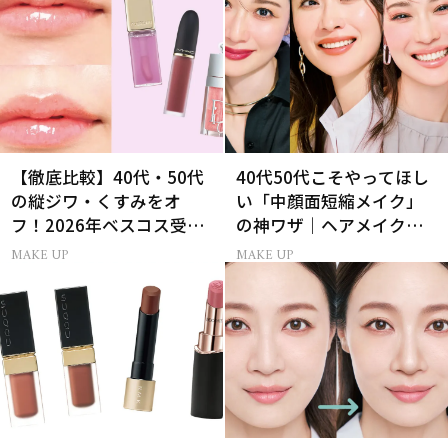
【徹底比較】40代・50代
40代50代こそやってほし
の縦ジワ・くすみをオ
い「中顔面短縮メイク」
フ！2026年ベスコス受賞
の神ワザ｜ヘアメイク長
リキッドルージュ3選
井かおりさん直伝
MAKE UP
MAKE UP