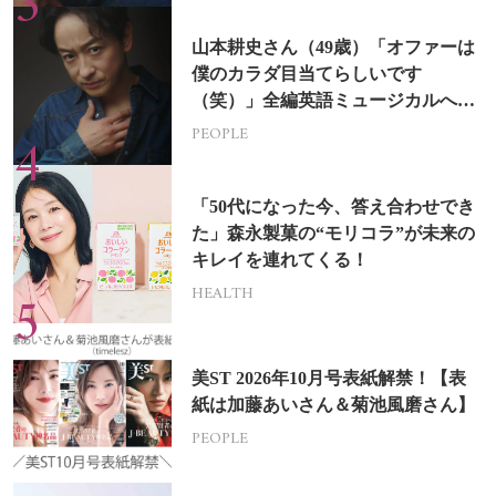
山本耕史さん（49歳）「オファーは
僕のカラダ目当てらしいです
（笑）」全編英語ミュージカルへの
挑戦
PEOPLE
「50代になった今、答え合わせでき
た」森永製菓の“モリコラ”が未来の
キレイを連れてくる！
HEALTH
美ST 2026年10月号表紙解禁！【表
紙は加藤あいさん＆菊池風磨さん】
PEOPLE