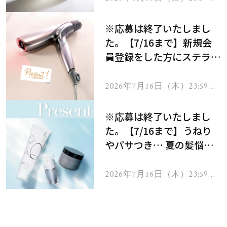
で
※応募は終了いたしまし
た。【7/16まで】新規会
員登録をした方にステラボ
ーテのシャインリバース
ヘアドライヤー ジュエル
2026年7月16日（木）23:59ま
で
をプレゼント！
※応募は終了いたしまし
た。【7/16まで】うねり
やパサつき… 夏の髪悩み
を解消するヘアケアアイテ
ムを13名様にプレゼン
2026年7月16日（木）23:59ま
で
ト！