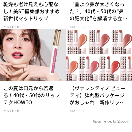
乾燥も老け見えも心配な
「昔より鼻が大きくなっ
し！美ST編集部おすすめ
た？」40代・50代の“鼻
新世代マットリップ
の肥大化”を解消する立体
小鼻メイク
MAKE UP
MAKE UP
この夏は口元から若返
【ヴァレンティノ ビュー
る！40代・50代のリップ
ティ】弾丸型パッケージ
テクHOWTO
がおしゃれ！新作リップ
全色見せ
MAKE UP
MAKE UP
Recommended by