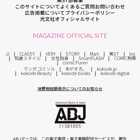
美ST部募集
このサイトについて
よくあるご質問
お問い合わせ
広告掲載について
プライバシーポリシー
光文社オフィシャルサイト
MAGAZINE OFFICIAL SITE
JJ
CLASSY.
VERY
STORY
Mart
美ST
bis
和食スタイル
女性自身
SmartFLASH
COMIC熱帯
comic Pureri
マンガ コミソル
本がすき。
kokode.jp
kokode Beauty
kokode books
kokode digital
消費税総額表示についてのお知らせ
ABJマークは、この電子書店・電子書籍配信サービスが、著作