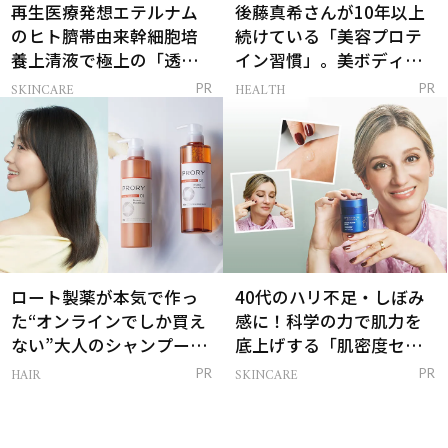
再生医療発想エテルナム
後藤真希さんが10年以上
のヒト臍帯由来幹細胞培
続けている「美容プロテ
養上清液で極上の「透明
イン習慣」。美ボディを
感ハリ肌」へ
支える朝ルーティンと
SKINCARE
HEALTH
PR
PR
は？
ロート製薬が本気で作っ
40代のハリ不足・しぼみ
た“オンラインでしか買え
感に！科学の力で肌力を
ない”大人のシャンプー＆
底上げする「肌密度セラ
トリートメントって？
ム」
HAIR
SKINCARE
PR
PR