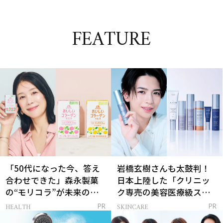
FEATURE
「50代になった今、答え
岩橋玄樹さんも太鼓判！
合わせできた」森永製菓
日本上陸した「クリニッ
の“モリコラ”が未来のキ
ク専売の美容医療級スキ
レイを連れてくる！
ンケア」
HEALTH
SKINCARE
PR
PR