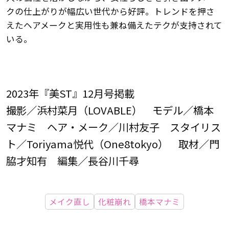
クの仕上がりが幅広い世代から好評。トレンドを押さ
えたヘアメークと実用性も兼ね備えたテクが支持されて
いる。
2023年『美ST』12月号掲載
撮影／浜村菜月（LOVABLE） モデル／橋本
マナミ ヘア・メーク／川村友子 スタイリス
ト／Toriyama悦代（One8tokyo） 取材／門
脇才知有 編集／長谷川千尋
メイク直し
化粧崩れ
橋本マナミ