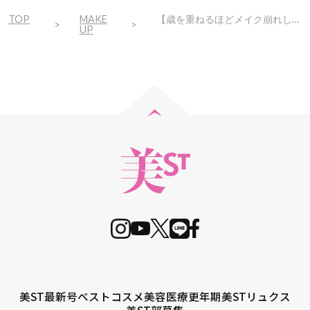
TOP
MAKE
【歳を重ねるほどメイク崩れしやすく】40代にオススメのお直しテクニック
UP
美ST最新号
ベストコスメ
美容医療
更年期
美STリュクス