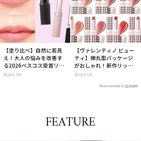
【塗り比べ】自然に若見
【ヴァレンティノ ビュー
え！大人の悩みを改善す
ティ】弾丸型パッケージ
る2026ベスコス受賞リッ
がおしゃれ！新作リップ
プTOP3
全色見せ
MAKE UP
MAKE UP
Recommended by
FEATURE