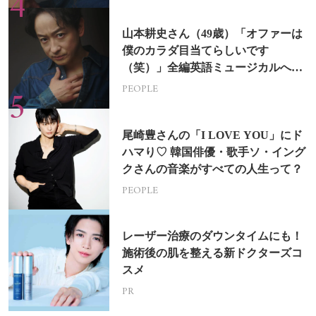
山本耕史さん（49歳）「オファーは
僕のカラダ目当てらしいです
（笑）」全編英語ミュージカルへの
挑戦
PEOPLE
尾崎豊さんの「I LOVE YOU」にド
ハマり♡ 韓国俳優・歌手ソ・イング
クさんの音楽がすべての人生って？
PEOPLE
レーザー治療のダウンタイムにも！
施術後の肌を整える新ドクターズコ
スメ
PR