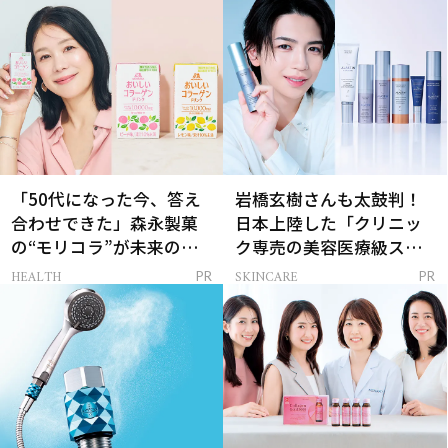
「50代になった今、答え
岩橋玄樹さんも太鼓判！
合わせできた」森永製菓
日本上陸した「クリニッ
の“モリコラ”が未来のキ
ク専売の美容医療級スキ
レイを連れてくる！
ンケア」
HEALTH
SKINCARE
PR
PR