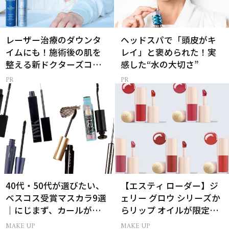
レーザー治療のダウンタ
ヘッドスパで「頭皮がキ
イムにも！施術後の肌を
レイ」と褒められた！実
整える新ドクターズコス
感した“水の大切さ”
メ
40代・50代が選びたい、
【エスティ ローダー】ジ
ベスコス受賞マスカラ9選
ェリー グロウ シリーズか
｜にじまず、カールが続
らリップ オイルが限定登
く名品
場
MAKE UP
MAKE UP