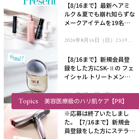
【8/16まで】最新ヘアミ
ルク＆夏でも崩れ知らずな
メークアイテムを19名様
にプレゼント！
2026年8月16日（日）23:59ま
で
【8/16まで】新規会員登
録をした方にSK-Ⅱの フェ
イシャル トリートメント
セラムをプレゼント！
2026年8月16日（日）23:59ま
Topics
で
美容医療級のハリ肌ケア
【PR】
※応募は終了いたしまし
た。【7/16まで】新規会
員登録をした方にステラボ