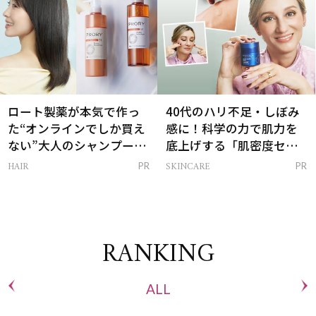
ロート製薬が本気で作っ
40代のハリ不足・しぼみ
た“オンラインでしか買え
感に！科学の力で肌力を
ない”大人のシャンプー＆
底上げする「肌密度セラ
トリートメントって？
ム」
HAIR
SKINCARE
PR
PR
RANKING
ALL