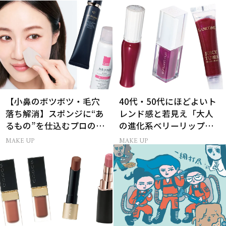
【小鼻のボツボツ・毛穴
40代・50代にほどよいト
落ち解消】スポンジに“あ
レンド感と若見え「大人
るもの”を仕込むプロの超
の進化系ベリーリップ」6
簡単メイクテク
選
MAKE UP
MAKE UP