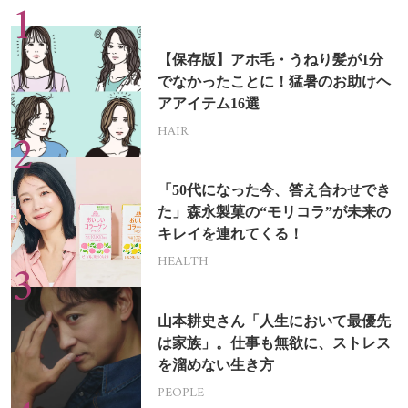
【保存版】アホ毛・うねり髪が1分
でなかったことに！猛暑のお助けヘ
アアイテム16選
HAIR
「50代になった今、答え合わせでき
た」森永製菓の“モリコラ”が未来の
キレイを連れてくる！
HEALTH
山本耕史さん「人生において最優先
は家族」。仕事も無欲に、ストレス
を溜めない生き方
PEOPLE