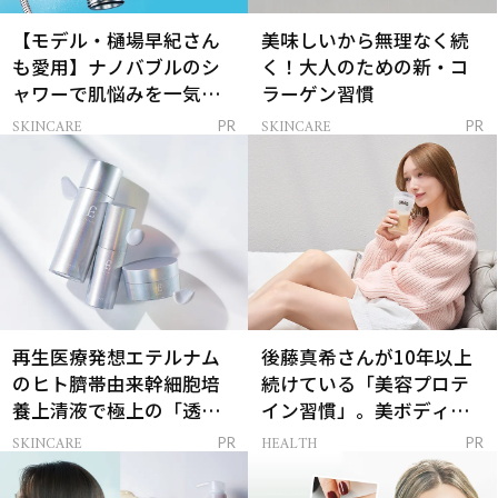
【モデル・樋場早紀さん
美味しいから無理なく続
も愛用】ナノバブルのシ
く！大人のための新・コ
ャワーで肌悩みを一気に
ラーゲン習慣
解決
SKINCARE
SKINCARE
PR
PR
再生医療発想エテルナム
後藤真希さんが10年以上
のヒト臍帯由来幹細胞培
続けている「美容プロテ
養上清液で極上の「透明
イン習慣」。美ボディを
感ハリ肌」へ
支える朝ルーティンと
SKINCARE
HEALTH
PR
PR
は？