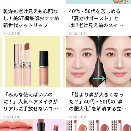
乾燥も老け見えも心配な
40代・50代を苦しめる
し！美ST編集部おすすめ
「夏老けゴースト」と
新世代マットリップ
は!?老け見え前のメイク
くずれ＆くすみ対策
MAKE UP
MAKE UP
「みんな使えばいいの
「昔より鼻が大きくなっ
に！」人気ヘアメイクが
た？」40代・50代の“鼻
リアルに手放せないコス
の肥大化”を解消する立体
メ
小鼻メイク
MAKE UP
MAKE UP