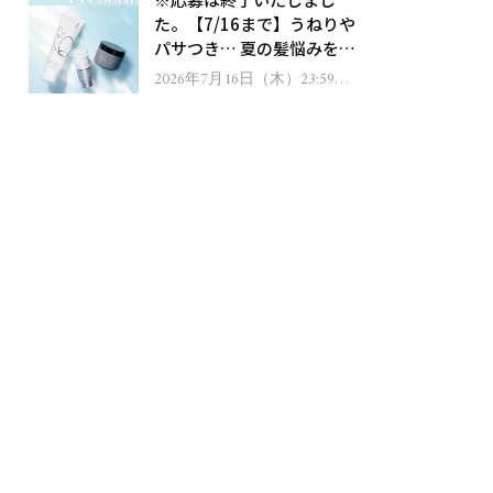
ゼント！
た。【7/16まで】うねりや
パサつき… 夏の髪悩みを解
消するヘアケアアイテムを
2026年7月16日（木）23:59ま
で
13名様にプレゼント！