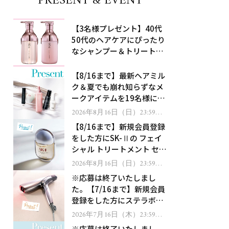
PRESENT & EVENT
【3名様プレゼント】40代
50代のヘアケアにぴったり
なシャンプー＆トリートメ
ントで、うねり悩みに対
処！
【8/16まで】最新ヘアミル
ク＆夏でも崩れ知らずなメ
ークアイテムを19名様にプ
レゼント！
2026年8月16日（日）23:59ま
で
【8/16まで】新規会員登録
をした方にSK-Ⅱの フェイ
シャル トリートメント セラ
ムをプレゼント！
2026年8月16日（日）23:59ま
で
※応募は終了いたしまし
た。【7/16まで】新規会員
登録をした方にステラボー
テのシャインリバース ヘア
2026年7月16日（木）23:59ま
で
ドライヤー ジュエルをプレ
※応募は終了いたしまし