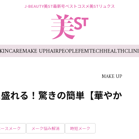
J-BEAUTY
美ST最新号
ベストコスメ
美STリュクス
KINCARE
MAKE UP
HAIR
PEOPLE
FEMTECH
HEALTH
CLIN
MAKE UP
に盛れる！驚きの簡単【華やか
ベースメーク
メーク悩み解消
時短メーク