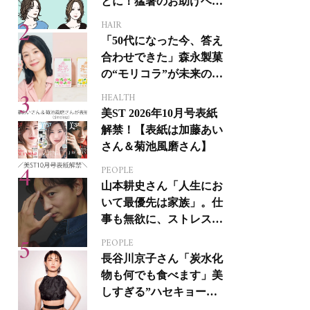
とに！猛暑のお助けヘア
アイテム16選
HAIR
「50代になった今、答え
合わせできた」森永製菓
の“モリコラ”が未来のキ
レイを連れてくる！
HEALTH
美ST 2026年10月号表紙
解禁！【表紙は加藤あい
さん＆菊池風磨さん】
PEOPLE
山本耕史さん「人生にお
いて最優先は家族」。仕
事も無欲に、ストレスを
溜めない生き方
PEOPLE
長谷川京子さん「炭水化
物も何でも食べます」美
しすぎる”ハセキョーボ
ディ”を作る秘訣