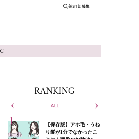
美ST部募集
IC
RANKING
ALL
S
【保存版】アホ毛・うね
り髪が1分でなかったこ