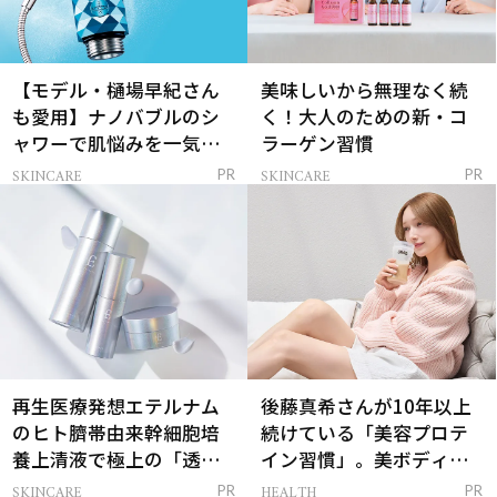
【モデル・樋場早紀さん
美味しいから無理なく続
も愛用】ナノバブルのシ
く！大人のための新・コ
ャワーで肌悩みを一気に
ラーゲン習慣
解決
SKINCARE
SKINCARE
PR
PR
再生医療発想エテルナム
後藤真希さんが10年以上
のヒト臍帯由来幹細胞培
続けている「美容プロテ
養上清液で極上の「透明
イン習慣」。美ボディを
感ハリ肌」へ
支える朝ルーティンと
SKINCARE
HEALTH
PR
PR