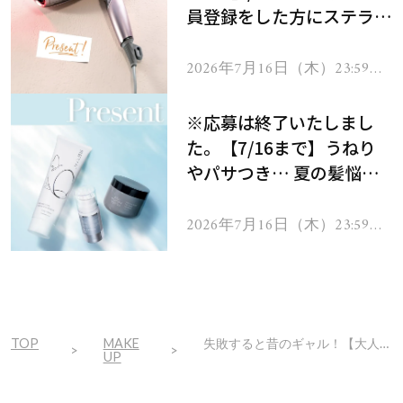
員登録をした方にステラボ
ーテのシャインリバース
ヘアドライヤー ジュエル
2026年7月16日（木）23:59ま
で
をプレゼント！
※応募は終了いたしまし
た。【7/16まで】うねり
やパサつき… 夏の髪悩み
を解消するヘアケアアイテ
ムを13名様にプレゼン
2026年7月16日（木）23:59ま
で
ト！
TOP
MAKE
失敗すると昔のギャル！【大人の今どき華やかメイクを1000円台で叶える】方法とは？
UP