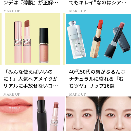
ンデは『薄膜』が正解で
てもキレイ”なのはシアー
した
ピンクの目元
MAKE UP
MAKE UP
「みんな使えばいいの
40代50代の唇がぷるん♡
に！」人気ヘアメイクが
ナチュラルに盛れる「む
リアルに手放せないコス
ちツヤ」リップ16選
メ
MAKE UP
MAKE UP