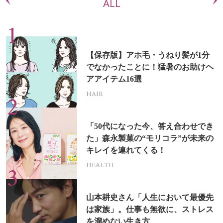
ALL
【保存版】アホ毛・うねり髪が1分
でなかったことに！猛暑のお助けヘ
アアイテム16選
HAIR
「50代になった今、答え合わせでき
た」森永製菓の“モリコラ”が未来の
キレイを連れてくる！
HEALTH
山本耕史さん「人生において最優先
は家族」。仕事も無欲に、ストレス
を溜めない生き方