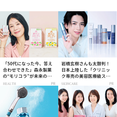
「50代になった今、答え
岩橋玄樹さんも太鼓判！
合わせできた」森永製菓
日本上陸した「クリニッ
の“モリコラ”が未来のキ
ク専売の美容医療級スキ
レイを連れてくる！
ンケア」
HEALTH
SKINCARE
PR
PR