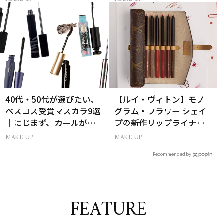
40代・50代が選びたい、
【ルイ・ヴィトン】モノ
ベスコス受賞マスカラ9選
グラム・フラワー シェイ
｜にじまず、カールが続
プの新作リップライナー
く名品
｢LV クレヨン｣が誕生！
MAKE UP
MAKE UP
Recommended by
FEATURE