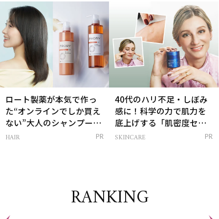
は？
ロート製薬が本気で作っ
40代のハリ不足・しぼみ
た“オンラインでしか買え
感に！科学の力で肌力を
ない”大人のシャンプー＆
底上げする「肌密度セラ
トリートメントって？
ム」
HAIR
SKINCARE
PR
PR
RANKING