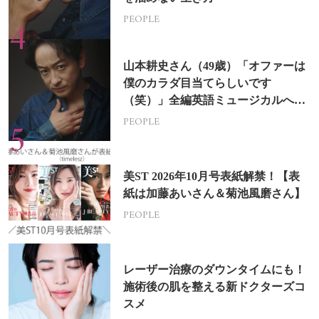
PEOPLE
山本耕史さん（49歳）「オファーは
僕のカラダ目当てらしいです
（笑）」全編英語ミュージカルへの
挑戦
PEOPLE
美ST 2026年10月号表紙解禁！【表
紙は加藤あいさん＆菊池風磨さん】
PEOPLE
レーザー治療のダウンタイムにも！
施術後の肌を整える新ドクターズコ
スメ