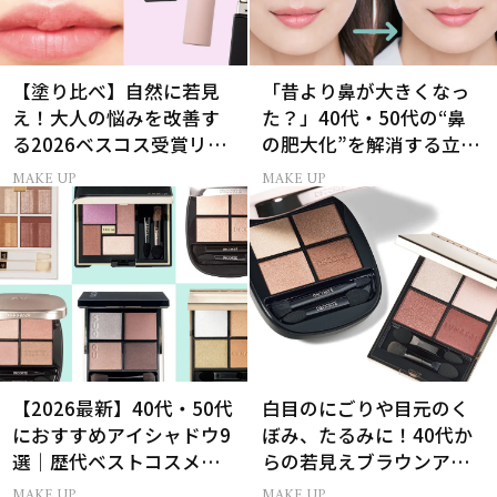
【塗り比べ】自然に若見
「昔より鼻が大きくなっ
え！大人の悩みを改善す
た？」40代・50代の“鼻
る2026ベスコス受賞リッ
の肥大化”を解消する立体
プTOP3
小鼻メイク
MAKE UP
MAKE UP
【2026最新】40代・50代
白目のにごりや目元のく
におすすめアイシャドウ9
ぼみ、たるみに！40代か
選｜歴代ベストコスメ受
らの若見えブラウンアイ
賞まとめ
シャドウ術
MAKE UP
MAKE UP