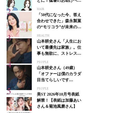
とに！猛暑のお助けヘア
アイテム16選
HAIR
「50代になった今、答え
合わせできた」森永製菓
の“モリコラ”が未来のキ
レイを連れてくる！
HEALTH
山本耕史さん「人生にお
いて最優先は家族」。仕
事も無欲に、ストレスを
溜めない生き方
PEOPLE
山本耕史さん（49歳）
「オファーは僕のカラダ
目当てらしいです
（笑）」全編英語ミュー
PEOPLE
ジカルへの挑戦
美ST 2026年10月号表紙
解禁！【表紙は加藤あい
さん＆菊池風磨さん】