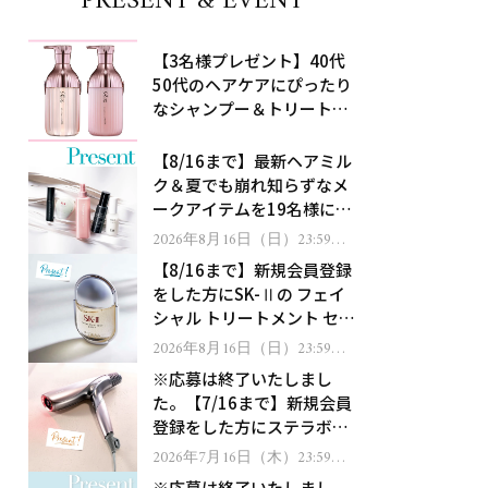
PRESENT & EVENT
【3名様プレゼント】40代
50代のヘアケアにぴったり
なシャンプー＆トリートメ
ントで、うねり悩みに対
処！
【8/16まで】最新ヘアミル
ク＆夏でも崩れ知らずなメ
ークアイテムを19名様にプ
レゼント！
2026年8月16日（日）23:59ま
で
【8/16まで】新規会員登録
をした方にSK-Ⅱの フェイ
シャル トリートメント セラ
ムをプレゼント！
2026年8月16日（日）23:59ま
で
※応募は終了いたしまし
た。【7/16まで】新規会員
登録をした方にステラボー
テのシャインリバース ヘア
2026年7月16日（木）23:59ま
で
ドライヤー ジュエルをプレ
※応募は終了いたしまし