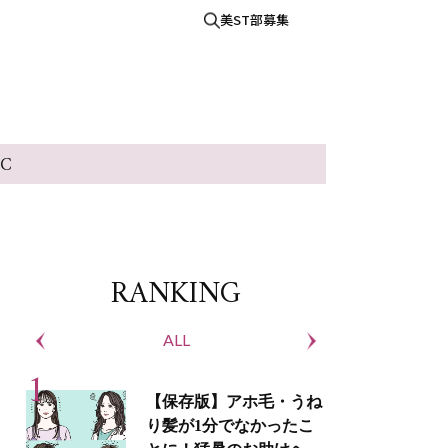
美ST部募集
IC
RANKING
ALL
S
【保存版】アホ毛・うね
り髪が1分でなかったこ