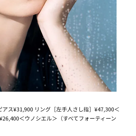
ス¥31,900 リング［左手人さし指］¥47,300＜
26,400＜ウノシエル＞（すべてフォーティーン