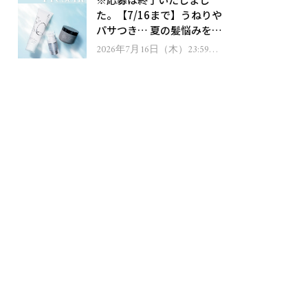
ゼント！
た。【7/16まで】うねりや
パサつき… 夏の髪悩みを解
消するヘアケアアイテムを
2026年7月16日（木）23:59ま
で
13名様にプレゼント！