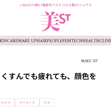
J-BEAUTY
美ST最新号
ベストコスメ
美STリュクス
KINCARE
MAKE UP
HAIR
PEOPLE
FEMTECH
HEALTH
CLIN
MAKE UP
】くすんでも疲れても、顔色を
ク
シャドウ
アイメーク
ラメ