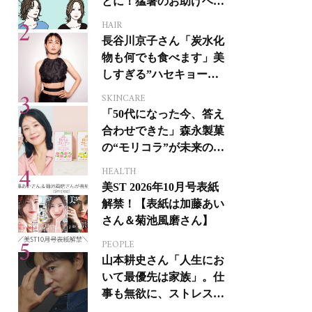
とに！猛暑のお助けヘア
アイテム16選
HAIR
長谷川京子さん「炭水化
物も何でも食べます」美
しすぎる”ハセキョーボ
ディ”を作る秘訣
SKINCARE
「50代になった今、答え
合わせできた」森永製菓
の“モリコラ”が未来のキ
レイを連れてくる！
HEALTH
美ST 2026年10月号表紙
解禁！【表紙は加藤あい
さん＆菊池風磨さん】
PEOPLE
山本耕史さん「人生にお
いて最優先は家族」。仕
事も無欲に、ストレスを
溜めない生き方