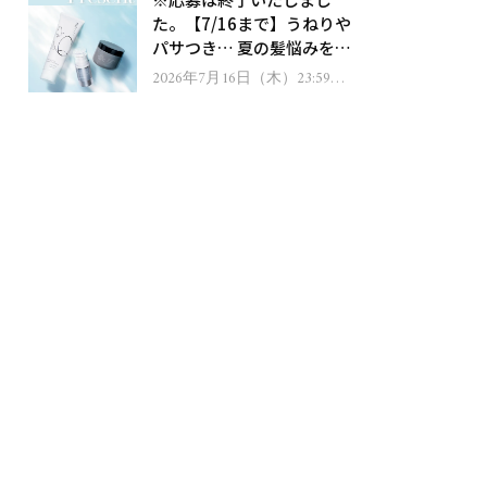
ゼント！
た。【7/16まで】うねりや
パサつき… 夏の髪悩みを解
消するヘアケアアイテムを
2026年7月16日（木）23:59ま
で
13名様にプレゼント！