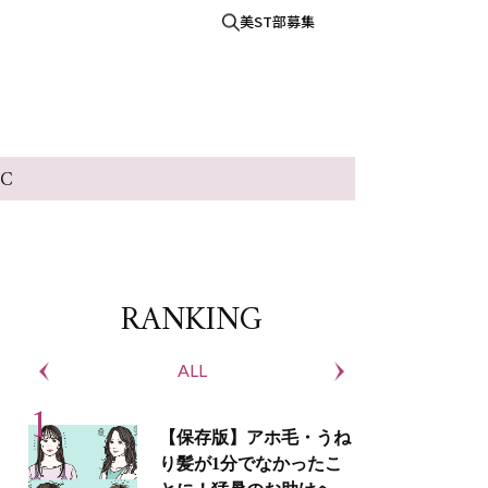
美ST部募集
IC
RANKING
ALL
S
【保存版】アホ毛・うね
り髪が1分でなかったこ