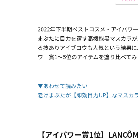
2022年下半期ベストコスメ・アイパ
まぶたに目力を宿す高機能黒マスカラが
る技ありアイブロウも人気という結果に
ワー賞1～5位のアイテムを塗り比べて
▼あわせて読みたい
老けまぶたが【即効目力UP】なマスカ
【アイパワー賞1位】LANCÔ