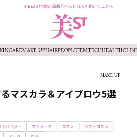
J-BEAUTY
美ST最新号
ベストコスメ
美STリュクス
KINCARE
MAKE UP
HAIR
PEOPLE
FEMTECH
HEALTH
CLIN
MAKE UP
るマスカラ＆アイブロウ5選
ロウパウダー
アイメーク
コスメ
ベストコスメ
メーク
目力