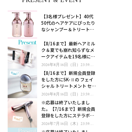
PRESENT & EVENT
【3名様プレゼント】40代
50代のヘアケアにぴったり
なシャンプー＆トリートメ
ントで、うねり悩みに対
処！
【8/16まで】最新ヘアミル
ク＆夏でも崩れ知らずなメ
ークアイテムを19名様にプ
レゼント！
2026年8月16日（日）23:59ま
で
【8/16まで】新規会員登録
をした方にSK-Ⅱの フェイ
シャル トリートメント セラ
ムをプレゼント！
2026年8月16日（日）23:59ま
で
※応募は終了いたしまし
た。【7/16まで】新規会員
登録をした方にステラボー
テのシャインリバース ヘア
2026年7月16日（木）23:59ま
で
ドライヤー ジュエルをプレ
※応募は終了いたしまし