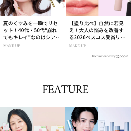
夏のくすみを一瞬でリセ
【塗り比べ】自然に若見
ット！40代・50代“崩れ
え！大人の悩みを改善す
てもキレイ”なのはシアー
る2026ベスコス受賞リッ
ピンクの目元
プTOP3
MAKE UP
MAKE UP
Recommended by
FEATURE