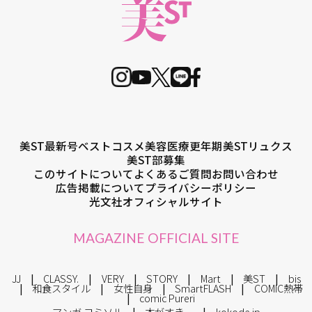
美ST最新号
ベストコスメ
美容医療
更年期
美STリュクス
美ST部募集
このサイトについて
よくあるご質問
お問い合わせ
広告掲載について
プライバシーポリシー
光文社オフィシャルサイト
MAGAZINE OFFICIAL SITE
JJ
CLASSY.
VERY
STORY
Mart
美ST
bis
和食スタイル
女性自身
SmartFLASH
COMIC熱帯
comic Pureri
マンガ コミソル
本がすき。
kokode.jp