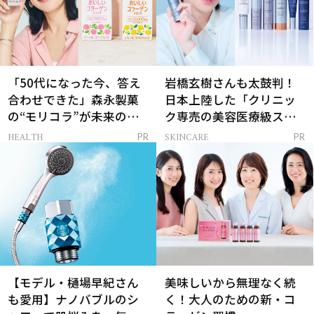
「50代になった今、答え
岩橋玄樹さんも太鼓判！
合わせできた」森永製菓
日本上陸した「クリニッ
の“モリコラ”が未来のキ
ク専売の美容医療級スキ
レイを連れてくる！
ンケア」
HEALTH
SKINCARE
PR
PR
【モデル・樋場早紀さん
美味しいから無理なく続
も愛用】ナノバブルのシ
く！大人のための新・コ