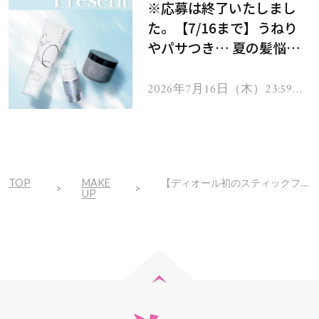
※応募は終了いたしまし
た。【7/16まで】うねり
やパサつき… 夏の髪悩み
を解消するヘアケアアイテ
ムを13名様にプレゼン
2026年7月16日（木）23:59ま
で
ト！
TOP
MAKE
【ディオール初のスティックファンデ】美肌フィルター級！大人のアラもサッと隠れる補正力がすごすぎる
UP