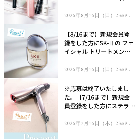
にプレゼント！
2026年8月16日（日）23:59ま
で
【8/16まで】新規会員登
録をした方にSK-Ⅱの フェ
イシャル トリートメント
セラムをプレゼント！
2026年8月16日（日）23:59ま
で
※応募は終了いたしまし
た。【7/16まで】新規会
員登録をした方にステラボ
ーテのシャインリバース
ヘアドライヤー ジュエル
2026年7月16日（木）23:59ま
で
をプレゼント！