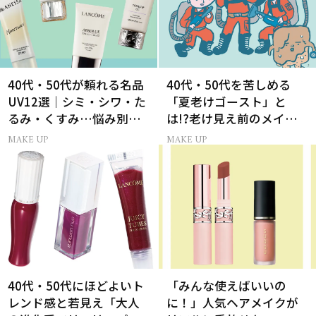
40代・50代が頼れる名品
40代・50代を苦しめる
UV12選｜シミ・シワ・た
「夏老けゴースト」と
るみ・くすみ…悩み別ベ
は!?老け見え前のメイク
スコス受賞の日焼け止め
くずれ＆くすみ対策
MAKE UP
MAKE UP
40代・50代にほどよいト
「みんな使えばいいの
レンド感と若見え「大人
に！」人気ヘアメイクが