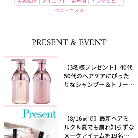
美容医療
ダイエット
更年期
インタビュー
ベストコスメ
PRESENT & EVENT
【3名様プレゼント】40代
50代のヘアケアにぴった
りなシャンプー＆トリート
メントで、うねり悩みに対
処！
【8/16まで】最新ヘアミ
ルク＆夏でも崩れ知らずな
メークアイテムを19名様