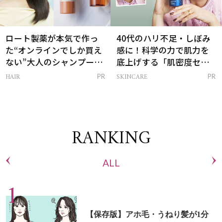
ロート製薬が本気で作っ
40代のハリ不足・しぼみ
た“オンラインでしか買え
感に！科学の力で肌力を
ない”大人のシャンプー＆
底上げする「肌密度セラ
トリートメントって？
ム」
HAIR
SKINCARE
PR
PR
RANKING
ALL
【保存版】アホ毛・うねり髪が1分