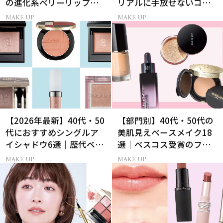
の進化系ベリーリップ」6
リアルに手放せないコス
選
メ
MAKE UP
MAKE UP
【2026年最新】40代・50
【部門別】40代・50代の
代におすすめシングルア
美肌見えベースメイク18
イシャドウ6選｜歴代ベス
選｜ベスコス受賞のファ
トコスメ受賞まとめ
ンデ・下地・パウダー
MAKE UP
MAKE UP