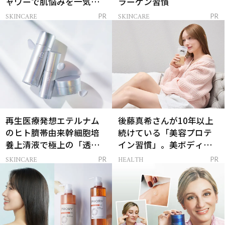
ャワーで肌悩みを一気に
ラーゲン習慣
解決
SKINCARE
SKINCARE
PR
PR
再生医療発想エテルナム
後藤真希さんが10年以上
のヒト臍帯由来幹細胞培
続けている「美容プロテ
養上清液で極上の「透明
イン習慣」。美ボディを
感ハリ肌」へ
支える朝ルーティンと
SKINCARE
HEALTH
PR
PR
は？