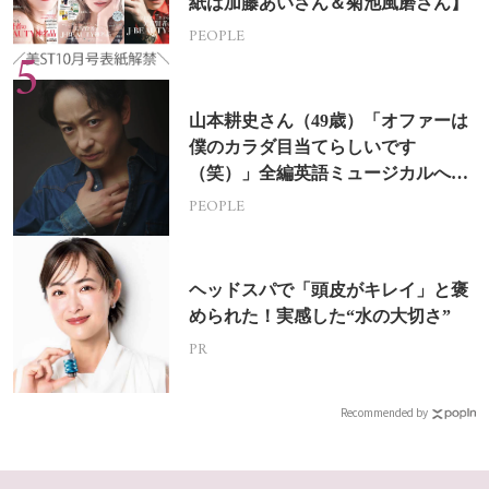
紙は加藤あいさん＆菊池風磨さん】
PEOPLE
山本耕史さん（49歳）「オファーは
僕のカラダ目当てらしいです
（笑）」全編英語ミュージカルへの
挑戦
PEOPLE
ヘッドスパで「頭皮がキレイ」と褒
められた！実感した“水の大切さ”
PR
Recommended by