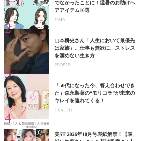
でなかったことに！猛暑のお助けヘ
アアイテム16選
HAIR
山本耕史さん「人生において最優先
は家族」。仕事も無欲に、ストレス
を溜めない生き方
PEOPLE
「50代になった今、答え合わせでき
た」森永製菓の“モリコラ”が未来の
キレイを連れてくる！
HEALTH
美ST 2026年10月号表紙解禁！【表