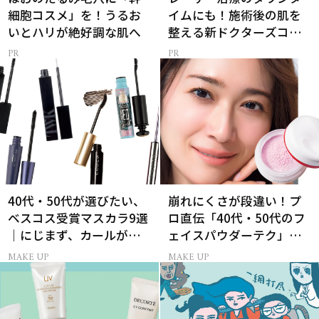
細胞コスメ」を！うるお
イムにも！施術後の肌を
いとハリが絶好調な肌へ
整える新ドクターズコス
メ
40代・50代が選びたい、
崩れにくさが段違い！プ
ベスコス受賞マスカラ9選
ロ直伝「40代・50代のフ
｜にじまず、カールが続
ェイスパウダーテク」お
く名品
粉の選び方・塗り方Q&A
MAKE UP
MAKE UP