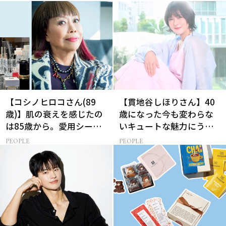
【コシノヒロコさん(89
【貫地谷しほりさん】40
歳)】肌の衰えを感じたの
歳になった今も変わらな
は85歳から。愛用シート
いキュートな魅力にうっ
マスクはルルルン！
とり【美ST限定画像】
PEOPLE
PEOPLE