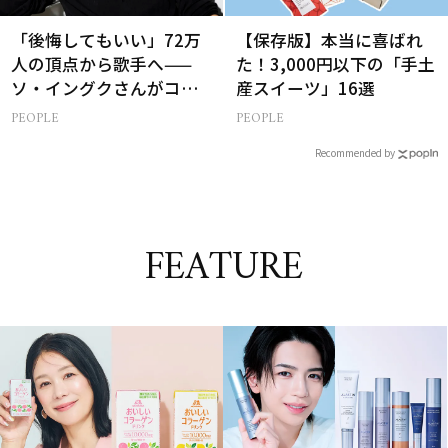
「後悔してもいい」72万
【保存版】本当に喜ばれ
人の頂点から歌手へ——
た！3,000円以下の「手土
ソ・イングクさんがコツ
産スイーツ」16選
コツ頑張れる原動力とは
PEOPLE
PEOPLE
Recommended by
FEATURE