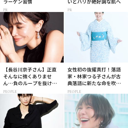
ラーゲン習慣
いとハリが絶好調な肌へ
【長谷川京子さん】正直
女性初の抜擢真打！落語
そんなに強くありませ
家・林家つる子さんが古
ん…負のループを抜ける
典落語に新たな命を吹き
15分の習慣とは?
込み続ける理由
PEOPLE
PEOPLE