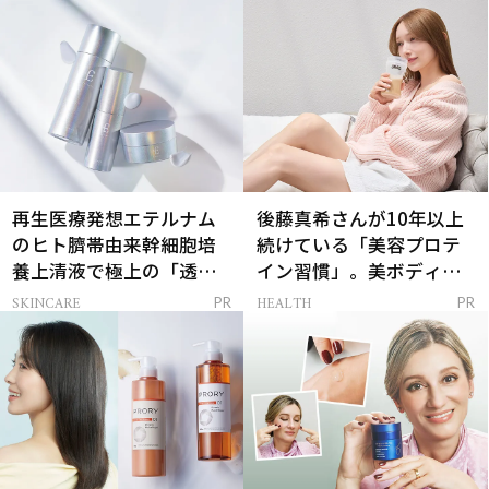
再生医療発想エテルナム
後藤真希さんが10年以上
のヒト臍帯由来幹細胞培
続けている「美容プロテ
養上清液で極上の「透明
イン習慣」。美ボディを
感ハリ肌」へ
支える朝ルーティンと
SKINCARE
HEALTH
PR
PR
は？