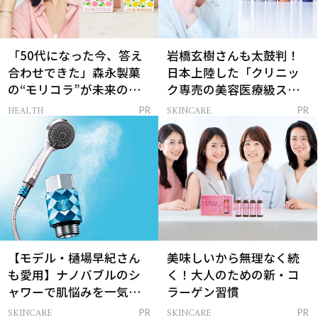
「50代になった今、答え
岩橋玄樹さんも太鼓判！
合わせできた」森永製菓
日本上陸した「クリニッ
の“モリコラ”が未来のキ
ク専売の美容医療級スキ
レイを連れてくる！
ンケア」
HEALTH
SKINCARE
PR
PR
【モデル・樋場早紀さん
美味しいから無理なく続
も愛用】ナノバブルのシ
く！大人のための新・コ
ャワーで肌悩みを一気に
ラーゲン習慣
解決
SKINCARE
SKINCARE
PR
PR