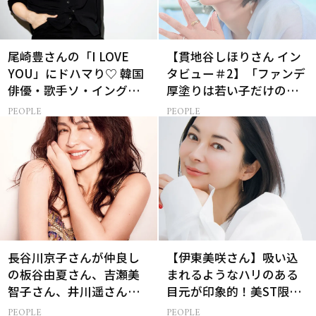
尾崎豊さんの「I LOVE
【貫地谷しほりさん イン
YOU」にドハマり♡ 韓国
タビュー＃2】「ファンデ
俳優・歌手ソ・イングク
厚塗りは若い子だけの特
さんの音楽がすべての人
権！」40代の今、たどり
PEOPLE
PEOPLE
生って？
着いたこだわりの美容法
長谷川京子さんが仲良し
【伊東美咲さん】吸い込
の板谷由夏さん、吉瀬美
まれるようなハリのある
智子さん、井川遥さんと
目元が印象的！美ST限定
集まる理由は…
特別画像集
PEOPLE
PEOPLE