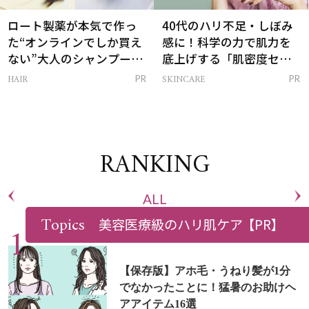
ロート製薬が本気で作っ
40代のハリ不足・しぼみ
た“オンラインでしか買え
感に！科学の力で肌力を
ない”大人のシャンプー＆
底上げする「肌密度セラ
トリートメントって？
ム」
HAIR
SKINCARE
PR
PR
RANKING
ALL
Topics
美容医療級のハリ肌ケア
【PR】
【保存版】アホ毛・うねり髪が1分
でなかったことに！猛暑のお助けヘ
アアイテム16選