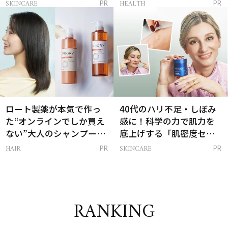
感ハリ肌」へ
支える朝ルーティンと
SKINCARE
HEALTH
PR
PR
は？
ロート製薬が本気で作っ
40代のハリ不足・しぼみ
た“オンラインでしか買え
感に！科学の力で肌力を
ない”大人のシャンプー＆
底上げする「肌密度セラ
トリートメントって？
ム」
HAIR
SKINCARE
PR
PR
RANKING