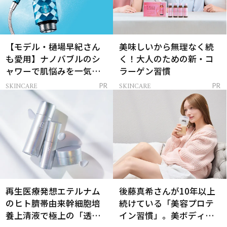
【モデル・樋場早紀さん
美味しいから無理なく続
も愛用】ナノバブルのシ
く！大人のための新・コ
ャワーで肌悩みを一気に
ラーゲン習慣
解決
SKINCARE
SKINCARE
PR
PR
再生医療発想エテルナム
後藤真希さんが10年以上
のヒト臍帯由来幹細胞培
続けている「美容プロテ
養上清液で極上の「透明
イン習慣」。美ボディを