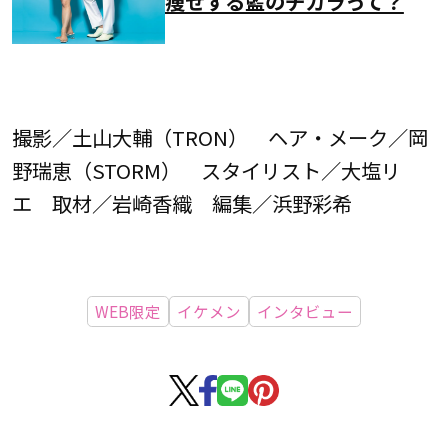
痩せする藍のチカラって？
撮影／土山大輔（TRON） ヘア・メーク／岡
野瑞恵（STORM） スタイリスト／大塩リ
エ 取材／岩崎香織 編集／浜野彩希
WEB限定
イケメン
インタビュー