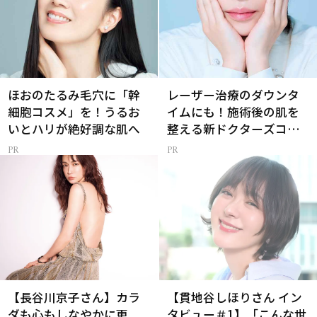
ほおのたるみ毛穴に「幹
レーザー治療のダウンタ
細胞コスメ」を！うるお
イムにも！施術後の肌を
いとハリが絶好調な肌へ
整える新ドクターズコス
メ
【長谷川京子さん】カラ
【貫地谷しほりさん イン
ダも心もしなやかに更
タビュー＃1】「こんな世