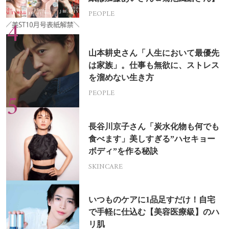
PEOPLE
山本耕史さん「人生において最優先
は家族」。仕事も無欲に、ストレス
を溜めない生き方
PEOPLE
長谷川京子さん「炭水化物も何でも
食べます」美しすぎる”ハセキョー
ボディ”を作る秘訣
SKINCARE
いつものケアに1品足すだけ！自宅
で手軽に仕込む【美容医療級】のハ
リ肌