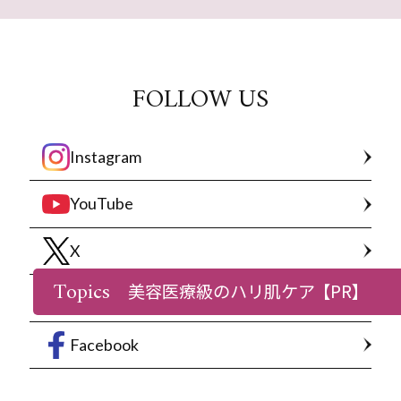
FOLLOW US
Instagram
YouTube
X
Topics
美容医療級のハリ肌ケア
【PR】
LINE
Facebook