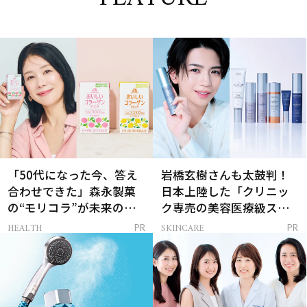
「50代になった今、答え
岩橋玄樹さんも太鼓判！
合わせできた」森永製菓
日本上陸した「クリニッ
の“モリコラ”が未来のキ
ク専売の美容医療級スキ
レイを連れてくる！
ンケア」
HEALTH
SKINCARE
PR
PR