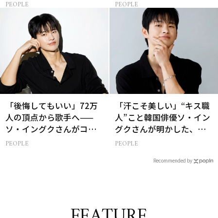
さ対策グッズ3選
大輝さん】
PEOPLE
PEOPLE
「後悔してもいい」72万
「汗こそ美しい」“キス職
人の頂点から歌手へ——
人”こと韓国俳優ソ・イン
ソ・イングクさんがコツ
グクさんが明かした、惹
コツ頑張れる原動力とは
かれる人の条件とは
PEOPLE
PEOPLE
Recommended by
FEATURE