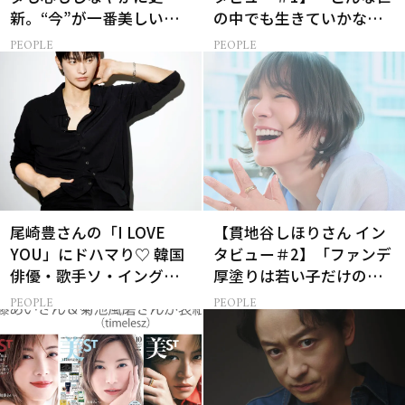
新。“今”が一番美しい
の中でも生きていかなけ
［特別画像集］
れば…」母になった今の
PEOPLE
PEOPLE
彼女だからこそ演じられ
る樋口一葉とは？
尾崎豊さんの「I LOVE
【貫地谷しほりさん イン
YOU」にドハマり♡ 韓国
タビュー＃2】「ファンデ
俳優・歌手ソ・イングク
厚塗りは若い子だけの特
さんの音楽がすべての人
権！」40代の今、たどり
PEOPLE
PEOPLE
生って？
着いたこだわりの美容法