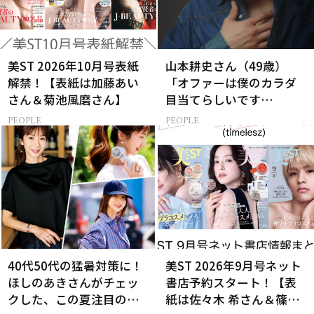
美ST 2026年10月号表紙
山本耕史さん（49歳）
解禁！【表紙は加藤あい
「オファーは僕のカラダ
さん＆菊池風磨さん】
目当てらしいです
（笑）」全編英語ミュー
PEOPLE
PEOPLE
ジカルへの挑戦
40代50代の猛暑対策に！
美ST 2026年9月号ネット
ほしのあきさんがチェッ
書店予約スタート！【表
クした、この夏注目の暑
紙は佐々木 希さん＆篠塚