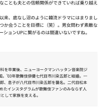
なことも夫との信頼関係ができていれば乗り越え
以来、底なし沼のように韓流ドラマにはまりまし
つか会うことを目標に（笑）。男女問わず素敵な
ーションUPに繋がるのは間違いないですね。
語科を卒業後、ニューヨークマンハッタン音楽院ジ
。’03年歌舞伎俳優七代目市川染五郎と結婚。一
四郎、息子が八代目市川染五郎を襲名。二代目松本
始めたインスタグラムが歌舞伎ファンのみならず人
母として家族を支える。