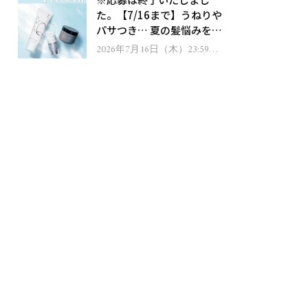
ゼント！
た。【7/16まで】うねりや
パサつき… 夏の髪悩みを解
消するヘアケアアイテムを
2026年7月16日（木）23:59ま
で
13名様にプレゼント！