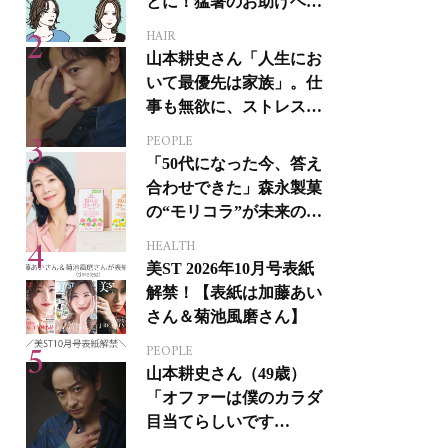
とに！猛暑のお助けヘア
アイテム16選
HAIR
山本耕史さん「人生にお
いて最優先は家族」。仕
事も無欲に、ストレスを
溜めない生き方
PEOPLE
「50代になった今、答え
合わせできた」森永製菓
の“モリコラ”が未来のキ
レイを連れてくる！
HEALTH
美ST 2026年10月号表紙
解禁！【表紙は加藤あい
さん＆菊池風磨さん】
PEOPLE
山本耕史さん（49歳）
「オファーは僕のカラダ
目当てらしいです
（笑）」全編英語ミュー