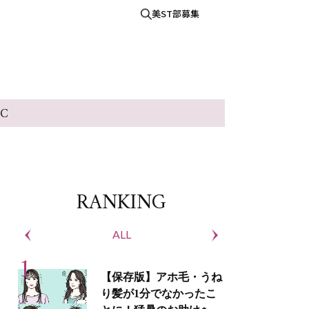
美ST部募集
IC
RANKING
ALL
S
【保存版】アホ毛・うね
り髪が1分でなかったこ