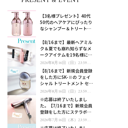
PRESENT & EVENT
【3名様プレゼント】40代
50代のヘアケアにぴったり
なシャンプー＆トリートメ
ントで、うねり悩みに対
処！
【8/16まで】最新ヘアミル
ク＆夏でも崩れ知らずなメ
ークアイテムを19名様にプ
レゼント！
2026年8月16日（日）23:59ま
で
【8/16まで】新規会員登録
をした方にSK-Ⅱの フェイ
シャル トリートメント セラ
ムをプレゼント！
2026年8月16日（日）23:59ま
で
※応募は終了いたしまし
た。【7/16まで】新規会員
登録をした方にステラボー
テのシャインリバース ヘア
2026年7月16日（木）23:59ま
で
ドライヤー ジュエルをプレ
※応募は終了いたしまし