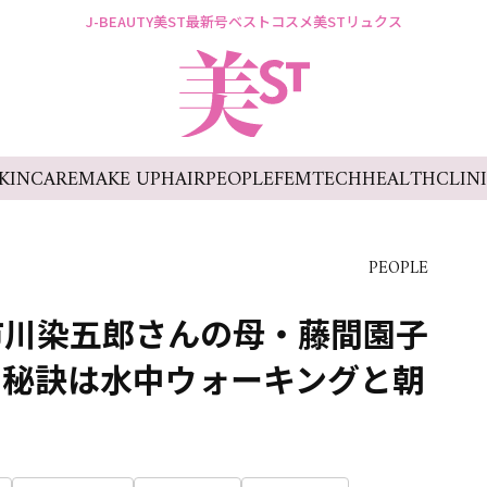
J-BEAUTY
美ST最新号
ベストコスメ
美STリュクス
KINCARE
MAKE UP
HAIR
PEOPLE
FEMTECH
HEALTH
CLIN
PEOPLE
市川染五郎さんの母・藤間園子
の秘訣は水中ウォーキングと朝