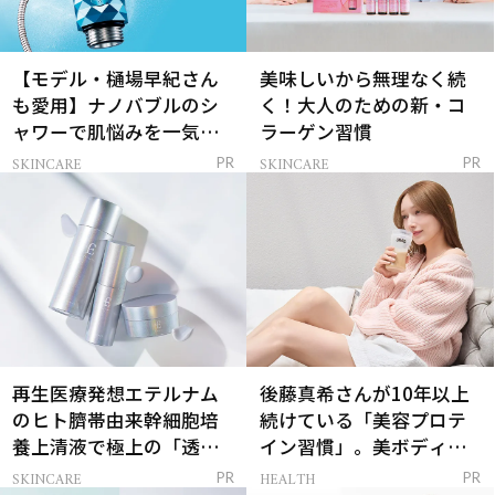
【モデル・樋場早紀さん
美味しいから無理なく続
も愛用】ナノバブルのシ
く！大人のための新・コ
ャワーで肌悩みを一気に
ラーゲン習慣
解決
SKINCARE
SKINCARE
PR
PR
再生医療発想エテルナム
後藤真希さんが10年以上
のヒト臍帯由来幹細胞培
続けている「美容プロテ
養上清液で極上の「透明
イン習慣」。美ボディを
感ハリ肌」へ
支える朝ルーティンと
SKINCARE
HEALTH
PR
PR