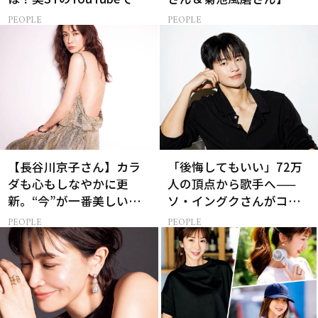
ALL私物の「ポーチの中
PEOPLE
PEOPLE
身」も大公開！
【長谷川京子さん】カラ
「後悔してもいい」72万
ダも心もしなやかに更
人の頂点から歌手へ——
新。“今”が一番美しい
ソ・イングクさんがコツ
［特別画像集］
コツ頑張れる原動力とは
PEOPLE
PEOPLE