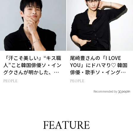
「汗こそ美しい」“キス職
尾崎豊さんの「I LOVE
人”こと韓国俳優ソ・イン
YOU」にドハマり♡ 韓国
グクさんが明かした、惹
俳優・歌手ソ・イングク
かれる人の条件とは
さんの音楽がすべての人
PEOPLE
PEOPLE
生って？
Recommended by
FEATURE