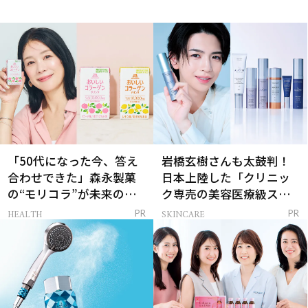
「50代になった今、答え
岩橋玄樹さんも太鼓判！
合わせできた」森永製菓
日本上陸した「クリニッ
の“モリコラ”が未来のキ
ク専売の美容医療級スキ
レイを連れてくる！
ンケア」
HEALTH
SKINCARE
PR
PR