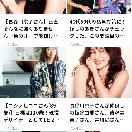
【長谷川京子さん】正直
40代50代の猛暑対策に！
そんなに強くありませ
ほしのあきさんがチェッ
ん…負のループを抜ける
クした、この夏注目の暑
15分の習慣とは?
さ対策グッズ3選
PEOPLE
PEOPLE
【コシノヒロコさん(89
長谷川京子さんが仲良し
歳)】目標は110歳！現役
の板谷由夏さん、吉瀬美
デザイナーとして1日2食
智子さん、井川遥さんと
と筋トレの理由
集まる理由は…
PEOPLE
PEOPLE