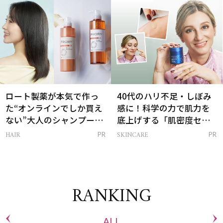
は？
ロート製薬が本気で作っ
40代のハリ不足・しぼみ
た“オンラインでしか買え
感に！科学の力で肌力を
ない”大人のシャンプー＆
底上げする「肌密度セラ
トリートメントって？
ム」
HAIR
SKINCARE
PR
PR
RANKING
ALL