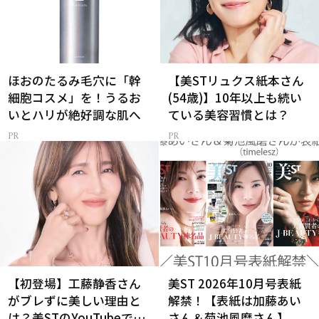
ほおのたるみ毛穴に「幹
【美STリュクス紙本さん
細胞コスメ」を！うるお
(54歳)】10年以上も続い
いとハリが絶好調な肌へ
ている美容習慣とは？
【初登場】工藤静香さん
美ST 2026年10月号表紙
がブレずに美しい理由と
解禁！【表紙は加藤あい
は？美STのYouTubeでは
さん＆菊池風磨さん】