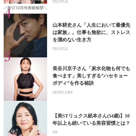
PEOPLE
山本耕史さん「人生において最優先
は家族」。仕事も無欲に、ストレス
を溜めない生き方
PEOPLE
長谷川京子さん「炭水化物も何でも
食べます」美しすぎる”ハセキョー
ボディ”を作る秘訣
SKINCARE
【美STリュクス紙本さん(54歳)】10
年以上も続いている美容習慣とは？
PR