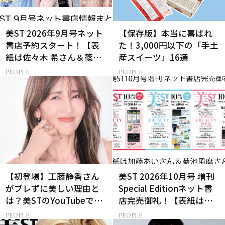
美ST 2026年9月号ネット
【保存版】本当に喜ばれ
書店予約スタート！【表
た！3,000円以下の「手土
紙は佐々木 希さん＆篠塚
産スイーツ」16選
大輝さん】
PEOPLE
PEOPLE
【初登場】工藤静香さん
美ST 2026年10月号 増刊
がブレずに美しい理由と
Special Editionネット書
は？美STのYouTubeでは
店完売御礼！【表紙は加
ALL私物の「ポーチの中
藤あいさん＆菊池風磨さ
PEOPLE
PEOPLE
身」も大公開！
ん】