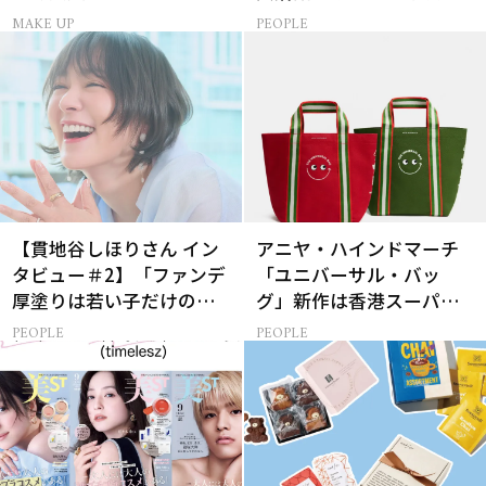
トアップ術
込み続ける理由
MAKE UP
PEOPLE
【貫地谷しほりさん イン
アニヤ・ハインドマーチ
タビュー＃2】「ファンデ
「ユニバーサル・バッ
厚塗りは若い子だけの特
グ」新作は香港スーパー
権！」40代の今、たどり
とコラボ！赤＆緑のミニ2
PEOPLE
PEOPLE
着いたこだわりの美容法
個セット