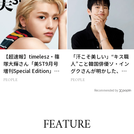
【超速報】timelesz・篠
「汗こそ美しい」“キス職
塚大輝さん「美ST9月号
人”こと韓国俳優ソ・イン
増刊Special Edition」誌
グクさんが明かした、惹
面カットを先行公開！
かれる人の条件とは
PEOPLE
PEOPLE
Recommended by
FEATURE