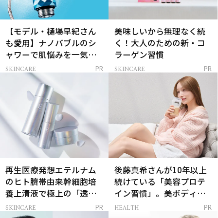
【モデル・樋場早紀さん
美味しいから無理なく続
も愛用】ナノバブルのシ
く！大人のための新・コ
ャワーで肌悩みを一気に
ラーゲン習慣
解決
SKINCARE
SKINCARE
PR
PR
再生医療発想エテルナム
後藤真希さんが10年以上
のヒト臍帯由来幹細胞培
続けている「美容プロテ
養上清液で極上の「透明
イン習慣」。美ボディを
感ハリ肌」へ
支える朝ルーティンと
SKINCARE
HEALTH
PR
PR
は？