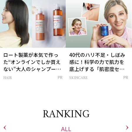
ロート製薬が本気で作っ
40代のハリ不足・しぼみ
た“オンラインでしか買え
感に！科学の力で肌力を
ない”大人のシャンプー＆
底上げする「肌密度セラ
トリートメントって？
ム」
HAIR
SKINCARE
PR
PR
RANKING
ALL