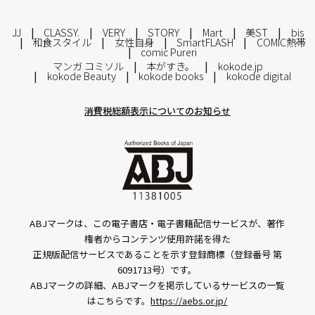
JJ
CLASSY.
VERY
STORY
Mart
美ST
bis
和食スタイル
女性自身
SmartFLASH
COMIC熱帯
comic Pureri
マンガ コミソル
本がすき。
kokode.jp
kokode Beauty
kokode books
kokode digital
消費税総額表示についてのお知らせ
ABJマークは、この電子書店・電子書籍配信サービスが、著作
権者からコンテンツ使用許諾を得た
正規版配信サービスであることを示す登録商標（登録番号 第
6091713号）です。
ABJマークの詳細、ABJマークを掲示しているサービスの一覧
はこちらです。
https://aebs.or.jp/