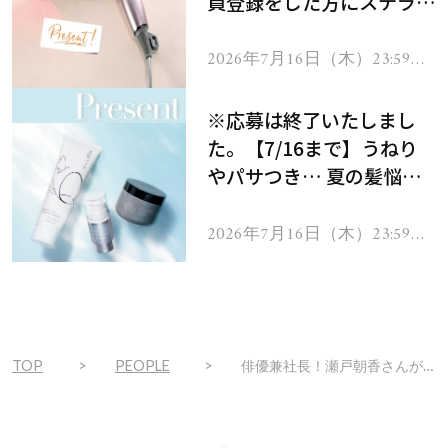
員登録をした方にステラボ
ーテのシャインリバース
ヘアドライヤー ジュエル
2026年7月16日（木）23:59ま
で
をプレゼント！
※応募は終了いたしまし
た。【7/16まで】うねり
やパサつき… 夏の髪悩み
を解消するヘアケアアイテ
ムを13名様にプレゼン
2026年7月16日（木）23:59ま
で
ト！
TOP
PEOPLE
俳優兼社長！瀬戸朝香さんが教える「40代からの挑戦」と美容習慣