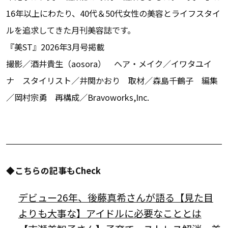
16年以上にわたり、40代＆50代女性の美容とライフスタイ
ルを追求してきた月刊美容誌です。
『美ST』2026年3月号掲載
撮影／酒井貴生（aosora） ヘア・メイク／イワタユイ
ナ スタイリスト／井関かおり 取材／森島千鶴子 編集
／岡村宗勇 再構成／Bravoworks,Inc.
◆こちらの記事もCheck
デビュー26年、後藤真希さんが語る【見た目
よりも大事な】アイドルに必要なこととは