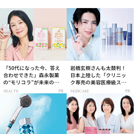
「50代になった今、答え
岩橋玄樹さんも太鼓判！
合わせできた」森永製菓
日本上陸した「クリニッ
の“モリコラ”が未来のキ
ク専売の美容医療級スキ
レイを連れてくる！
ンケア」
HEALTH
SKINCARE
PR
PR