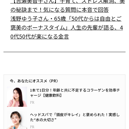
【吉瀬美智子さん】子育て、ストレス解消、美
の秘訣まで！気になる質問に本音で回答
浅野ゆう子さん・65歳「50代からは自由とご
褒美のボーナスタイム」人生の先輩が語る、4
0代50代が楽になる金言
今、あなたにオススメ〈PR〉
1本で1日分！年齢と共に不足するコラーゲンを効率チ
ャージ【健康飲料】
ヘッドスパで「頭皮がキレイ」と褒められた！実感し
た“水の大切さ”