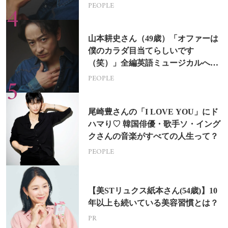
PEOPLE
山本耕史さん（49歳）「オファーは
僕のカラダ目当てらしいです
（笑）」全編英語ミュージカルへの
挑戦
PEOPLE
尾崎豊さんの「I LOVE YOU」にド
ハマり♡ 韓国俳優・歌手ソ・イング
クさんの音楽がすべての人生って？
PEOPLE
【美STリュクス紙本さん(54歳)】10
年以上も続いている美容習慣とは？
PR