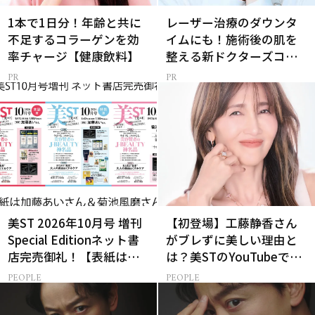
1本で1日分！年齢と共に
レーザー治療のダウンタ
不足するコラーゲンを効
イムにも！施術後の肌を
率チャージ【健康飲料】
整える新ドクターズコス
メ
美ST 2026年10月号 増刊
【初登場】工藤静香さん
Special Editionネット書
がブレずに美しい理由と
店完売御礼！【表紙は加
は？美STのYouTubeでは
藤あいさん＆菊池風磨さ
ALL私物の「ポーチの中
PEOPLE
PEOPLE
ん】
身」も大公開！