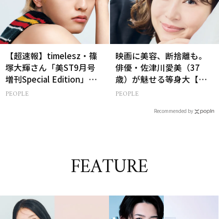
【超速報】timelesz・篠
映画に美容、断捨離も。
塚大輝さん「美ST9月号
俳優・佐津川愛美（37
増刊Special Edition」誌
歳）が魅せる等身大【美
面カットを先行公開！
ST特別画像集】
PEOPLE
PEOPLE
Recommended by
FEATURE