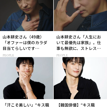
山本耕史さん（49歳）
山本耕史さん「人生にお
「オファーは僕のカラダ
いて最優先は家族」。仕
目当てらしいです
事も無欲に、ストレスを
（笑）」全編英語ミュー
溜めない生き方
PEOPLE
PEOPLE
ジカルへの挑戦
「汗こそ美しい」“キス職
【韓国俳優】“キス職