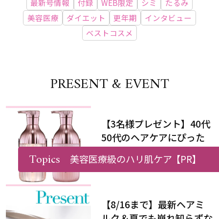
最新号情報
付録
WEB限定
シミ
たるみ
美容医療
ダイエット
更年期
インタビュー
ベストコスメ
PRESENT & EVENT
【3名様プレゼント】40代
50代のヘアケアにぴった
りなシャンプー＆トリート
Topics
美容医療級のハリ肌ケア
【PR】
メントで、うねり悩みに対
処！
【8/16まで】最新ヘアミ
ルク＆夏でも崩れ知らずな