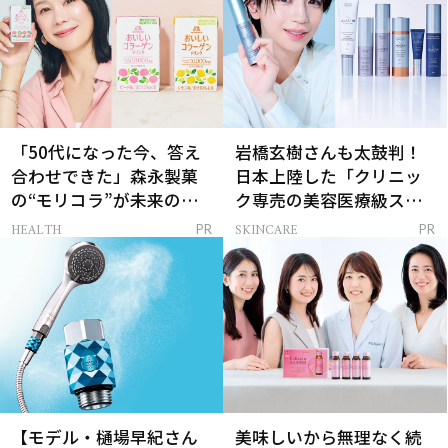
「50代になった今、答え
岩橋玄樹さんも太鼓判！
合わせできた」森永製菓
日本上陸した「クリニッ
の“モリコラ”が未来のキ
ク専売の美容医療級スキ
レイを連れてくる！
ンケア」
HEALTH
SKINCARE
PR
PR
【モデル・樋場早紀さん
美味しいから無理なく続