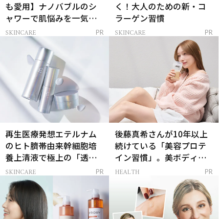
も愛用】ナノバブルのシ
く！大人のための新・コ
ャワーで肌悩みを一気に
ラーゲン習慣
解決
SKINCARE
SKINCARE
PR
PR
再生医療発想エテルナム
後藤真希さんが10年以上
のヒト臍帯由来幹細胞培
続けている「美容プロテ
養上清液で極上の「透明
イン習慣」。美ボディを
感ハリ肌」へ
支える朝ルーティンと
SKINCARE
HEALTH
PR
PR
は？