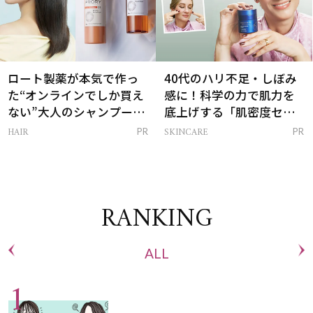
ロート製薬が本気で作っ
40代のハリ不足・しぼみ
た“オンラインでしか買え
感に！科学の力で肌力を
ない”大人のシャンプー＆
底上げする「肌密度セラ
トリートメントって？
ム」
HAIR
SKINCARE
PR
PR
RANKING
ALL