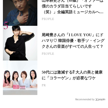
山本耕史さん（49歳）「オファーは
僕のカラダ目当てらしいです
（笑）」全編英語ミュージカルへの
挑戦
PEOPLE
尾崎豊さんの「I LOVE YOU」にド
ハマり♡ 韓国俳優・歌手ソ・イング
クさんの音楽がすべての人生って？
PEOPLE
50代には激減する⁉ 大人の美と健康
に「コラーゲン」が必要なワケ
PR
Recommended by