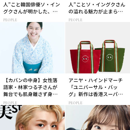
人”こと韓国俳優ソ・イン
人”ことソ・イングクさん
グクさんが明かした、惹
の溢れる魅力が止まらな
かれる人の条件とは
い【特別画像集】
PEOPLE
PEOPLE
【カバンの中身】女性落
アニヤ・ハインドマーチ
語家・林家つる子さんが
「ユニバーサル・バッ
舞台でも肌身離さず身に
グ」新作は香港スーパー
付けるお守りとは？
とコラボ！赤＆緑のミニ2
PEOPLE
PEOPLE
個セット