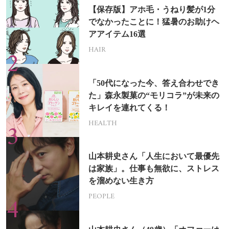
【保存版】アホ毛・うねり髪が1分
でなかったことに！猛暑のお助けヘ
アアイテム16選
HAIR
「50代になった今、答え合わせでき
た」森永製菓の“モリコラ”が未来の
キレイを連れてくる！
HEALTH
山本耕史さん「人生において最優先
は家族」。仕事も無欲に、ストレス
を溜めない生き方
PEOPLE