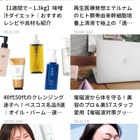
【1週間で－1.3kg】味噌
再生医療発想エテルナム
汁ダイエット｜おすすめ
のヒト臍帯由来幹細胞培
レシピや具材も紹介
養上清液で極上の「透明
感ハリ肌」へ
HEALTH
SKINCARE
40代50代のクレンジング
電磁波から体を守る！美
迷子へ！ベスコス名品9選
容のプロ＆美STスタッフ
｜オイル・バーム…選び
愛用【電磁波対策グッ
方の正解は？
ズ】13選
SKINCARE
HEALTH