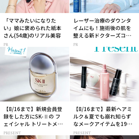
「ママみたいになりた
レーザー治療のダウンタ
い」娘に褒められた紙本
イムにも！施術後の肌を
さん(54歳)のリアル美容
整える新ドクターズコス
メ
【8/16まで】新規会員登
【8/16まで】最新ヘアミ
録をした方にSK-Ⅱの フ
ルク＆夏でも崩れ知らず
ェイシャル トリートメン
なメークアイテムを19名
ト セラムをプレゼント！
様にプレゼント！
PRESENT
PRESENT