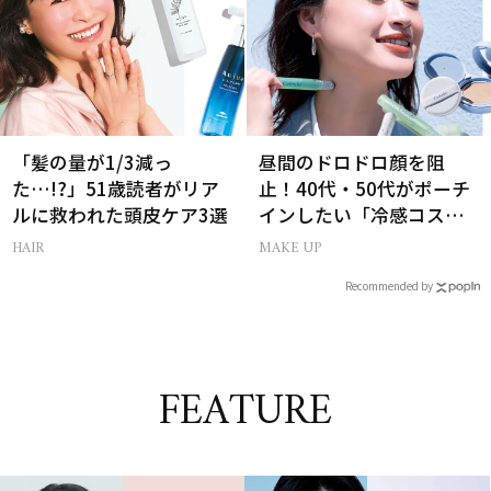
「髪の量が1/3減っ
昼間のドロドロ顔を阻
た…!?」51歳読者がリア
止！40代・50代がポーチ
ルに救われた頭皮ケア3選
インしたい「冷感コス
メ」5選
HAIR
MAKE UP
Recommended by
FEATURE