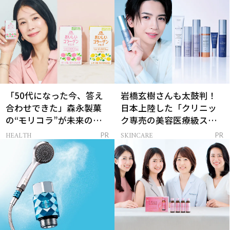
「50代になった今、答え
岩橋玄樹さんも太鼓判！
合わせできた」森永製菓
日本上陸した「クリニッ
の“モリコラ”が未来のキ
ク専売の美容医療級スキ
レイを連れてくる！
ンケア」
HEALTH
SKINCARE
PR
PR