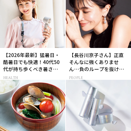
【2026年最新】猛暑日・
【長谷川京子さん】正直
酷暑日でも快適！40代50
そんなに強くありませ
代が持ち歩くべき暑さ対
ん…負のループを抜ける
策グッズ
15分の習慣とは?
HEALTH
PEOPLE