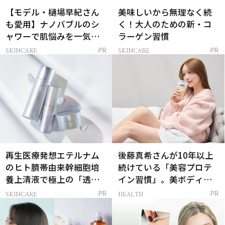
【モデル・樋場早紀さん
美味しいから無理なく続
も愛用】ナノバブルのシ
く！大人のための新・コ
ャワーで肌悩みを一気に
ラーゲン習慣
解決
SKINCARE
SKINCARE
PR
PR
再生医療発想エテルナム
後藤真希さんが10年以上
のヒト臍帯由来幹細胞培
続けている「美容プロテ
養上清液で極上の「透明
イン習慣」。美ボディを
感ハリ肌」へ
支える朝ルーティンと
SKINCARE
HEALTH
PR
PR
は？