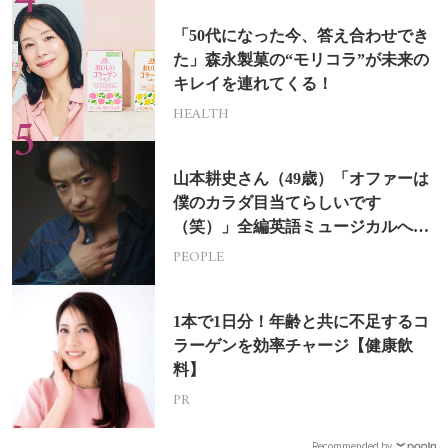
「50代になった今、答え合わせでき
た」森永製菓の“モリコラ”が未来の
キレイを連れてくる！
HEALTH
山本耕史さん（49歳）「オファーは
僕のカラダ目当てらしいです
（笑）」全編英語ミュージカルへの
挑戦
PEOPLE
1本で1日分！年齢と共に不足するコ
ラーゲンを効率チャージ【健康飲
料】
PR
Recommended by