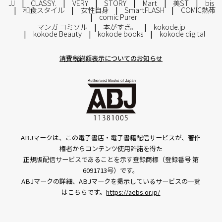
JJ
CLASSY.
VERY
STORY
Mart
美ST
bis
和食スタイル
女性自身
SmartFLASH
COMIC熱帯
comic Pureri
マンガ コミソル
本がすき。
kokode.jp
kokode Beauty
kokode books
kokode digital
消費税総額表示についてのお知らせ
ABJマークは、この電子書店・電子書籍配信サービスが、著作
権者からコンテンツ使用許諾を得た
正規版配信サービスであることを示す登録商標（登録番号 第
6091713号）です。
ABJマークの詳細、ABJマークを掲示しているサービスの一覧
はこちらです。
https://aebs.or.jp/