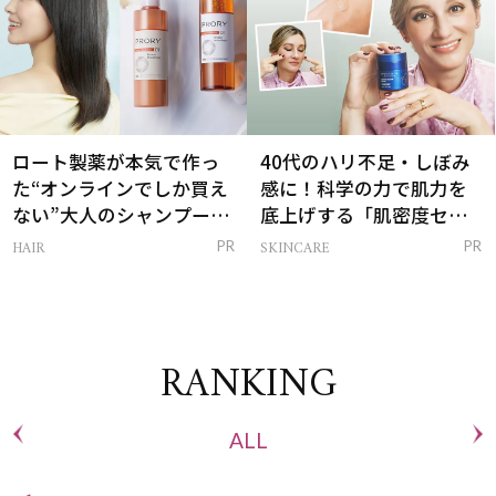
ロート製薬が本気で作っ
40代のハリ不足・しぼみ
た“オンラインでしか買え
感に！科学の力で肌力を
ない”大人のシャンプー＆
底上げする「肌密度セラ
トリートメントって？
ム」
HAIR
SKINCARE
PR
PR
RANKING
ALL