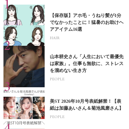
【保存版】アホ毛・うねり髪が1分
でなかったことに！猛暑のお助けヘ
アアイテム16選
HAIR
山本耕史さん「人生において最優先
は家族」。仕事も無欲に、ストレス
を溜めない生き方
PEOPLE
美ST 2026年10月号表紙解禁！【表
紙は加藤あいさん＆菊池風磨さん】
PEOPLE