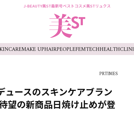
J-BEAUTY
美ST最新号
ベストコスメ
美STリュクス
KINCARE
MAKE UP
HAIR
PEOPLE
FEMTECH
HEALTH
CLIN
PRTIMES
プロデュースのスキンケアブラン
より待望の新商品日焼け止めが登