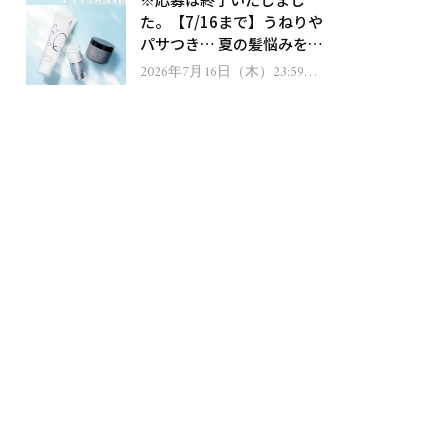
ゼント！
た。【7/16まで】うねりや
パサつき… 夏の髪悩みを解
消するヘアケアアイテムを
2026年7月16日（木）23:59ま
で
13名様にプレゼント！