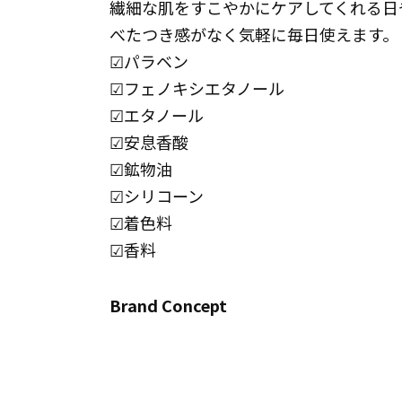
繊細な肌をすこやかにケアしてくれる日
べたつき感がなく気軽に毎日使えます。
☑パラベン
☑フェノキシエタノール
☑エタノール
☑安息香酸
☑鉱物油
☑シリコーン
☑着色料
☑香料
Brand Concept