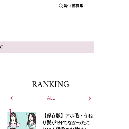
美ST部募集
IC
RANKING
ALL
S
【保存版】アホ毛・うね
り髪が1分でなかったこ