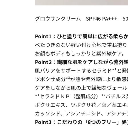
グロウサンクリーム SPF46 PA+++ 50g
Point1：ひと塗りで簡単に広がる柔ら
べたつきのない軽い付け心地で重ね塗り
お顔もボディもしっかりと紫外線ケア。
Point2：
繊細な肌をケアしながら紫外
肌バリアをサポートするセラミド*¹と発
ツボクサ成分*³が熱や紫外線により敏
ケアをしながら肌の上で繊細なヴェール
*¹セラミドＮＰ（整肌成分）*²バチル
ボクサエキス、ツボクサ花／葉／茎エキ
カッソシド、アシアチコシド、アシアチ
Point3：
こだわりの「8つのフリー」処