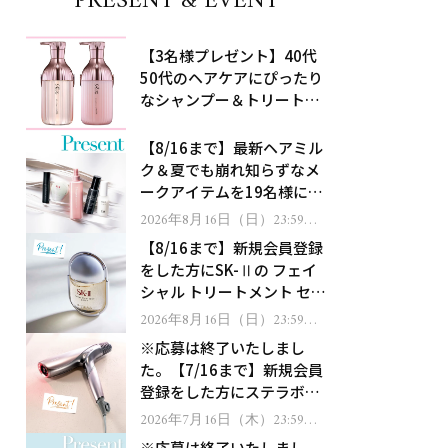
PRESENT & EVENT
【3名様プレゼント】40代
50代のヘアケアにぴったり
なシャンプー＆トリートメ
ントで、うねり悩みに対
処！
【8/16まで】最新ヘアミル
ク＆夏でも崩れ知らずなメ
ークアイテムを19名様にプ
レゼント！
2026年8月16日（日）23:59ま
で
【8/16まで】新規会員登録
をした方にSK-Ⅱの フェイ
シャル トリートメント セラ
ムをプレゼント！
2026年8月16日（日）23:59ま
で
※応募は終了いたしまし
た。【7/16まで】新規会員
登録をした方にステラボー
テのシャインリバース ヘア
2026年7月16日（木）23:59ま
で
ドライヤー ジュエルをプレ
※応募は終了いたしまし