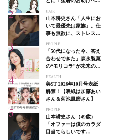
とに！猛暑のお助けヘア
アイテム16選
HAIR
山本耕史さん「人生にお
いて最優先は家族」。仕
事も無欲に、ストレスを
溜めない生き方
PEOPLE
「50代になった今、答え
合わせできた」森永製菓
の“モリコラ”が未来のキ
レイを連れてくる！
HEALTH
美ST 2026年10月号表紙
解禁！【表紙は加藤あい
さん＆菊池風磨さん】
PEOPLE
山本耕史さん（49歳）
「オファーは僕のカラダ
目当てらしいです
（笑）」全編英語ミュー