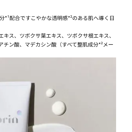
*¹配合ですこやかな透明感*²のある肌へ導く日
茎エキス、ツボクサ葉エキス、ツボクサ根エキス、
アチン酸、マデカシン酸（すべて整肌成分*²メー