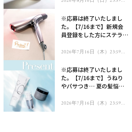
2026年8月16日（日）23:59ま
で
※応募は終了いたしまし
た。【7/16まで】新規会
員登録をした方にステラボ
ーテのシャインリバース
ヘアドライヤー ジュエル
2026年7月16日（木）23:59ま
で
をプレゼント！
※応募は終了いたしまし
た。【7/16まで】うねり
やパサつき… 夏の髪悩み
を解消するヘアケアアイテ
ムを13名様にプレゼン
2026年7月16日（木）23:59ま
で
ト！