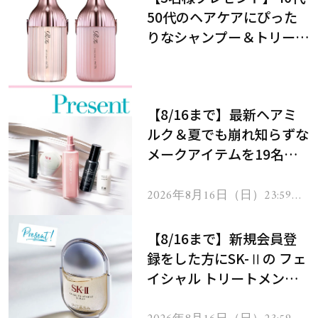
50代のヘアケアにぴった
りなシャンプー＆トリート
メントで、うねり悩みに対
処！
【8/16まで】最新ヘアミ
ルク＆夏でも崩れ知らずな
メークアイテムを19名様
にプレゼント！
2026年8月16日（日）23:59ま
で
【8/16まで】新規会員登
録をした方にSK-Ⅱの フェ
イシャル トリートメント
セラムをプレゼント！