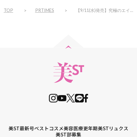
TOP
PRTIMES
【9/11(水)発売】究極のエイジングケア※１を追求するスキンケア「ケキュア」が“発酵パワー”を加え更に進化しリニューアル！
美ST最新号
ベストコスメ
美容医療
更年期
美STリュクス
美ST部募集