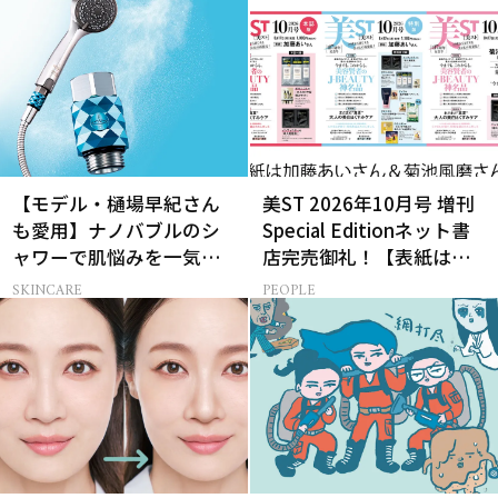
【モデル・樋場早紀さん
美ST 2026年10月号 増刊
も愛用】ナノバブルのシ
Special Editionネット書
ャワーで肌悩みを一気に
店完売御礼！【表紙は加
解決
藤あいさん＆菊池風磨さ
SKINCARE
PEOPLE
ん】