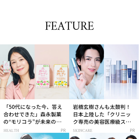
FEATURE
「50代になった今、答え
岩橋玄樹さんも太鼓判！
合わせできた」森永製菓
日本上陸した「クリニッ
の“モリコラ”が未来のキ
ク専売の美容医療級スキ
レイを連れてくる！
ンケア」
HEALTH
SKINCARE
PR
PR