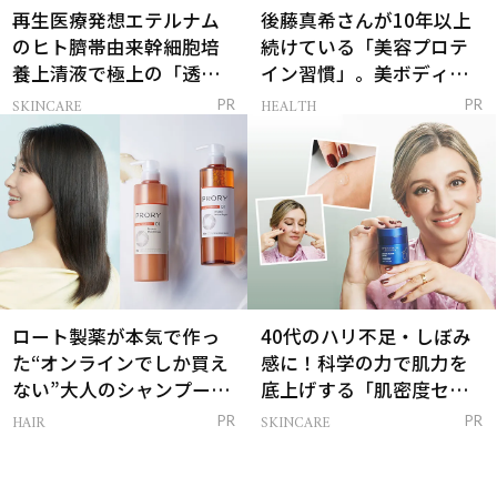
再生医療発想エテルナム
後藤真希さんが10年以上
のヒト臍帯由来幹細胞培
続けている「美容プロテ
養上清液で極上の「透明
イン習慣」。美ボディを
感ハリ肌」へ
支える朝ルーティンと
SKINCARE
HEALTH
PR
PR
は？
ロート製薬が本気で作っ
40代のハリ不足・しぼみ
た“オンラインでしか買え
感に！科学の力で肌力を
ない”大人のシャンプー＆
底上げする「肌密度セラ
トリートメントって？
ム」
HAIR
SKINCARE
PR
PR