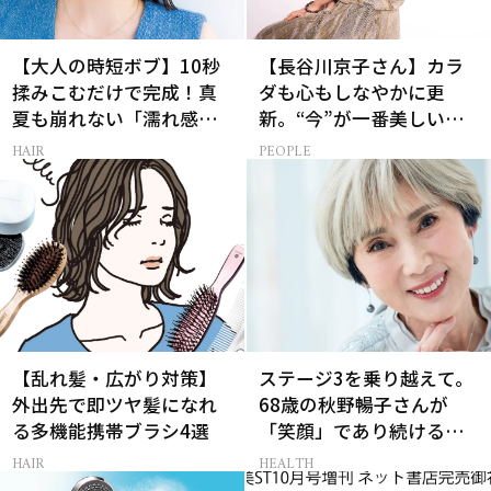
【大人の時短ボブ】10秒
【長谷川京子さん】カラ
揉みこむだけで完成！真
ダも心もしなやかに更
夏も崩れない「濡れ感ハ
新。“今”が一番美しい
ンサムヘア」
［特別画像集］
HAIR
PEOPLE
【乱れ髪・広がり対策】
ステージ3を乗り越えて。
外出先で即ツヤ髪になれ
68歳の秋野暢子さんが
る多機能携帯ブラシ4選
「笑顔」であり続ける理
由
HAIR
HEALTH