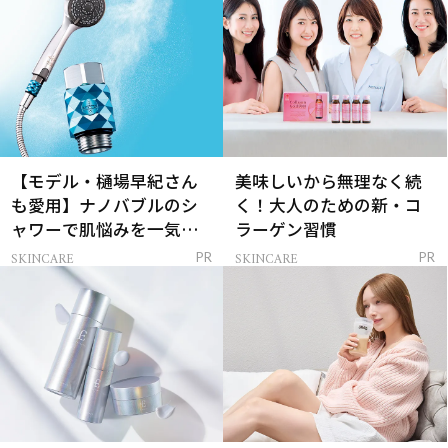
【モデル・樋場早紀さん
美味しいから無理なく続
も愛用】ナノバブルのシ
く！大人のための新・コ
ャワーで肌悩みを一気に
ラーゲン習慣
解決
SKINCARE
SKINCARE
PR
PR