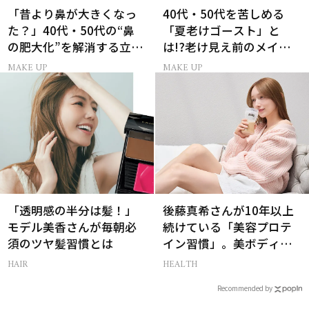
「昔より鼻が大きくなっ
40代・50代を苦しめる
た？」40代・50代の“鼻
「夏老けゴースト」と
の肥大化”を解消する立体
は!?老け見え前のメイク
小鼻メイク
くずれ＆くすみ対策
MAKE UP
MAKE UP
「透明感の半分は髪！」
後藤真希さんが10年以上
モデル美香さんが毎朝必
続けている「美容プロテ
須のツヤ髪習慣とは
イン習慣」。美ボディを
支える朝ルーティンと
HAIR
HEALTH
は？
Recommended by