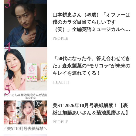
山本耕史さん（49歳）「オファーは
僕のカラダ目当てらしいです
（笑）」全編英語ミュージカルへの
挑戦
PEOPLE
「50代になった今、答え合わせでき
た」森永製菓の“モリコラ”が未来の
キレイを連れてくる！
HEALTH
美ST 2026年10月号表紙解禁！【表
紙は加藤あいさん＆菊池風磨さん】
PEOPLE