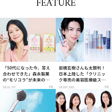
FEATURE
「50代になった今、答え
岩橋玄樹さんも太鼓判！
合わせできた」森永製菓
日本上陸した「クリニッ
の“モリコラ”が未来のキ
ク専売の美容医療級スキ
レイを連れてくる！
ンケア」
HEALTH
SKINCARE
PR
PR