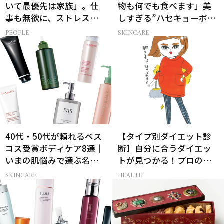
いて最優先は家族」。仕
物も何でも食べます」美
事も無欲に、ストレスを
しすぎる”ハセキョーボデ
溜めない生き方
ィ”を作る秘訣
PEOPLE
SKINCARE
40代・50代が頼れるベス
【タイプ別ダイエット診
コス受賞ボディケア8選｜
断】自分に合うダイエッ
いまの肌悩みで選ぶ名品
トが見つかる！プロの教
まとめ
える体質別ダイエット方
SKINCARE
HEALTH
法