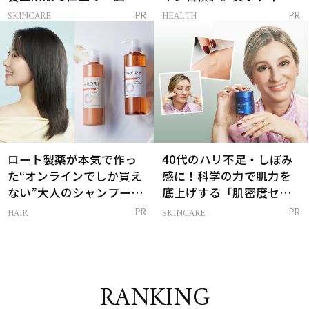
感ハリ肌」へ
支える朝ルーティンと
SKINCARE
HEALTH
PR
PR
は？
ロート製薬が本気で作っ
40代のハリ不足・しぼみ
た“オンラインでしか買え
感に！科学の力で肌力を
ない”大人のシャンプー＆
底上げする「肌密度セラ
トリートメントって？
ム」
HAIR
SKINCARE
PR
PR
RANKING