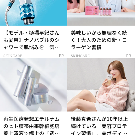
【モデル・樋場早紀さん
美味しいから無理なく続
も愛用】ナノバブルのシ
く！大人のための新・コ
ャワーで肌悩みを一気に
ラーゲン習慣
解決
SKINCARE
SKINCARE
PR
PR
再生医療発想エテルナム
後藤真希さんが10年以上
のヒト臍帯由来幹細胞培
続けている「美容プロテ
養上清液で極上の「透明
イン習慣」。美ボディを