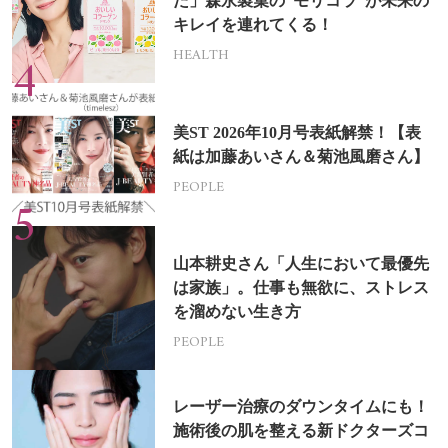
た」森永製菓の“モリコラ”が未来の
キレイを連れてくる！
HEALTH
美ST 2026年10月号表紙解禁！【表
紙は加藤あいさん＆菊池風磨さん】
PEOPLE
山本耕史さん「人生において最優先
は家族」。仕事も無欲に、ストレス
を溜めない生き方
PEOPLE
レーザー治療のダウンタイムにも！
施術後の肌を整える新ドクターズコ