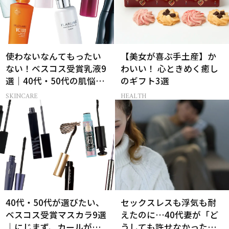
使わないなんてもったい
【美女が喜ぶ手土産】か
ない！ベスコス受賞乳液9
わいい！ 心ときめく癒し
選｜40代・50代の肌悩み
のギフト3選
別まとめ
SKINCARE
HEALTH
40代・50代が選びたい、
セックスレスも浮気も耐
ベスコス受賞マスカラ9選
えたのに…40代妻が「ど
｜にじまず、カールが続
うしても許せなかった」