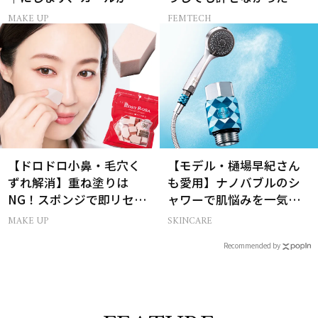
く名品
夫の一言
MAKE UP
FEMTECH
【ドロドロ小鼻・毛穴く
【モデル・樋場早紀さん
ずれ解消】重ね塗りは
も愛用】ナノバブルのシ
NG！スポンジで即リセッ
ャワーで肌悩みを一気に
トするプロ技
解決
MAKE UP
SKINCARE
Recommended by