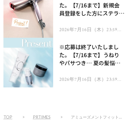
た。【7/16まで】新規会
員登録をした方にステラボ
ーテのシャインリバース
ヘアドライヤー ジュエル
2026年7月16日（木）23:59ま
で
をプレゼント！
※応募は終了いたしまし
た。【7/16まで】うねり
やパサつき… 夏の髪悩み
を解消するヘアケアアイテ
ムを13名様にプレゼン
2026年7月16日（木）23:59ま
で
ト！
TOP
PRTIMES
アミューズメントフィットネスクラブ FIT-EASY 片江店のオープンが決定！