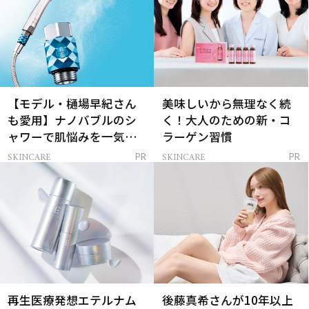
【モデル・樋場早紀さん
美味しいから無理なく続
も愛用】ナノバブルのシ
く！大人のための新・コ
ャワーで肌悩みを一気に
ラーゲン習慣
解決
SKINCARE
SKINCARE
PR
PR
再生医療発想エテルナム
後藤真希さんが10年以上