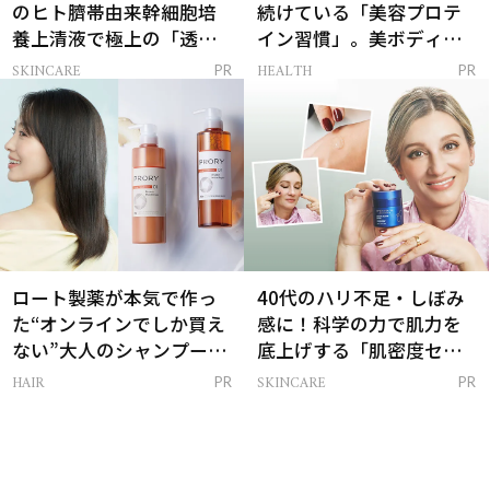
のヒト臍帯由来幹細胞培
続けている「美容プロテ
養上清液で極上の「透明
イン習慣」。美ボディを
感ハリ肌」へ
支える朝ルーティンと
SKINCARE
HEALTH
PR
PR
は？
ロート製薬が本気で作っ
40代のハリ不足・しぼみ
た“オンラインでしか買え
感に！科学の力で肌力を
ない”大人のシャンプー＆
底上げする「肌密度セラ
トリートメントって？
ム」
HAIR
SKINCARE
PR
PR