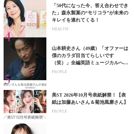
「50代になった今、答え合わせでき
た」森永製菓の“モリコラ”が未来の
キレイを連れてくる！
HEALTH
山本耕史さん（49歳）「オファーは
僕のカラダ目当てらしいです
（笑）」全編英語ミュージカルへの
挑戦
PEOPLE
美ST 2026年10月号表紙解禁！【表
紙は加藤あいさん＆菊池風磨さん】
PEOPLE