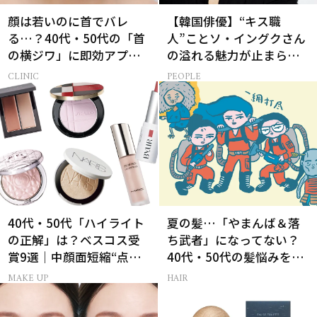
顔は若いのに首でバレ
【韓国俳優】“キス職
る…？40代・50代の「首
人”ことソ・イングクさん
の横ジワ」に即効アプロ
の溢れる魅力が止まらな
ーチする最新美容医療と
い【特別画像集】
CLINIC
PEOPLE
は
40代・50代「ハイライト
夏の髪…「やまんば＆落
の正解」は？ベスコス受
ち武者」になってない？
賞9選｜中顔面短縮“点置
40代・50代の髪悩みをレ
き”メイク法も
スキューする裏ワザ
MAKE UP
HAIR