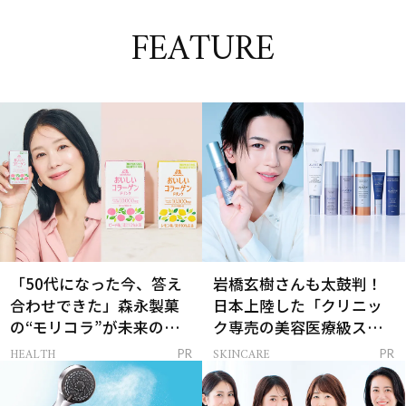
FEATURE
「50代になった今、答え
岩橋玄樹さんも太鼓判！
合わせできた」森永製菓
日本上陸した「クリニッ
の“モリコラ”が未来のキ
ク専売の美容医療級スキ
レイを連れてくる！
ンケア」
HEALTH
SKINCARE
PR
PR