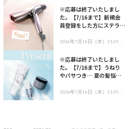
※応募は終了いたしまし
た。【7/16まで】新規会
員登録をした方にステラボ
ーテのシャインリバース
ヘアドライヤー ジュエル
2026年7月16日（木）23:59ま
で
をプレゼント！
※応募は終了いたしまし
た。【7/16まで】うねり
やパサつき… 夏の髪悩み
を解消するヘアケアアイテ
ムを13名様にプレゼン
2026年7月16日（木）23:59ま
で
ト！