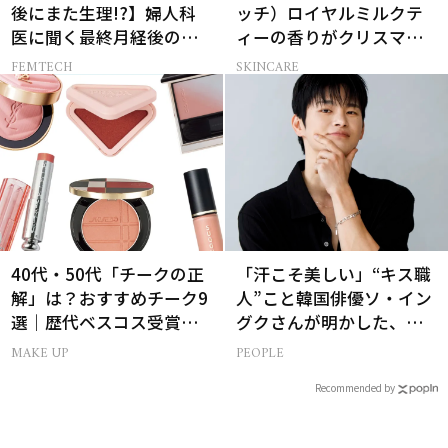
後にまた生理!?】婦人科
ッチ）ロイヤルミルクテ
医に聞く最終月経後の出
ィーの香りがクリスマス
血の対処法
に向けて限定セットで復
FEMTECH
SKINCARE
刻！
40代・50代「チークの正
「汗こそ美しい」“キス職
解」は？おすすめチーク9
人”こと韓国俳優ソ・イン
選｜歴代ベスコス受賞ま
グクさんが明かした、惹
とめ＆正しい使い方
かれる人の条件とは
MAKE UP
PEOPLE
Recommended by