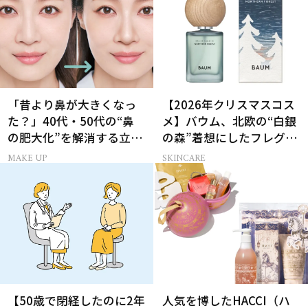
「昔より鼻が大きくなっ
【2026年クリスマスコス
た？」40代・50代の“鼻
メ】バウム、北欧の“白銀
の肥大化”を解消する立体
の森”着想にしたフレグラ
小鼻メイク
ンス＆ハンドクリーム
MAKE UP
SKINCARE
【50歳で閉経したのに2年
人気を博したHACCI（ハ