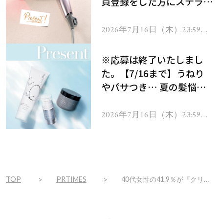
員登録をした方にステラボ
ーテのシャインリバース
ヘアドライヤー ジュエル
2026年7月16日（木）23:59ま
で
をプレゼント！
※応募は終了いたしまし
た。【7/16まで】うねり
やパサつき… 夏の髪悩み
を解消するヘアケアアイテ
ムを13名様にプレゼン
2026年7月16日（木）23:59ま
で
ト！
TOP
PRTIMES
40代女性の41.9％が『クリーム』を使用中！保湿力を実感したい方におすすめのアイテム紹介