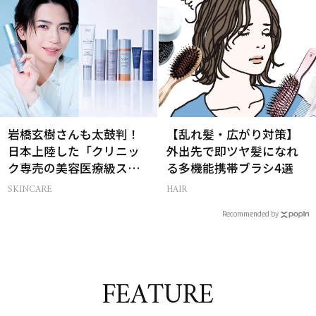
岩橋玄樹さんも太鼓判！
【乱れ髪・広がり対策】
日本上陸した「クリニッ
外出先で即ツヤ髪になれ
ク専売の美容医療級スキ
る多機能携帯ブラシ4選
ンケア」
SKINCARE
HAIR
Recommended by
FEATURE