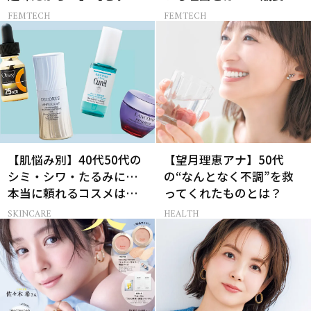
スレス AND THE CITY -女
実践する【レスにならな
FEMTECH
FEMTECH
たちの告白-】
いコツ】
【肌悩み別】40代50代の
【望月理恵アナ】50代
シミ・シワ・たるみに…
の“なんとなく不調”を救
本当に頼れるコスメは？
ってくれたものとは？
ベスコス受賞スキンケア
SKINCARE
HEALTH
21選