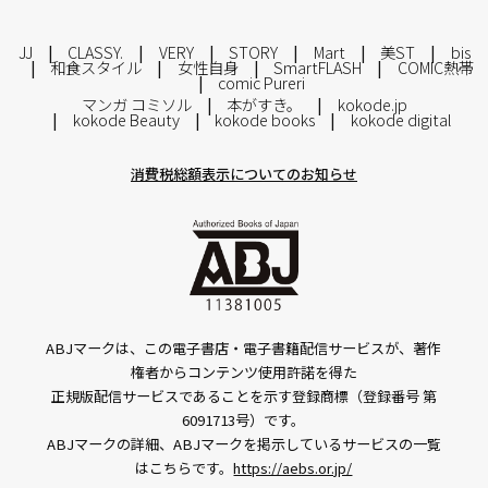
JJ
CLASSY.
VERY
STORY
Mart
美ST
bis
和食スタイル
女性自身
SmartFLASH
COMIC熱帯
comic Pureri
マンガ コミソル
本がすき。
kokode.jp
kokode Beauty
kokode books
kokode digital
消費税総額表示についてのお知らせ
ABJマークは、この電子書店・電子書籍配信サービスが、著作
権者からコンテンツ使用許諾を得た
正規版配信サービスであることを示す登録商標（登録番号 第
6091713号）です。
ABJマークの詳細、ABJマークを掲示しているサービスの一覧
はこちらです。
https://aebs.or.jp/