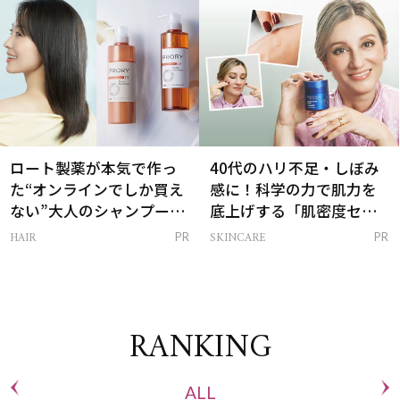
ロート製薬が本気で作っ
40代のハリ不足・しぼみ
た“オンラインでしか買え
感に！科学の力で肌力を
ない”大人のシャンプー＆
底上げする「肌密度セラ
トリートメントって？
ム」
HAIR
SKINCARE
PR
PR
RANKING
ALL