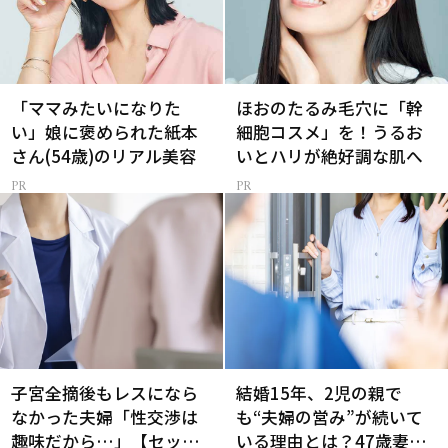
「ママみたいになりた
ほおのたるみ毛穴に「幹
い」娘に褒められた紙本
細胞コスメ」を！うるお
さん(54歳)のリアル美容
いとハリが絶好調な肌へ
子宮全摘後もレスになら
結婚15年、2児の親で
なかった夫婦「性交渉は
も“夫婦の営み”が続いて
趣味だから…」【セック
いる理由とは？47歳妻が