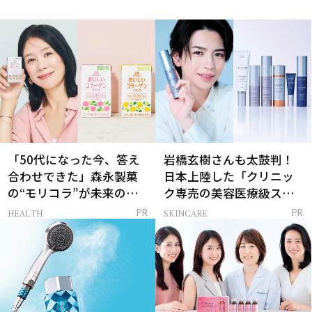
「50代になった今、答え
岩橋玄樹さんも太鼓判！
合わせできた」森永製菓
日本上陸した「クリニッ
の“モリコラ”が未来のキ
ク専売の美容医療級スキ
レイを連れてくる！
ンケア」
HEALTH
SKINCARE
PR
PR