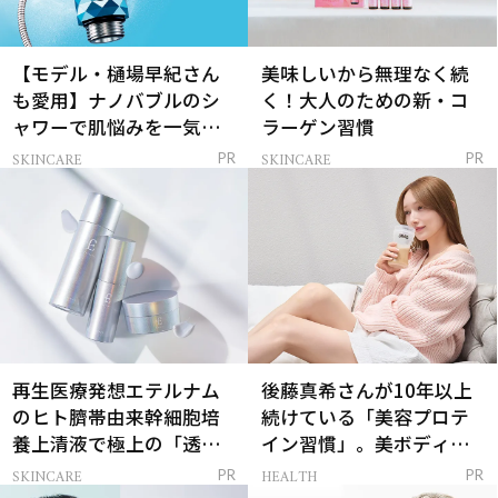
【モデル・樋場早紀さん
美味しいから無理なく続
も愛用】ナノバブルのシ
く！大人のための新・コ
ャワーで肌悩みを一気に
ラーゲン習慣
解決
SKINCARE
SKINCARE
PR
PR
再生医療発想エテルナム
後藤真希さんが10年以上
のヒト臍帯由来幹細胞培
続けている「美容プロテ
養上清液で極上の「透明
イン習慣」。美ボディを
感ハリ肌」へ
支える朝ルーティンと
SKINCARE
HEALTH
PR
PR
は？