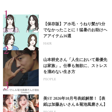
【保存版】アホ毛・うねり髪が1分
でなかったことに！猛暑のお助けヘ
アアイテム16選
HAIR
山本耕史さん「人生において最優先
は家族」。仕事も無欲に、ストレス
を溜めない生き方
PEOPLE
美ST 2026年10月号表紙解禁！【表
紙は加藤あいさん＆菊池風磨さん】