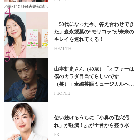
PEOPLE
「50代になった今、答え合わせでき
た」森永製菓の“モリコラ”が未来の
キレイを連れてくる！
HEALTH
山本耕史さん（49歳）「オファーは
僕のカラダ目当てらしいです
（笑）」全編英語ミュージカルへの
挑戦
PEOPLE
使い続けるうちに「小鼻の毛穴汚
れ」が軽減！肌が土台から整う水
PR