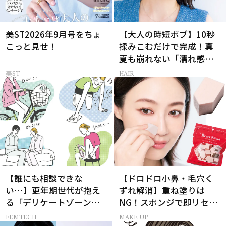
美ST2026年9月号をちょ
【大人の時短ボブ】10秒
こっと見せ！
揉みこむだけで完成！真
夏も崩れない「濡れ感ハ
ンサムヘア」
美ST
HAIR
【誰にも相談できな
【ドロドロ小鼻・毛穴く
い…】更年期世代が抱え
ずれ解消】重ね塗りは
る「デリケートゾーン」
NG！スポンジで即リセッ
のリアルなお悩み４選
トするプロ技
FEMTECH
MAKE UP