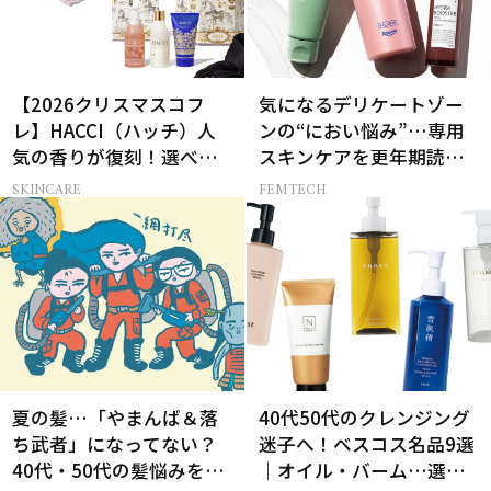
【2026クリスマスコフ
気になるデリケートゾー
レ】HACCI（ハッチ）人
ンの“におい悩み”…専用
気の香りが復刻！選べる
スキンケアを更年期読者
コフレが楽しい♡
が本気でお試し！
SKINCARE
FEMTECH
夏の髪…「やまんば＆落
40代50代のクレンジング
ち武者」になってない？
迷子へ！ベスコス名品9選
40代・50代の髪悩みをレ
｜オイル・バーム…選び