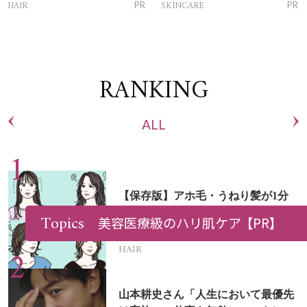
トリートメントって？
ム」
HAIR
SKINCARE
PR
PR
RANKING
ALL
【保存版】アホ毛・うねり髪が1分
でなかったことに！猛暑のお助けヘ
Topics
美容医療級のハリ肌ケア
【PR】
アアイテム16選
HAIR
山本耕史さん「人生において最優先