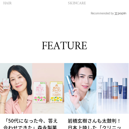
スキューする裏ワザ
方の正解は？
HAIR
SKINCARE
Recommended by
FEATURE
「50代になった今、答え
岩橋玄樹さんも太鼓判！
合わせできた」森永製菓
日本上陸した「クリニッ