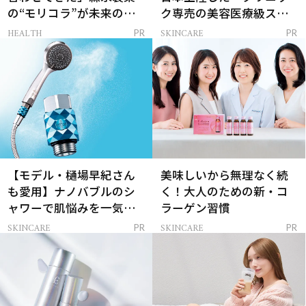
の“モリコラ”が未来のキ
ク専売の美容医療級スキ
レイを連れてくる！
ンケア」
HEALTH
SKINCARE
PR
PR
【モデル・樋場早紀さん
美味しいから無理なく続
も愛用】ナノバブルのシ
く！大人のための新・コ
ャワーで肌悩みを一気に
ラーゲン習慣
解決
SKINCARE
SKINCARE
PR
PR