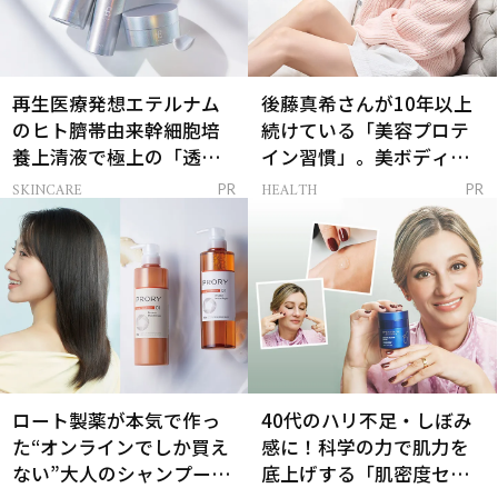
再生医療発想エテルナム
後藤真希さんが10年以上
のヒト臍帯由来幹細胞培
続けている「美容プロテ
養上清液で極上の「透明
イン習慣」。美ボディを
感ハリ肌」へ
支える朝ルーティンと
SKINCARE
HEALTH
PR
PR
は？
ロート製薬が本気で作っ
40代のハリ不足・しぼみ
た“オンラインでしか買え
感に！科学の力で肌力を
ない”大人のシャンプー＆
底上げする「肌密度セラ