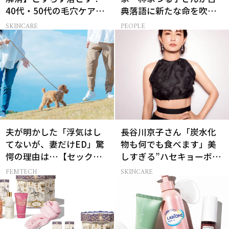
40代・50代の毛穴ケア4
典落語に新たな命を吹き
選
込み続ける理由
SKINCARE
PEOPLE
夫が明かした「浮気はし
長谷川京子さん「炭水化
てないが、妻だけED」驚
物も何でも食べます」美
愕の理由は…【セックス
しすぎる”ハセキョーボデ
レス AND THE CITY -女た
ィ”を作る秘訣
FEMTECH
SKINCARE
ちの告白-】