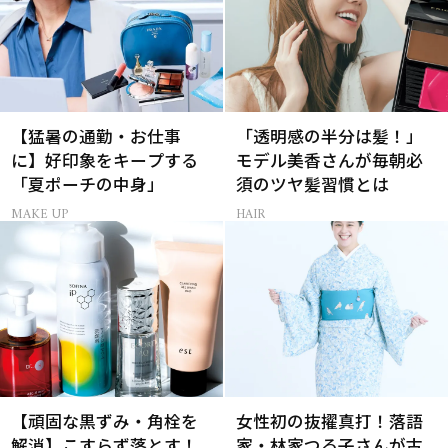
【猛暑の通勤・お仕事
「透明感の半分は髪！」
に】好印象をキープする
モデル美香さんが毎朝必
「夏ポーチの中身」
須のツヤ髪習慣とは
MAKE UP
HAIR
【頑固な黒ずみ・角栓を
女性初の抜擢真打！落語
解消】こすらず落とす！
家・林家つる子さんが古