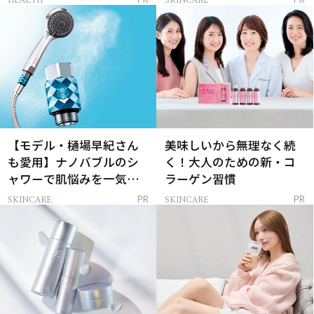
HEALTH
SKINCARE
【モデル・樋場早紀さん
美味しいから無理なく続
も愛用】ナノバブルのシ
く！大人のための新・コ
ャワーで肌悩みを一気に
ラーゲン習慣
解決
SKINCARE
SKINCARE
PR
PR