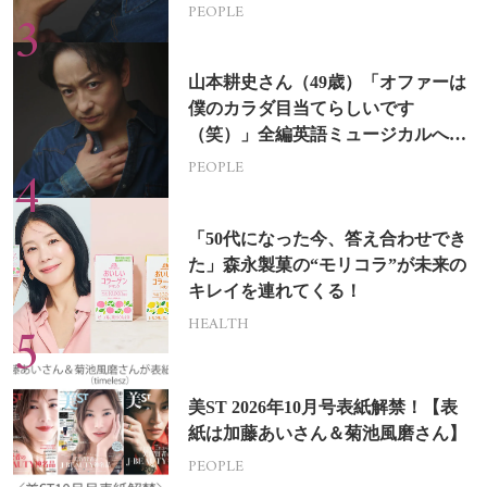
PEOPLE
山本耕史さん（49歳）「オファーは
僕のカラダ目当てらしいです
（笑）」全編英語ミュージカルへの
挑戦
PEOPLE
「50代になった今、答え合わせでき
た」森永製菓の“モリコラ”が未来の
キレイを連れてくる！
HEALTH
美ST 2026年10月号表紙解禁！【表
紙は加藤あいさん＆菊池風磨さん】
PEOPLE