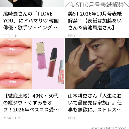
尾崎豊さんの「I LOVE
美ST 2026年10月号表紙
YOU」にドハマり♡ 韓国
解禁！【表紙は加藤あい
俳優・歌手ソ・イングク
さん＆菊池風磨さん】
さんの音楽がすべての人
PEOPLE
PEOPLE
生って？
【徹底比較】40代・50代
山本耕史さん「人生にお
の縦ジワ・くすみをオ
いて最優先は家族」。仕
フ！2026年ベスコス受賞
事も無欲に、ストレスを
リキッドルージュ3選
溜めない生き方
MAKE UP
PEOPLE
Recommended by