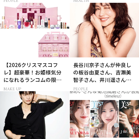
PEOPLE
HEALTH
【2026クリスマスコフ
長谷川京子さんが仲良し
レ】超豪華！お姫様気分
の板谷由夏さん、吉瀬美
になれるランコムの限定
智子さん、井川遥さんと
コスメキット
集まる理由は…
MAKE UP
PEOPLE