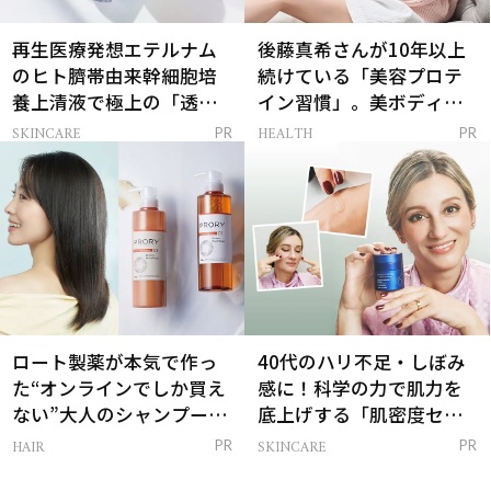
再生医療発想エテルナム
後藤真希さんが10年以上
のヒト臍帯由来幹細胞培
続けている「美容プロテ
養上清液で極上の「透明
イン習慣」。美ボディを
感ハリ肌」へ
支える朝ルーティンと
SKINCARE
HEALTH
PR
PR
は？
ロート製薬が本気で作っ
40代のハリ不足・しぼみ
た“オンラインでしか買え
感に！科学の力で肌力を
ない”大人のシャンプー＆
底上げする「肌密度セラ
トリートメントって？
ム」
HAIR
SKINCARE
PR
PR