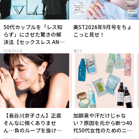
50代カップルを「レス知
美ST2026年9月号をちょ
らず」にさせた驚きの解
こっと見せ！
決法【セックスレス AND
THE CITY -女たちの告
FEMTECH
美ST
白-】
【長谷川京子さん】正直
加齢臭や汗だけじゃな
そんなに強くありませ
い？原因を元から断つ40
ん…負のループを抜ける
代50代女性のためのニオ
15分の習慣とは?
イケア