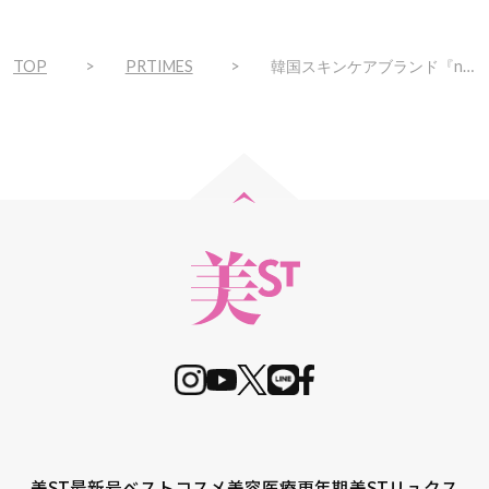
TOP
PRTIMES
韓国スキンケアブランド『numbuzin(ナンバーズイン)』の大人気商品「白玉グルタチオンCライン」からクレンジングオイルが新発売
美ST最新号
ベストコスメ
美容医療
更年期
美STリュクス