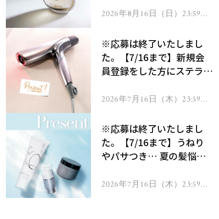
2026年8月16日（日）23:59ま
で
※応募は終了いたしまし
た。【7/16まで】新規会
員登録をした方にステラボ
ーテのシャインリバース
ヘアドライヤー ジュエル
2026年7月16日（木）23:59ま
で
をプレゼント！
※応募は終了いたしまし
た。【7/16まで】うねり
やパサつき… 夏の髪悩み
を解消するヘアケアアイテ
ムを13名様にプレゼン
2026年7月16日（木）23:59ま
で
ト！