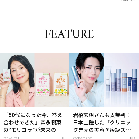
FEATURE
「50代になった今、答え
岩橋玄樹さんも太鼓判！
合わせできた」森永製菓
日本上陸した「クリニッ
の“モリコラ”が未来のキ
ク専売の美容医療級スキ
レイを連れてくる！
ンケア」
PR
PR