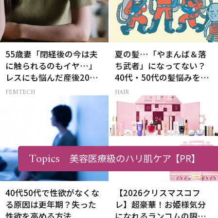
55歳妻「閉経後の今は夫
夏の髪…「やまんば＆落
に触られるのもイヤ…」
ち武者」になってない？
レスにも悩んだ産後20年
40代・50代の髪悩みをレ
の葛藤
スキューする裏ワザ
FEMTECH
HAIR
Topics
美容医療級のハリ肌ケア
【PR】
40代50代で性欲がなくな
【2026クリスマスコフ
る原因は更年期？失った
レ】超豪華！お姫様気分
性欲を高める方法
になれるランコムの限定