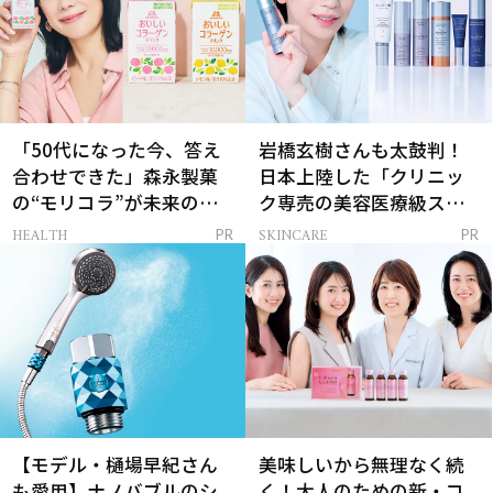
「50代になった今、答え
岩橋玄樹さんも太鼓判！
合わせできた」森永製菓
日本上陸した「クリニッ
の“モリコラ”が未来のキ
ク専売の美容医療級スキ
レイを連れてくる！
ンケア」
HEALTH
SKINCARE
PR
PR
【モデル・樋場早紀さん
美味しいから無理なく続
も愛用】ナノバブルのシ
く！大人のための新・コ