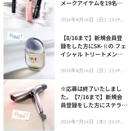
メークアイテムを19名様
にプレゼント！
2026年8月16日（日）23:59ま
で
【8/16まで】新規会員登
録をした方にSK-Ⅱの フェ
イシャル トリートメント
セラムをプレゼント！
2026年8月16日（日）23:59ま
で
※応募は終了いたしまし
た。【7/16まで】新規会
員登録をした方にステラボ
ーテのシャインリバース
ヘアドライヤー ジュエル
2026年7月16日（木）23:59ま
で
をプレゼント！