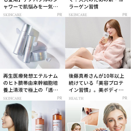
ャワーで肌悩みを一気に
ラーゲン習慣
解決
SKINCARE
SKINCARE
PR
PR
再生医療発想エテルナム
後藤真希さんが10年以上
のヒト臍帯由来幹細胞培
続けている「美容プロテ
養上清液で極上の「透明
イン習慣」。美ボディを
感ハリ肌」へ
支える朝ルーティンと
SKINCARE
HEALTH
PR
PR
は？