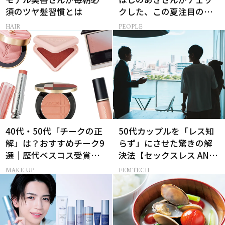
須のツヤ髪習慣とは
クした、この夏注目の暑
さ対策グッズ3選
HAIR
PEOPLE
40代・50代「チークの正
50代カップルを「レス知
解」は？おすすめチーク9
らず」にさせた驚きの解
選｜歴代ベスコス受賞ま
決法【セックスレス AND
とめ＆正しい使い方
THE CITY -女たちの告
MAKE UP
FEMTECH
白-】