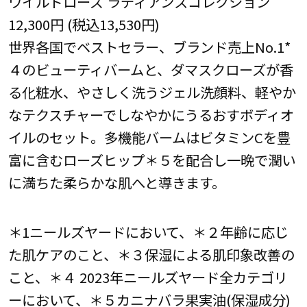
ワイルドローズ ラディアンスコレクション
12,300円 (税込13,530円)
世界各国でベストセラー、ブランド売上No.1*
４のビューティバームと、ダマスクローズが香
る化粧水、やさしく洗うジェル洗顔料、軽やか
なテクスチャーでしなやかにうるおすボディオ
イルのセット。多機能バームはビタミンCを豊
富に含むローズヒップ＊５を配合し一晩で潤い
に満ちた柔らかな肌へと導きます。
＊1ニールズヤードにおいて、＊２年齢に応じ
た肌ケアのこと、＊３保湿による肌印象改善の
こと、＊４ 2023年ニールズヤード全カテゴリ
ーにおいて、＊５カニナバラ果実油(保湿成分)