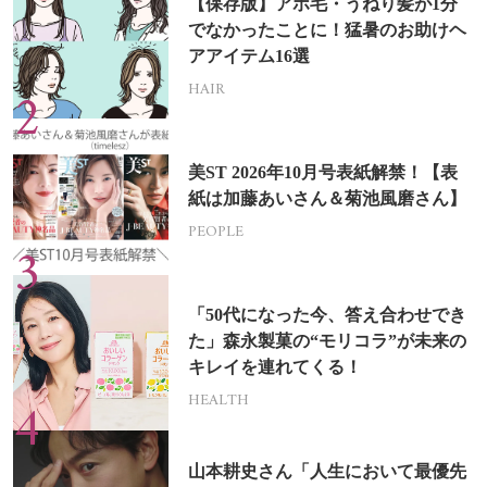
【保存版】アホ毛・うねり髪が1分
でなかったことに！猛暑のお助けヘ
アアイテム16選
HAIR
美ST 2026年10月号表紙解禁！【表
紙は加藤あいさん＆菊池風磨さん】
PEOPLE
「50代になった今、答え合わせでき
た」森永製菓の“モリコラ”が未来の
キレイを連れてくる！
HEALTH
山本耕史さん「人生において最優先