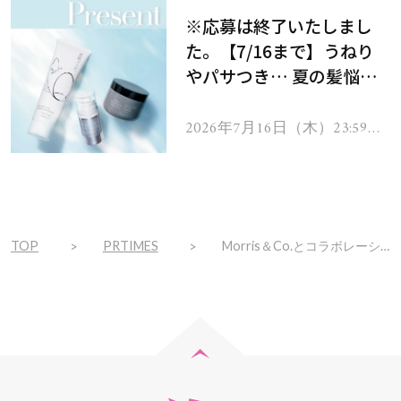
※応募は終了いたしまし
た。【7/16まで】うねり
やパサつき… 夏の髪悩み
を解消するヘアケアアイテ
ムを13名様にプレゼン
2026年7月16日（木）23:59ま
で
ト！
TOP
PRTIMES
Morris＆Co.とコラボレーションしたクリスマスコレクションを限定発売