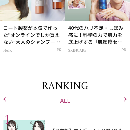
ロート製薬が本気で作っ
40代のハリ不足・しぼみ
た“オンラインでしか買え
感に！科学の力で肌力を
ない”大人のシャンプー＆
底上げする「肌密度セラ
トリートメントって？
ム」
HAIR
SKINCARE
PR
PR
RANKING
ALL