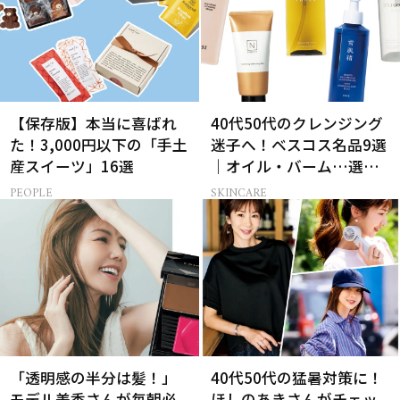
【保存版】本当に喜ばれ
40代50代のクレンジング
た！3,000円以下の「手土
迷子へ！ベスコス名品9選
産スイーツ」16選
｜オイル・バーム…選び
方の正解は？
PEOPLE
SKINCARE
「透明感の半分は髪！」
40代50代の猛暑対策に！
モデル美香さんが毎朝必
ほしのあきさんがチェッ