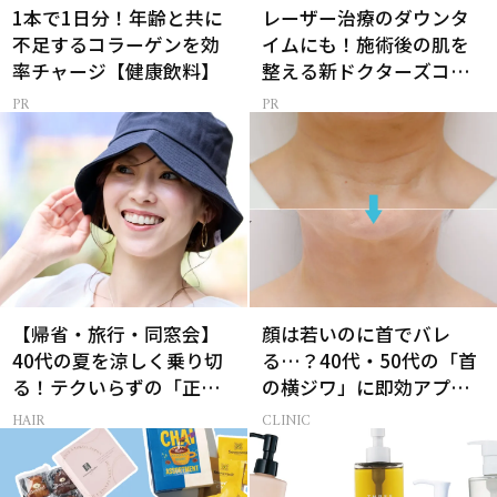
1本で1日分！年齢と共に
レーザー治療のダウンタ
不足するコラーゲンを効
イムにも！施術後の肌を
率チャージ【健康飲料】
整える新ドクターズコス
メ
【帰省・旅行・同窓会】
顔は若いのに首でバレ
40代の夏を涼しく乗り切
る…？40代・50代の「首
る！テクいらずの「正解
の横ジワ」に即効アプロ
ヘアアレンジ」3選
ーチする最新美容医療と
HAIR
CLINIC
は