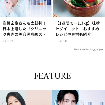
岩橋玄樹さんも太鼓判！
【1週間で－1.3kg】味噌
日本上陸した「クリニッ
汁ダイエット｜おすすめ
ク専売の美容医療級スキ
レシピや具材も紹介
ンケア」
SKINCARE
HEALTH
Recommended by
FEATURE