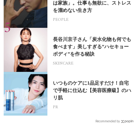
は家族」。仕事も無欲に、ストレス
を溜めない生き方
PEOPLE
長谷川京子さん「炭水化物も何でも
食べます」美しすぎる”ハセキョー
ボディ”を作る秘訣
SKINCARE
いつものケアに1品足すだけ！自宅
で手軽に仕込む【美容医療級】のハ
リ肌
PR
Recommended by