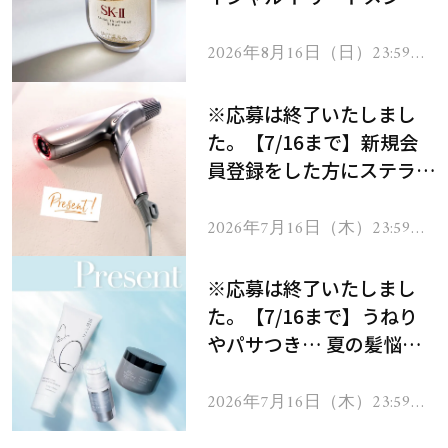
セラムをプレゼント！
2026年8月16日（日）23:59ま
で
※応募は終了いたしまし
た。【7/16まで】新規会
員登録をした方にステラボ
ーテのシャインリバース
ヘアドライヤー ジュエル
2026年7月16日（木）23:59ま
で
をプレゼント！
※応募は終了いたしまし
た。【7/16まで】うねり
やパサつき… 夏の髪悩み
を解消するヘアケアアイテ
ムを13名様にプレゼン
2026年7月16日（木）23:59ま
で
ト！