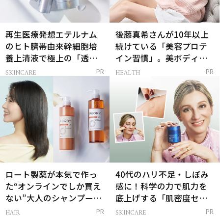
再生医療発想エテルナム
後藤真希さんが10年以上
のヒト臍帯由来幹細胞培
続けている「美容プロテ
養上清液で極上の「透明
イン習慣」。美ボディを
感ハリ肌」へ
支える朝ルーティンと
SKINCARE
HEALTH
PR
PR
は？
ロート製薬が本気で作っ
40代のハリ不足・しぼみ
た“オンラインでしか買え
感に！科学の力で肌力を
ない”大人のシャンプー＆
底上げする「肌密度セラ
トリートメントって？
ム」
HAIR
SKINCARE
PR
PR