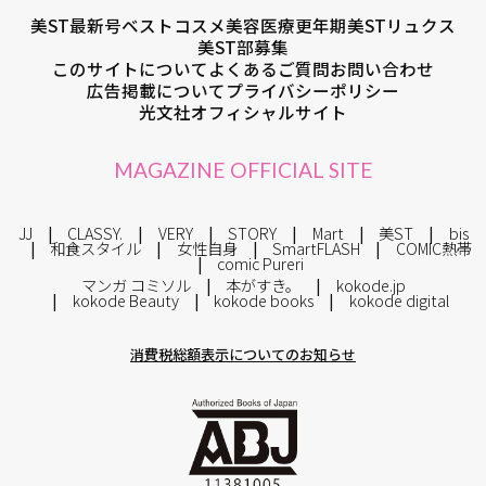
美ST最新号
ベストコスメ
美容医療
更年期
美STリュクス
美ST部募集
このサイトについて
よくあるご質問
お問い合わせ
広告掲載について
プライバシーポリシー
光文社オフィシャルサイト
MAGAZINE OFFICIAL SITE
JJ
CLASSY.
VERY
STORY
Mart
美ST
bis
和食スタイル
女性自身
SmartFLASH
COMIC熱帯
comic Pureri
マンガ コミソル
本がすき。
kokode.jp
kokode Beauty
kokode books
kokode digital
消費税総額表示についてのお知らせ