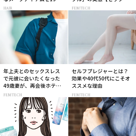
様にプレゼント！
レス AND THE CITY -女た
HAIR
FEMTECH
ちの告白-】
年上夫とのセックスレス
セルフプレジャーとは？
で元彼に会いたくなった
効果や40代50代にこそオ
49歳妻が、再会後ホテル
ススメな理由
に誘われて感じた幻滅
FEMTECH
FEMTECH