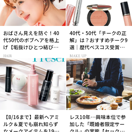
おばさん見えを防ぐ！40
40代・50代「チークの正
代50代のボブヘアを格上
解」は？おすすめチーク9
げ【垢抜けひとつ結び】
選｜歴代ベスコス受賞ま
のルール
とめ＆正しい使い方
HAIR
MAKE UP
【8/16まで】最新ヘアミ
レス10年…興味本位で参
ルク＆夏でも崩れ知らず
加した「既婚者限定サー
なメークアイテムを19名
クル」の実態【セックス