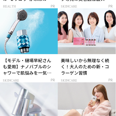
レイを連れてくる！
ンケア」
HEALTH
SKINCARE
PR
PR
【モデル・樋場早紀さん
美味しいから無理なく続
も愛用】ナノバブルのシ
く！大人のための新・コ
ャワーで肌悩みを一気に
ラーゲン習慣
解決
SKINCARE
SKINCARE
PR
PR