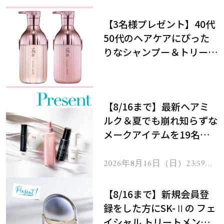
【3名様プレゼント】40代
50代のヘアケアにぴった
りなシャンプー＆トリート
メントで、うねり悩みに対
処！
【8/16まで】最新ヘアミ
ルク＆夏でも崩れ知らずな
メークアイテムを19名様
にプレゼント！
2026年8月16日（日）23:59ま
で
【8/16まで】新規会員登
録をした方にSK-Ⅱの フェ
イシャル トリートメント