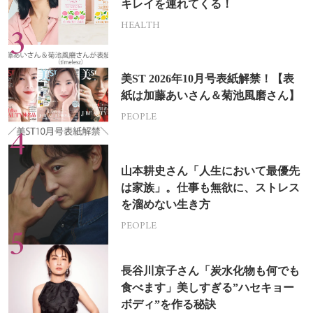
キレイを連れてくる！
HEALTH
美ST 2026年10月号表紙解禁！【表
紙は加藤あいさん＆菊池風磨さん】
PEOPLE
山本耕史さん「人生において最優先
は家族」。仕事も無欲に、ストレス
を溜めない生き方
PEOPLE
長谷川京子さん「炭水化物も何でも
食べます」美しすぎる”ハセキョー
ボディ”を作る秘訣