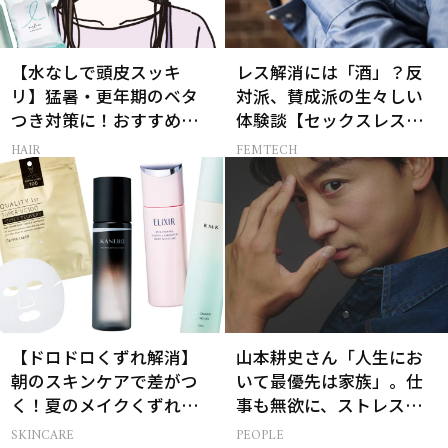
【水なしで頭皮スッキ
レス解消には「酒」？反
リ】猛暑・更年期のベタ
対派、賛成派の生々しい
つき対策に！おすすめ最
体験談【セックスレス
新ドライシャンプー4選
AND THE CITY -女たちの
HAIR
FEMTECH
告白-】
【ドロドロくずれ解消】
山本耕史さん「人生にお
朝のスキンケアで差がつ
いて最優先は家族」。仕
く！夏のメイクくずれ防
事も無欲に、ストレスを
止術
溜めない生き方
SKINCARE
PEOPLE