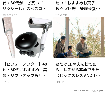
代・50代がリピ買い「エ
たい！おすすめお菓子・
リクシール」のベスコス
おやつ14選｜管理栄養士
受賞名品3選
監修
SKINCARE
HEALTH
【ビフォーアフター】40
妻だけEDの夫を捨てた
代・50代におすすめ！美
ら、レスから卒業できた
髪・リフトアップも叶う
【セックスレス AND THE
最新ヘアケア家電3選
CITY -女たちの告白-】
HAIR
FEMTECH
Recommended by