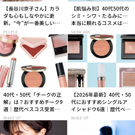
【長谷川京子さん】カラ
【肌悩み別】40代50代の
ダも心もしなやかに更
シミ・シワ・たるみに…
新。“今”が一番美しい
本当に頼れるコスメは？
［特別画像集］
ベスコス受賞スキンケア
PEOPLE
SKINCARE
21選
40代・50代「チークの正
【2026年最新】40代・50
解」は？おすすめチーク9
代におすすめシングルア
選｜歴代ベスコス受賞ま
イシャドウ6選｜歴代ベス
とめ＆正しい使い方
トコスメ受賞まとめ
MAKE UP
MAKE UP