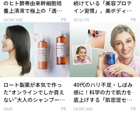
のヒト臍帯由来幹細胞培
続けている「美容プロテ
養上清液で極上の「透明
イン習慣」。美ボディを
感ハリ肌」へ
支える朝ルーティンと
SKINCARE
HEALTH
PR
PR
は？
ロート製薬が本気で作っ
40代のハリ不足・しぼみ
た“オンラインでしか買え
感に！科学の力で肌力を
ない”大人のシャンプー＆
底上げする「肌密度セラ
トリートメントって？
ム」
HAIR
SKINCARE
PR
PR