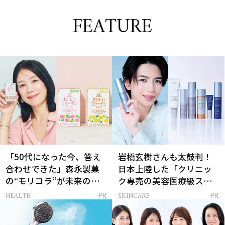
FEATURE
「50代になった今、答え
岩橋玄樹さんも太鼓判！
合わせできた」森永製菓
日本上陸した「クリニッ
の“モリコラ”が未来のキ
ク専売の美容医療級スキ
レイを連れてくる！
ンケア」
HEALTH
SKINCARE
PR
PR