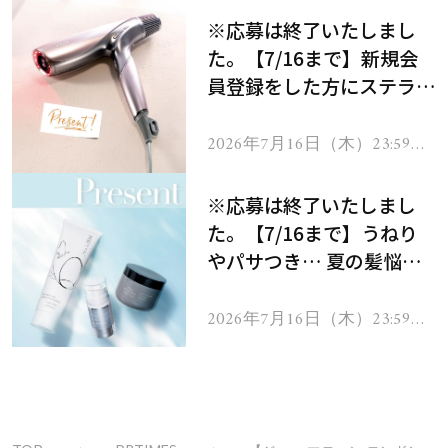
※応募は終了いたしまし
た。【7/16まで】新規会
員登録をした方にステラボ
ーテのシャインリバース
ヘアドライヤー ジュエル
2026年7月16日（木）23:59ま
で
をプレゼント！
※応募は終了いたしまし
た。【7/16まで】うねり
やパサつき… 夏の髪悩み
を解消するヘアケアアイテ
ムを13名様にプレゼン
2026年7月16日（木）23:59ま
で
ト！