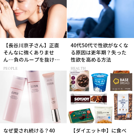
【長谷川京子さん】正直
40代50代で性欲がなくな
そんなに強くありませ
る原因は更年期？失った
ん…負のループを抜ける
性欲を高める方法
15分の習慣とは?
PEOPLE
HEALTH
なぜ愛され続ける？40
【ダイエット中】に食べ