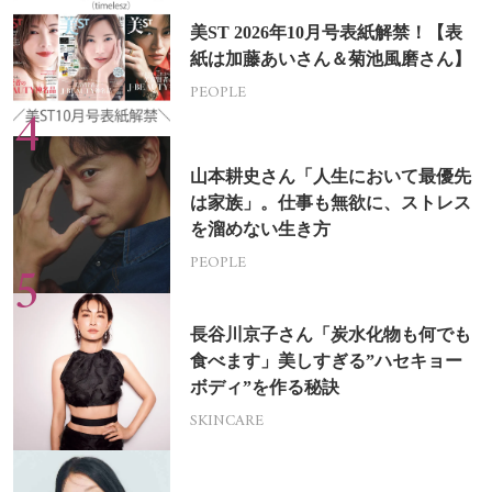
美ST 2026年10月号表紙解禁！【表
紙は加藤あいさん＆菊池風磨さん】
PEOPLE
山本耕史さん「人生において最優先
は家族」。仕事も無欲に、ストレス
を溜めない生き方
PEOPLE
長谷川京子さん「炭水化物も何でも
食べます」美しすぎる”ハセキョー
ボディ”を作る秘訣
SKINCARE