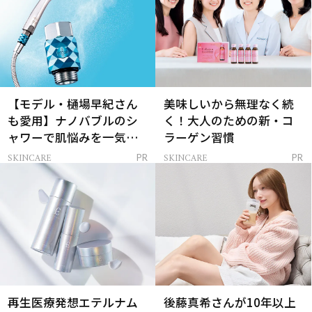
【モデル・樋場早紀さん
美味しいから無理なく続
も愛用】ナノバブルのシ
く！大人のための新・コ
ャワーで肌悩みを一気に
ラーゲン習慣
解決
SKINCARE
SKINCARE
PR
PR
再生医療発想エテルナム
後藤真希さんが10年以上