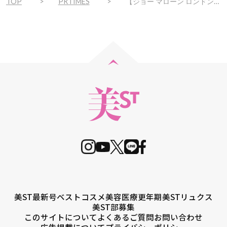
TOP
PRTIMES
【ジョー マローン ロンドン】香りの祭典「サロン ド パルファン 2024」にてクリスマス コレクション先行発売、イベント限定製品も
美ST最新号
ベストコスメ
美容医療
更年期
美STリュクス
美ST部募集
このサイトについて
よくあるご質問
お問い合わせ
広告掲載について
プライバシーポリシー