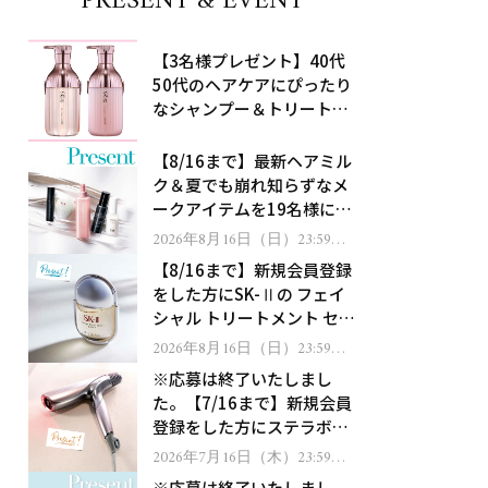
PRESENT & EVENT
【3名様プレゼント】40代
50代のヘアケアにぴったり
なシャンプー＆トリートメ
ントで、うねり悩みに対
処！
【8/16まで】最新ヘアミル
ク＆夏でも崩れ知らずなメ
ークアイテムを19名様にプ
レゼント！
2026年8月16日（日）23:59ま
で
【8/16まで】新規会員登録
をした方にSK-Ⅱの フェイ
シャル トリートメント セラ
ムをプレゼント！
2026年8月16日（日）23:59ま
で
※応募は終了いたしまし
た。【7/16まで】新規会員
登録をした方にステラボー
テのシャインリバース ヘア
2026年7月16日（木）23:59ま
で
ドライヤー ジュエルをプレ
※応募は終了いたしまし