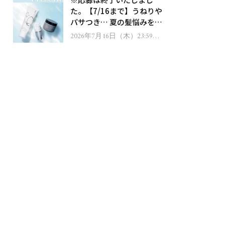
ゼント！
た。【7/16まで】うねりや
パサつき… 夏の髪悩みを解
消するヘアケアアイテムを
2026年7月16日（木）23:59ま
で
13名様にプレゼント！