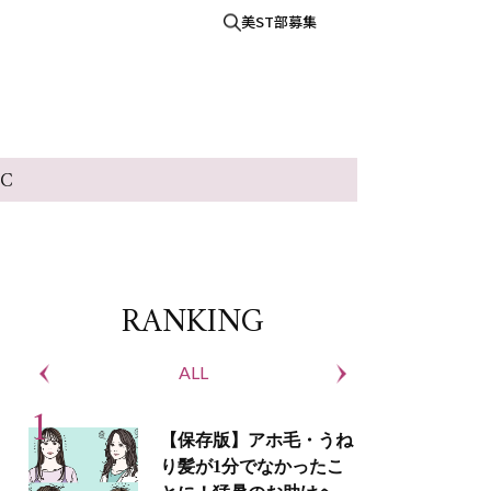
美ST部募集
IC
RANKING
ALL
S
【保存版】アホ毛・うね
り髪が1分でなかったこ