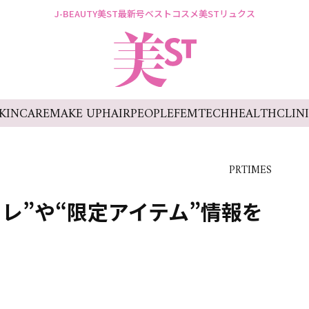
J-BEAUTY
美ST最新号
ベストコスメ
美STリュクス
KINCARE
MAKE UP
HAIR
PEOPLE
FEMTECH
HEALTH
CLIN
PRTIMES
フレ”や“限定アイテム”情報を