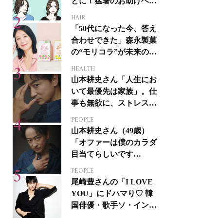
とに！猛暑のお助けヘア
アイテム16選
HAIR
「50代になった今、答え
合わせできた」森永製菓
の“モリコラ”が未来のキ
レイを連れてくる！
HEALTH
山本耕史さん「人生にお
いて最優先は家族」。仕
事も無欲に、ストレスを
溜めない生き方
PEOPLE
山本耕史さん（49歳）
「オファーは僕のカラダ
目当てらしいです
（笑）」全編英語ミュー
PEOPLE
ジカルへの挑戦
尾崎豊さんの「I LOVE
YOU」にドハマり♡ 韓
国俳優・歌手ソ・イング
クさんの音楽がすべての