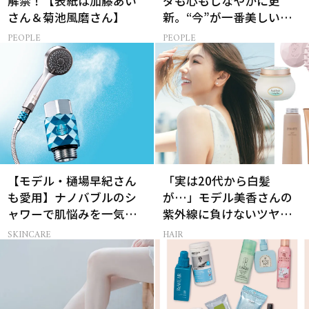
解禁！【表紙は加藤あい
ダも心もしなやかに更
さん＆菊池風磨さん】
新。“今”が一番美しい
［特別画像集］
PEOPLE
PEOPLE
【モデル・樋場早紀さん
「実は20代から白髪
も愛用】ナノバブルのシ
が…」モデル美香さんの
ャワーで肌悩みを一気に
紫外線に負けないツヤ美
解決
髪ケア
SKINCARE
HAIR