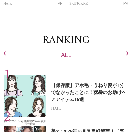
トリートメントって？
ム」
HAIR
SKINCARE
PR
PR
RANKING
ALL
【保存版】アホ毛・うねり髪が1分
でなかったことに！猛暑のお助けヘ
アアイテム16選
HAIR
美ST 2026年10月号表紙解禁！【表