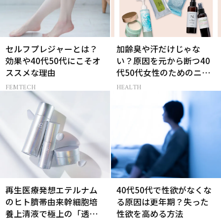
セルフプレジャーとは？
加齢臭や汗だけじゃな
効果や40代50代にこそオ
い？原因を元から断つ40
ススメな理由
代50代女性のためのニオ
イケア
FEMTECH
HEALTH
再生医療発想エテルナム
40代50代で性欲がなくな
のヒト臍帯由来幹細胞培
る原因は更年期？失った
養上清液で極上の「透明
性欲を高める方法