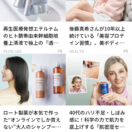
再生医療発想エテルナム
後藤真希さんが10年以上
のヒト臍帯由来幹細胞培
続けている「美容プロテ
養上清液で極上の「透明
イン習慣」。美ボディを
感ハリ肌」へ
支える朝ルーティンと
SKINCARE
HEALTH
PR
PR
は？
ロート製薬が本気で作っ
40代のハリ不足・しぼみ
た“オンラインでしか買え
感に！科学の力で肌力を
ない”大人のシャンプー＆
底上げする「肌密度セラ