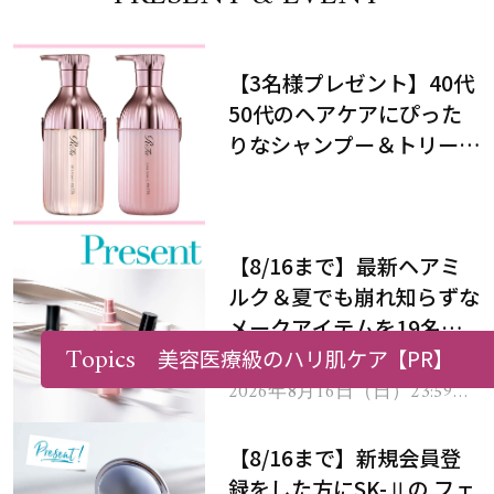
【3名様プレゼント】40代
50代のヘアケアにぴった
りなシャンプー＆トリート
メントで、うねり悩みに対
処！
【8/16まで】最新ヘアミ
ルク＆夏でも崩れ知らずな
メークアイテムを19名様
Topics
にプレゼント！
美容医療級のハリ肌ケア
【PR】
2026年8月16日（日）23:59ま
で
【8/16まで】新規会員登
録をした方にSK-Ⅱの フェ