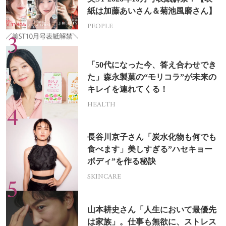
紙は加藤あいさん＆菊池風磨さん】
PEOPLE
「50代になった今、答え合わせでき
た」森永製菓の“モリコラ”が未来の
キレイを連れてくる！
HEALTH
長谷川京子さん「炭水化物も何でも
食べます」美しすぎる”ハセキョー
ボディ”を作る秘訣
SKINCARE
山本耕史さん「人生において最優先
は家族」。仕事も無欲に、ストレス