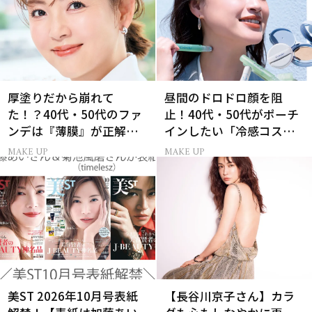
厚塗りだから崩れて
昼間のドロドロ顔を阻
た！？40代・50代のファ
止！40代・50代がポーチ
ンデは『薄膜』が正解で
インしたい「冷感コス
した
メ」5選
MAKE UP
MAKE UP
美ST 2026年10月号表紙
【長谷川京子さん】カラ