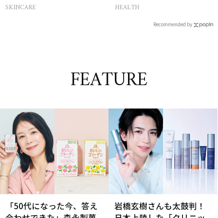
感ハリ肌」へ
SKINCARE
HEALTH
Recommended by
FEATURE
「50代になった今、答え
岩橋玄樹さんも太鼓判！
合わせできた」森永製菓
日本上陸した「クリニッ