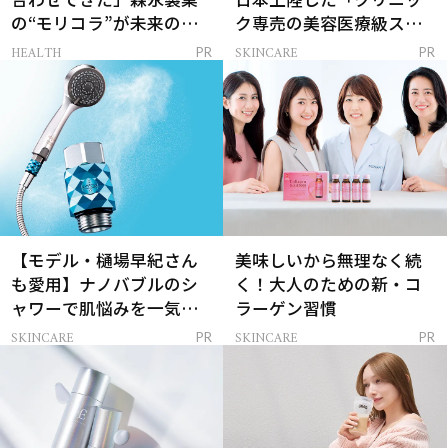
の“モリコラ”が未来のキ
ク専売の美容医療級スキ
レイを連れてくる！
ンケア」
HEALTH
SKINCARE
PR
PR
【モデル・樋場早紀さん
美味しいから無理なく続
も愛用】ナノバブルのシ
く！大人のための新・コ
ャワーで肌悩みを一気に
ラーゲン習慣
解決
SKINCARE
SKINCARE
PR
PR