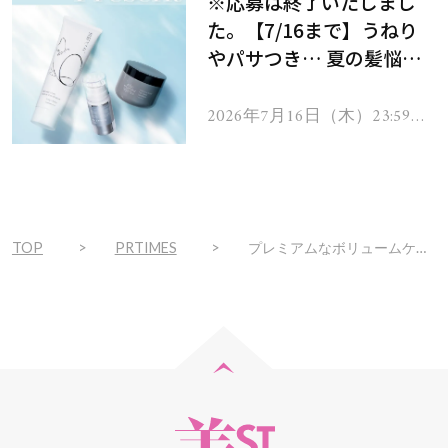
※応募は終了いたしまし
た。【7/16まで】うねり
やパサつき… 夏の髪悩み
を解消するヘアケアアイテ
ムを13名様にプレゼン
2026年7月16日（木）23:59ま
で
ト！
TOP
PRTIMES
プレミアムなボリュームケアで最高な自分に『サクセスバイタルチャージ薬用育毛剤プレミアムボリュームケア』コスモス薬品／Amazon.co.jp限定で新発売