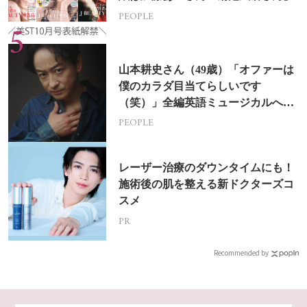
PEOPLE
山本耕史さん（49歳）「オファーは
僕のカラダ目当てらしいです
（笑）」全編英語ミュージカルへの
挑戦
PEOPLE
レーザー治療のダウンタイムにも！
施術後の肌を整える新ドクターズコ
スメ
PR
Recommended by