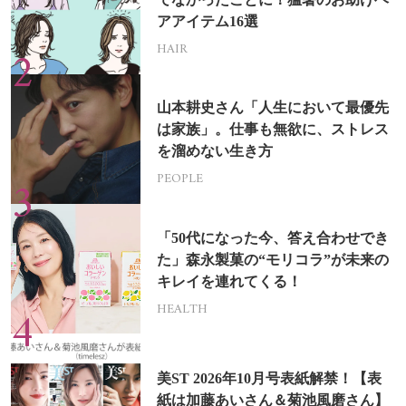
アアイテム16選
HAIR
山本耕史さん「人生において最優先
は家族」。仕事も無欲に、ストレス
を溜めない生き方
PEOPLE
「50代になった今、答え合わせでき
た」森永製菓の“モリコラ”が未来の
キレイを連れてくる！
HEALTH
美ST 2026年10月号表紙解禁！【表
紙は加藤あいさん＆菊池風磨さん】