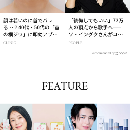
顔は若いのに首でバレ
「後悔してもいい」72万
る…？40代・50代の「首
人の頂点から歌手へ——
の横ジワ」に即効アプロ
ソ・イングクさんがコツ
ーチする最新美容医療と
コツ頑張れる原動力とは
CLINIC
PEOPLE
は
Recommended by
FEATURE