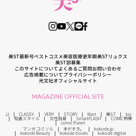
美ST最新号
ベストコスメ
美容医療
更年期
美STリュクス
美ST部募集
このサイトについて
よくあるご質問
お問い合わせ
広告掲載について
プライバシーポリシー
光文社オフィシャルサイト
MAGAZINE OFFICIAL SITE
JJ
CLASSY.
VERY
STORY
Mart
美ST
bis
和食スタイル
女性自身
SmartFLASH
COMIC熱帯
comic Pureri
マンガ コミソル
本がすき。
kokode.jp
kokode Beauty
kokode books
kokode digital