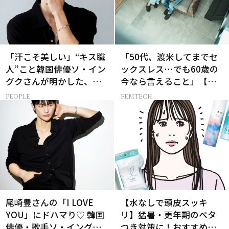
「汗こそ美しい」“キス職
「50代、渡米してまでセ
人”こと韓国俳優ソ・イン
ックスレス…でも60歳の
グクさんが明かした、惹
今なら言えること」【セ
かれる人の条件とは
ックスレス AND THE
PEOPLE
FEMTECH
CITY -女たちの告白-】
尾崎豊さんの「I LOVE
【水なしで頭皮スッキ
YOU」にドハマり♡ 韓国
リ】猛暑・更年期のベタ
俳優・歌手ソ・イングク
つき対策に！おすすめ最