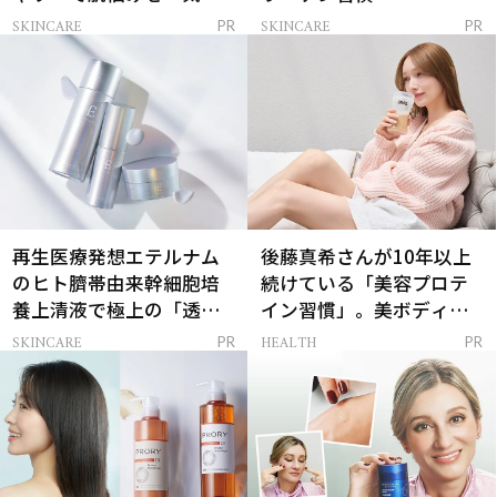
解決
SKINCARE
SKINCARE
PR
PR
再生医療発想エテルナム
後藤真希さんが10年以上
のヒト臍帯由来幹細胞培
続けている「美容プロテ
養上清液で極上の「透明
イン習慣」。美ボディを
感ハリ肌」へ
支える朝ルーティンと
SKINCARE
HEALTH
PR
PR
は？