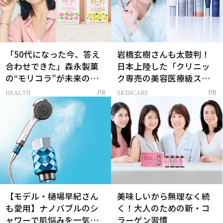
「50代になった今、答え
岩橋玄樹さんも太鼓判！
合わせできた」森永製菓
日本上陸した「クリニッ
の“モリコラ”が未来のキ
ク専売の美容医療級スキ
レイを連れてくる！
ンケア」
HEALTH
SKINCARE
PR
PR
【モデル・樋場早紀さん
美味しいから無理なく続
も愛用】ナノバブルのシ
く！大人のための新・コ
ャワーで肌悩みを一気に
ラーゲン習慣