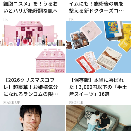
細胞コスメ」を！うるお
イムにも！施術後の肌を
いとハリが絶好調な肌へ
整える新ドクターズコス
メ
【2026クリスマスコフ
【保存版】本当に喜ばれ
レ】超豪華！お姫様気分
た！3,000円以下の「手土
になれるランコムの限定
産スイーツ」16選
コスメキット
MAKE UP
PEOPLE