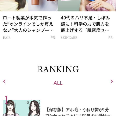
ロート製薬が本気で作っ
40代のハリ不足・しぼみ
た“オンラインでしか買え
感に！科学の力で肌力を
ない”大人のシャンプー＆
底上げする「肌密度セラ
トリートメントって？
ム」
HAIR
SKINCARE
PR
PR
RANKING
ALL
【保存版】アホ毛・うねり髪が1分
でなかったことに！猛暑のお助けヘ