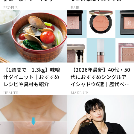
さんの音楽がすべての人
新ドライシャンプー4選
PEOPLE
HAIR
生って？
【1週間で－1.3kg】味噌
【2026年最新】40代・50
汁ダイエット｜おすすめ
代におすすめシングルア
レシピや具材も紹介
イシャドウ6選｜歴代ベス
トコスメ受賞まとめ
HEALTH
MAKE UP