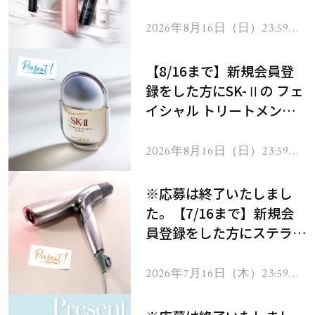
にプレゼント！
2026年8月16日（日）23:59ま
で
【8/16まで】新規会員登
録をした方にSK-Ⅱの フェ
イシャル トリートメント
セラムをプレゼント！
2026年8月16日（日）23:59ま
で
※応募は終了いたしまし
た。【7/16まで】新規会
員登録をした方にステラボ
ーテのシャインリバース
ヘアドライヤー ジュエル
2026年7月16日（木）23:59ま
で
をプレゼント！