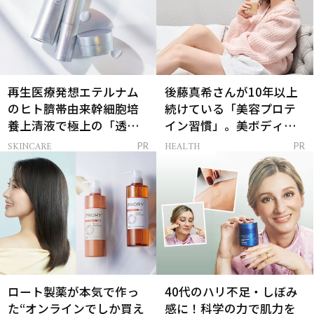
再生医療発想エテルナム
後藤真希さんが10年以上
のヒト臍帯由来幹細胞培
続けている「美容プロテ
養上清液で極上の「透明
イン習慣」。美ボディを
感ハリ肌」へ
支える朝ルーティンと
SKINCARE
HEALTH
PR
PR
は？
ロート製薬が本気で作っ
40代のハリ不足・しぼみ
た“オンラインでしか買え
感に！科学の力で肌力を