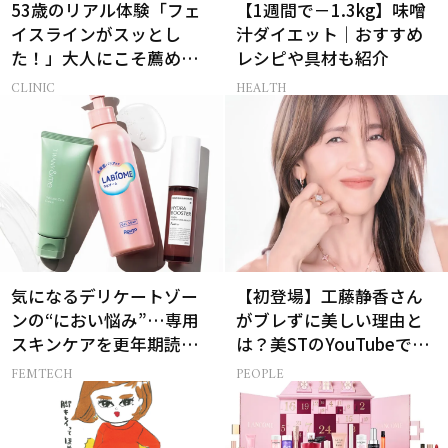
53歳のリアル体験「フェ
【1週間で－1.3kg】味噌
イスラインがスッとし
汁ダイエット｜おすすめ
た！」大人にこそ薦めた
レシピや具材も紹介
い脂肪溶解注射とは
CLINIC
HEALTH
気になるデリケートゾー
【初登場】工藤静香さん
ンの“におい悩み”…専用
がブレずに美しい理由と
スキンケアを更年期読者
は？美STのYouTubeでは
が本気でお試し！
ALL私物の「ポーチの中
FEMTECH
PEOPLE
身」も大公開！