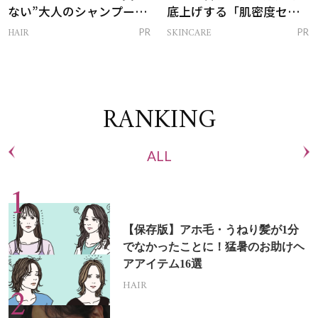
ない”大人のシャンプー＆
底上げする「肌密度セラ
トリートメントって？
ム」
HAIR
SKINCARE
PR
PR
RANKING
ALL
【保存版】アホ毛・うねり髪が1分
でなかったことに！猛暑のお助けヘ
アアイテム16選
HAIR