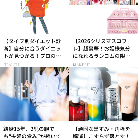
【タイプ別ダイエット診
【2026クリスマスコフ
断】自分に合うダイエッ
レ】超豪華！お姫様気分
トが見つかる！プロの教
になれるランコムの限定
える体質別ダイエット方
コスメキット
HEALTH
MAKE UP
法
結婚15年、2児の親で
【頑固な黒ずみ・角栓を
も“夫婦の営み”が続いて
解消】こすらず落とす！