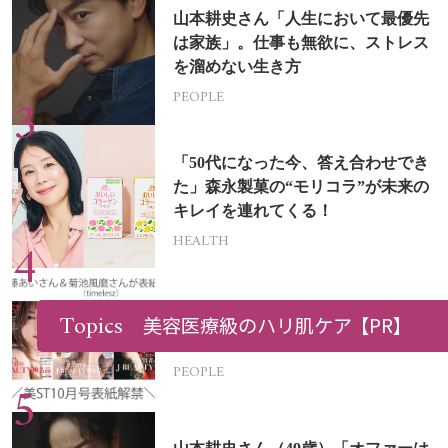
山本耕史さん「人生において最優先
は家族」。仕事も無欲に、ストレス
を溜めない生き方
PEOPLE
「50代になった今、答え合わせでき
た」森永製菓の“モリコラ”が未来の
キレイを連れてくる！
HEALTH
Topics
美ST 2026年10月号表紙解禁！【表
美容医療級のハリ肌ケア
【PR】
紙は加藤あいさん＆菊池風磨さん】
PEOPLE