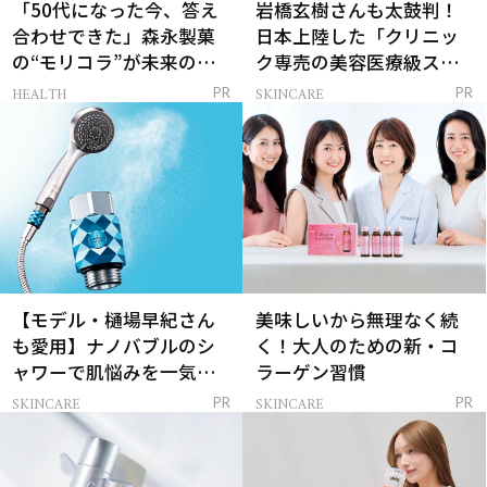
「50代になった今、答え
岩橋玄樹さんも太鼓判！
合わせできた」森永製菓
日本上陸した「クリニッ
の“モリコラ”が未来のキ
ク専売の美容医療級スキ
レイを連れてくる！
ンケア」
HEALTH
SKINCARE
PR
PR
【モデル・樋場早紀さん
美味しいから無理なく続
も愛用】ナノバブルのシ
く！大人のための新・コ
ャワーで肌悩みを一気に
ラーゲン習慣
解決
SKINCARE
SKINCARE
PR
PR