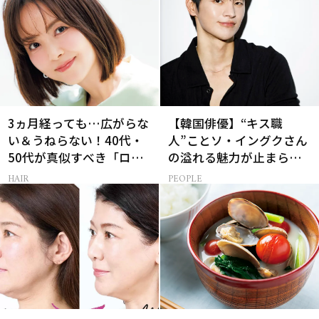
3ヵ月経っても…広がらな
【韓国俳優】“キス職
い＆うねらない！40代・
人”ことソ・イングクさん
50代が真似すべき「ロー
の溢れる魅力が止まらな
レイヤーボブ」
い【特別画像集】
HAIR
PEOPLE