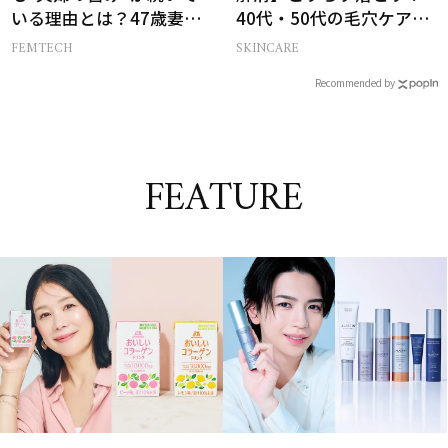
いる理由とは？47歳妻が
40代・50代の毛穴ケア4
実践する【レスにならな
選
FEMTECH
SKINCARE
いコツ】
Recommended by
FEATURE