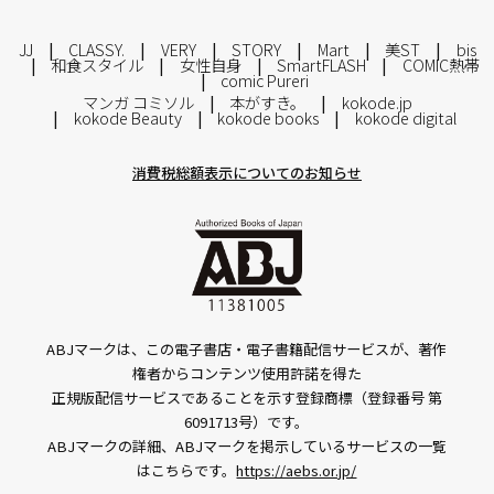
JJ
CLASSY.
VERY
STORY
Mart
美ST
bis
和食スタイル
女性自身
SmartFLASH
COMIC熱帯
comic Pureri
マンガ コミソル
本がすき。
kokode.jp
kokode Beauty
kokode books
kokode digital
消費税総額表示についてのお知らせ
ABJマークは、この電子書店・電子書籍配信サービスが、著作
権者からコンテンツ使用許諾を得た
正規版配信サービスであることを示す登録商標（登録番号 第
6091713号）です。
ABJマークの詳細、ABJマークを掲示しているサービスの一覧
はこちらです。
https://aebs.or.jp/