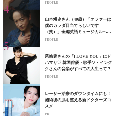
PEOPLE
山本耕史さん（49歳）「オファーは
僕のカラダ目当てらしいです
（笑）」全編英語ミュージカルへの
挑戦
PEOPLE
尾崎豊さんの「I LOVE YOU」にド
ハマり♡ 韓国俳優・歌手ソ・イング
クさんの音楽がすべての人生って？
PEOPLE
レーザー治療のダウンタイムにも！
施術後の肌を整える新ドクターズコ
スメ
PR