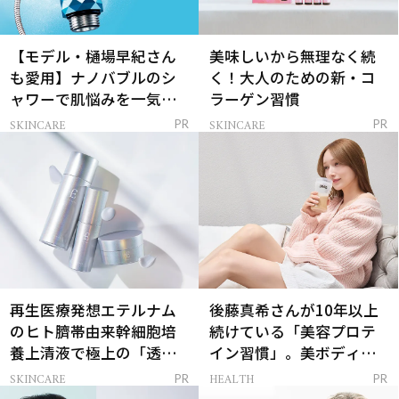
【モデル・樋場早紀さん
美味しいから無理なく続
も愛用】ナノバブルのシ
く！大人のための新・コ
ャワーで肌悩みを一気に
ラーゲン習慣
解決
SKINCARE
SKINCARE
PR
PR
再生医療発想エテルナム
後藤真希さんが10年以上
のヒト臍帯由来幹細胞培
続けている「美容プロテ
養上清液で極上の「透明
イン習慣」。美ボディを
感ハリ肌」へ
支える朝ルーティンと
SKINCARE
HEALTH
PR
PR
は？