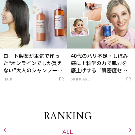
ロート製薬が本気で作っ
40代のハリ不足・しぼみ
た“オンラインでしか買え
感に！科学の力で肌力を
ない”大人のシャンプー＆
底上げする「肌密度セラ
トリートメントって？
ム」
HAIR
SKINCARE
PR
PR
RANKING
ALL