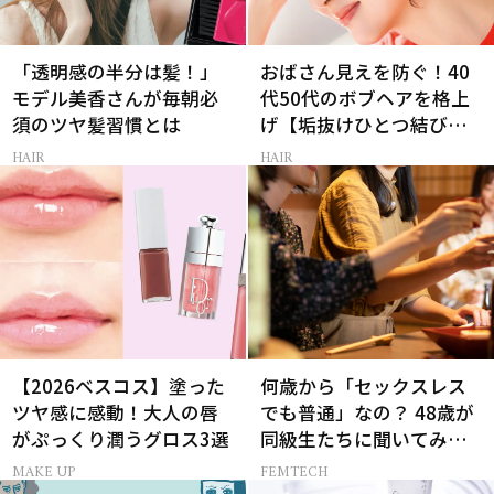
「透明感の半分は髪！」
おばさん見えを防ぐ！40
モデル美香さんが毎朝必
代50代のボブヘアを格上
須のツヤ髪習慣とは
げ【垢抜けひとつ結び】
のルール
HAIR
HAIR
【2026ベスコス】塗った
何歳から「セックスレス
ツヤ感に感動！大人の唇
でも普通」なの？ 48歳が
がぷっくり潤うグロス3選
同級生たちに聞いてみた
ら…
MAKE UP
FEMTECH