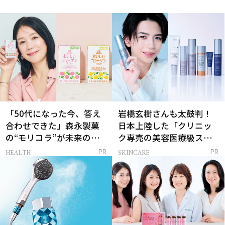
「50代になった今、答え
岩橋玄樹さんも太鼓判！
合わせできた」森永製菓
日本上陸した「クリニッ
の“モリコラ”が未来のキ
ク専売の美容医療級スキ
レイを連れてくる！
ンケア」
HEALTH
SKINCARE
PR
PR