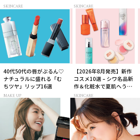
別まとめ
ンス＆ハンドクリーム
SKINCARE
SKINCARE
40代50代の唇がぷるん♡
【2026年8月発売】新作
ナチュラルに盛れる「む
コスメ10選 – シワ名品新
ちツヤ」リップ16選
作＆化粧水で夏肌へうる
おいチャージ
MAKE UP
SKINCARE