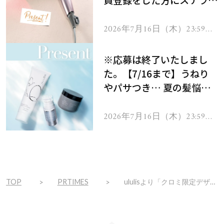
員登録をした方にステラボ
ーテのシャインリバース
ヘアドライヤー ジュエル
2026年7月16日（木）23:59ま
で
をプレゼント！
※応募は終了いたしまし
た。【7/16まで】うねり
やパサつき… 夏の髪悩み
を解消するヘアケアアイテ
ムを13名様にプレゼン
2026年7月16日（木）23:59ま
で
ト！
TOP
PRTIMES
ululisより「クロミ限定デザイン」が2024年10月28日（月）から数量限定で発売！