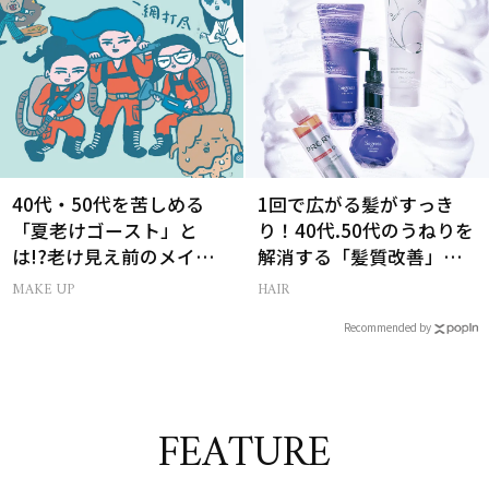
40代・50代を苦しめる
1回で広がる髪がすっき
「夏老けゴースト」と
り！40代.50代のうねりを
は!?老け見え前のメイク
解消する「髪質改善」シ
くずれ＆くすみ対策
ャントリ8選
MAKE UP
HAIR
Recommended by
FEATURE