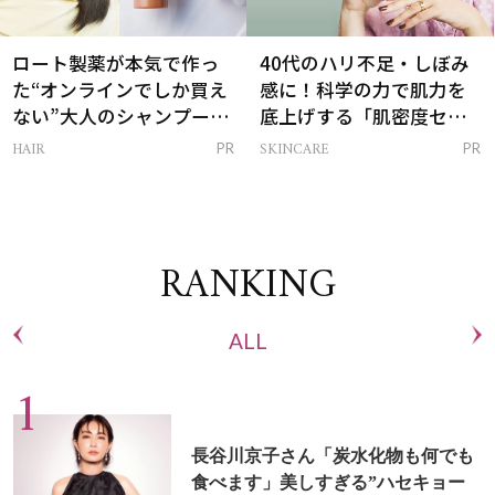
ロート製薬が本気で作っ
40代のハリ不足・しぼみ
た“オンラインでしか買え
感に！科学の力で肌力を
ない”大人のシャンプー＆
底上げする「肌密度セラ
トリートメントって？
ム」
HAIR
SKINCARE
PR
PR
RANKING
ALL
長谷川京子さん「炭水化物も何でも
食べます」美しすぎる”ハセキョー