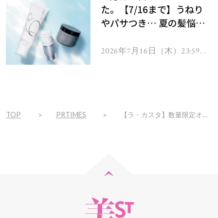
た。【7/16まで】うねり
やパサつき… 夏の髪悩み
を解消するヘアケアアイテ
ムを13名様にプレゼン
2026年7月16日（木）23:59ま
で
ト！
TOP
PRTIMES
【ラ・カスタ】数量限定オーガニック ブレンドオイル2種を新たに発売！