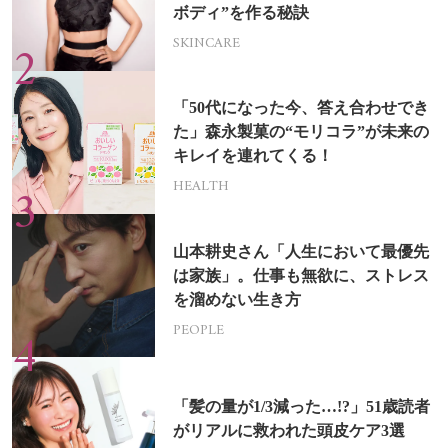
ボディ”を作る秘訣
SKINCARE
「50代になった今、答え合わせでき
た」森永製菓の“モリコラ”が未来の
キレイを連れてくる！
HEALTH
山本耕史さん「人生において最優先
は家族」。仕事も無欲に、ストレス
を溜めない生き方
PEOPLE
「髪の量が1/3減った…!?」51歳読者
がリアルに救われた頭皮ケア3選