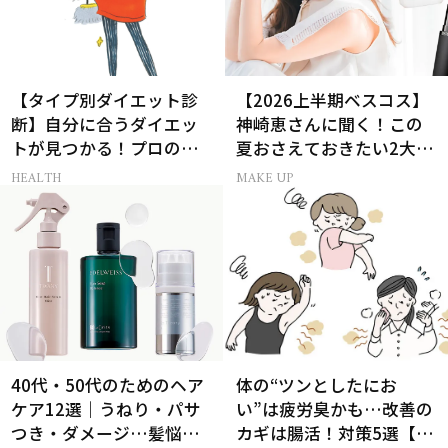
【タイプ別ダイエット診
【2026上半期ベスコス】
断】自分に合うダイエッ
神崎恵さんに聞く！この
トが見つかる！プロの教
夏おさえておきたい2大メ
える体質別ダイエット方
イクトレンド
HEALTH
MAKE UP
法
40代・50代のためのヘア
体の“ツンとしたにお
ケア12選｜うねり・パサ
い”は疲労臭かも…改善の
つき・ダメージ…髪悩み
カギは腸活！対策5選【医