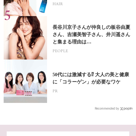
HAIR
長谷川京子さんが仲良しの板谷由夏
さん、吉瀬美智子さん、井川遥さん
と集まる理由は…
PEOPLE
50代には激減する⁉ 大人の美と健康
に「コラーゲン」が必要なワケ
PR
Recommended by