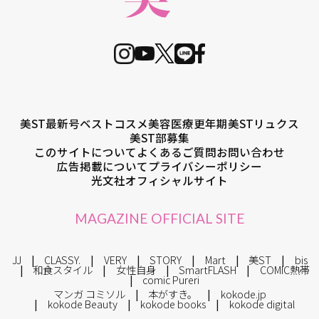
美ST最新号
ベストコスメ
美容医療
更年期
美STリュクス
美ST部募集
このサイトについて
よくあるご質問
お問い合わせ
広告掲載について
プライバシーポリシー
光文社オフィシャルサイト
MAGAZINE OFFICIAL SITE
JJ
CLASSY.
VERY
STORY
Mart
美ST
bis
和食スタイル
女性自身
SmartFLASH
COMIC熱帯
comic Pureri
マンガ コミソル
本がすき。
kokode.jp
kokode Beauty
kokode books
kokode digital