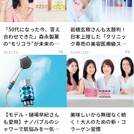
「50代になった今、答え
岩橋玄樹さんも太鼓判！
合わせできた」森永製菓
日本上陸した「クリニッ
の“モリコラ”が未来のキ
ク専売の美容医療級スキ
レイを連れてくる！
ンケア」
HEALTH
SKINCARE
PR
PR
【モデル・樋場早紀さん
美味しいから無理なく続
も愛用】ナノバブルのシ
く！大人のための新・コ
ャワーで肌悩みを一気に
ラーゲン習慣