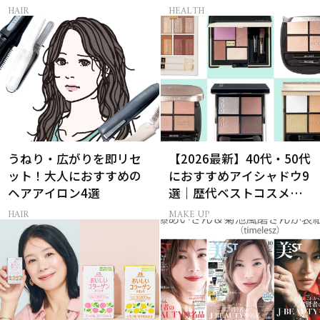
から選ぶベスコス受賞コ
師監修】
HAIR
HEALTH
スメ
うねり・広がりを即リセ
【2026最新】40代・50代
ット！大人におすすめの
におすすめアイシャドウ9
ヘアアイロン4選
選｜歴代ベストコスメ受
賞まとめ
HAIR
MAKE UP