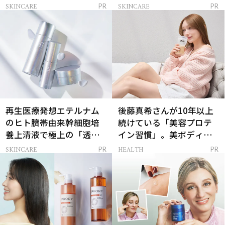
解決
SKINCARE
SKINCARE
PR
PR
再生医療発想エテルナム
後藤真希さんが10年以上
のヒト臍帯由来幹細胞培
続けている「美容プロテ
養上清液で極上の「透明
イン習慣」。美ボディを
感ハリ肌」へ
支える朝ルーティンと
SKINCARE
HEALTH
PR
PR
は？