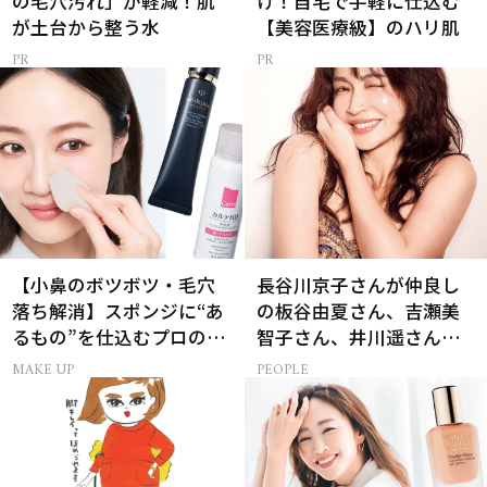
の毛穴汚れ」が軽減！肌
け！自宅で手軽に仕込む
が土台から整う水
【美容医療級】のハリ肌
【小鼻のボツボツ・毛穴
長谷川京子さんが仲良し
落ち解消】スポンジに“あ
の板谷由夏さん、吉瀬美
るもの”を仕込むプロの超
智子さん、井川遥さんと
簡単メイクテク
集まる理由は…
MAKE UP
PEOPLE