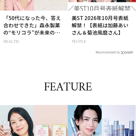
「50代になった今、答え
美ST 2026年10月号表紙
合わせできた」森永製菓
解禁！【表紙は加藤あい
の“モリコラ”が未来のキ
さん＆菊池風磨さん】
レイを連れてくる！
HEALTH
PEOPLE
Recommended by
FEATURE