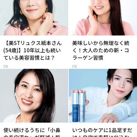
【美STリュクス紙本さん
美味しいから無理なく続
(54歳)】10年以上も続い
く！大人のための新・コ
ている美容習慣とは？
ラーゲン習慣
使い続けるうちに「小鼻
いつものケアに1品足すだ