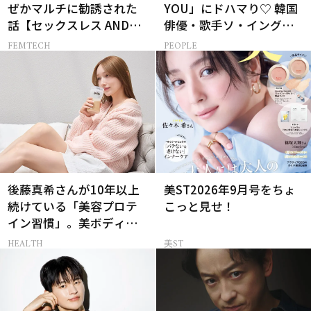
ぜかマルチに勧誘された
YOU」にドハマり♡ 韓国
話【セックスレス AND
俳優・歌手ソ・イングク
THE CITY -女たちの告
さんの音楽がすべての人
FEMTECH
PEOPLE
白-】
生って？
後藤真希さんが10年以上
美ST2026年9月号をちょ
続けている「美容プロテ
こっと見せ！
イン習慣」。美ボディを
支える朝ルーティンと
HEALTH
美ST
は？