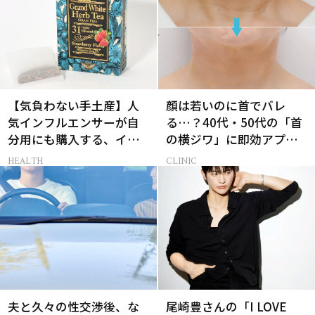
【気負わない手土産】人
顔は若いのに首でバレ
気インフルエンサーが自
る…？40代・50代の「首
分用にも購入する、イチ
の横ジワ」に即効アプロ
押しギフト3選
ーチする最新美容医療と
HEALTH
CLINIC
は
夫と久々の性交渉後、な
尾崎豊さんの「I LOVE