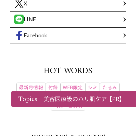
X
LINE
Facebook
HOT WORDS
最新号情報
付録
WEB限定
シミ
たるみ
Topics
美容医療
ダイエット
更年期
インタビュー
美容医療級のハリ肌ケア
【PR】
ベストコスメ