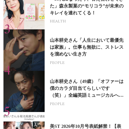
た」森永製菓の“モリコラ”が未来の
キレイを連れてくる！
HEALTH
山本耕史さん「人生において最優先
は家族」。仕事も無欲に、ストレス
を溜めない生き方
PEOPLE
山本耕史さん（49歳）「オファーは
僕のカラダ目当てらしいです
（笑）」全編英語ミュージカルへの
挑戦
PEOPLE
美ST 2026年10月号表紙解禁！【表