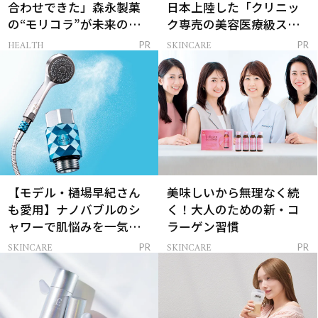
合わせできた」森永製菓
日本上陸した「クリニッ
の“モリコラ”が未来のキ
ク専売の美容医療級スキ
レイを連れてくる！
ンケア」
HEALTH
SKINCARE
PR
PR
【モデル・樋場早紀さん
美味しいから無理なく続
も愛用】ナノバブルのシ
く！大人のための新・コ
ャワーで肌悩みを一気に
ラーゲン習慣
解決
SKINCARE
SKINCARE
PR
PR