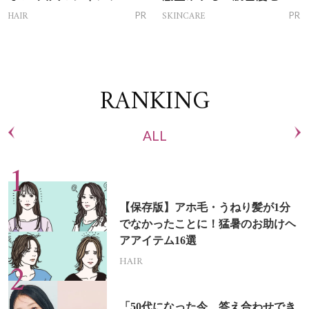
トリートメントって？
ム」
HAIR
SKINCARE
PR
PR
RANKING
ALL
【保存版】アホ毛・うねり髪が1分
でなかったことに！猛暑のお助けヘ
アアイテム16選
HAIR
「50代になった今、答え合わせでき