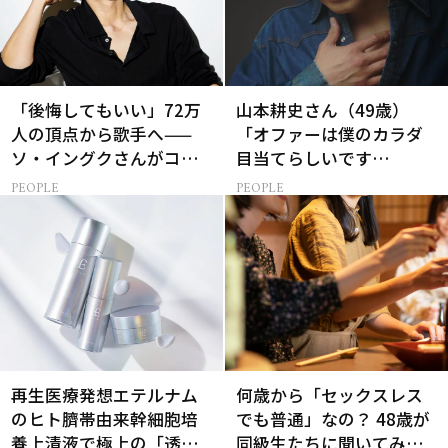
「後悔してもいい」72万
山本耕史さん（49歳）
人の頂点から歌手へ——
「オファーは僕のカラダ
ソ・イングクさんがコツ
目当てらしいです
コツ頑張れる原動力とは
（笑）」全編英語ミュー
PEOPLE
PEOPLE
ジカルへの挑戦
再生医療発想エテルナム
何歳から「セックスレス
のヒト臍帯由来幹細胞培
でも普通」なの？ 48歳が
養上清液で極上の「透明
同級生たちに聞いてみた