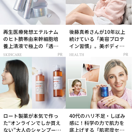
再生医療発想エテルナム
後藤真希さんが10年以上
のヒト臍帯由来幹細胞培
続けている「美容プロテ
養上清液で極上の「透明
イン習慣」。美ボディを
感ハリ肌」へ
支える朝ルーティンと
SKINCARE
HEALTH
PR
PR
は？
ロート製薬が本気で作っ
40代のハリ不足・しぼみ
た“オンラインでしか買え
感に！科学の力で肌力を
ない”大人のシャンプー＆
底上げする「肌密度セラ