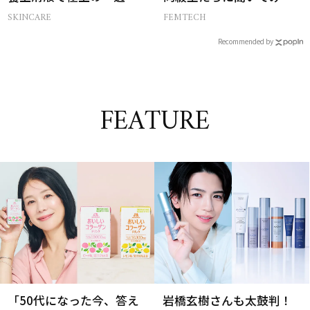
感ハリ肌」へ
ら…
SKINCARE
FEMTECH
Recommended by
FEATURE
「50代になった今、答え
岩橋玄樹さんも太鼓判！