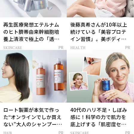
再生医療発想エテルナム
後藤真希さんが10年以上
のヒト臍帯由来幹細胞培
続けている「美容プロテ
養上清液で極上の「透明
イン習慣」。美ボディを
感ハリ肌」へ
支える朝ルーティンと
SKINCARE
HEALTH
PR
PR
は？
ロート製薬が本気で作っ
40代のハリ不足・しぼみ
た“オンラインでしか買え
感に！科学の力で肌力を
ない”大人のシャンプー＆
底上げする「肌密度セラ
トリートメントって？
ム」
HAIR
SKINCARE
PR
PR