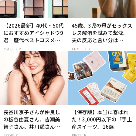
【2026最新】40代・50代
45歳、3児の母がセックス
におすすめアイシャドウ9
レス解消を試みて撃沈。
選｜歴代ベストコスメ受
夫の反応と言い分は…
賞まとめ
MAKE UP
FEMTECH
長谷川京子さんが仲良し
【保存版】本当に喜ばれ
の板谷由夏さん、吉瀬美
た！3,000円以下の「手土
智子さん、井川遥さんと
産スイーツ」16選
集まる理由は…
PEOPLE
PEOPLE