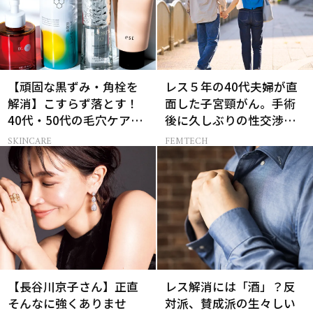
【頑固な黒ずみ・角栓を
レス５年の40代夫婦が直
解消】こすらず落とす！
面した子宮頸がん。手術
40代・50代の毛穴ケア4
後に久しぶりの性交渉を
選
試しみたら…
SKINCARE
FEMTECH
【長谷川京子さん】正直
レス解消には「酒」？反
そんなに強くありませ
対派、賛成派の生々しい