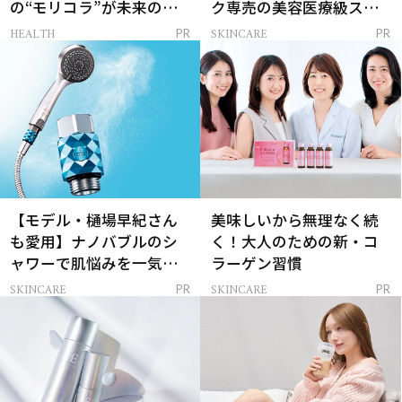
の“モリコラ”が未来のキ
ク専売の美容医療級スキ
レイを連れてくる！
ンケア」
HEALTH
SKINCARE
PR
PR
【モデル・樋場早紀さん
美味しいから無理なく続
も愛用】ナノバブルのシ
く！大人のための新・コ
ャワーで肌悩みを一気に
ラーゲン習慣
解決
SKINCARE
SKINCARE
PR
PR