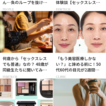
ん…負のループを抜ける
体験談【セックスレス
15分の習慣とは?
AND THE CITY -女たちの
PEOPLE
FEMTECH
告白-】
何歳から「セックスレス
「もう美容医療しかな
でも普通」なの？ 48歳が
い？」と諦める前に！50
同級生たちに聞いてみた
代60代の目元が2週間で変
ら…
化した神レチノール
FEMTECH
CLINIC