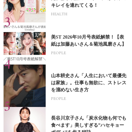
キレイを連れてくる！
HEALTH
美ST 2026年10月号表紙解禁！【表
紙は加藤あいさん＆菊池風磨さん】
PEOPLE
山本耕史さん「人生において最優先
は家族」。仕事も無欲に、ストレス
を溜めない生き方
PEOPLE
長谷川京子さん「炭水化物も何でも
食べます」美しすぎる”ハセキョー