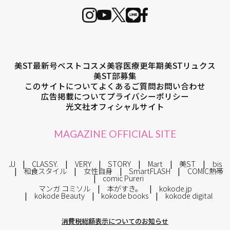
美ST最新号
ベストコスメ
美容医療
更年期
美STリュクス
美ST部募集
このサイトについて
よくあるご質問
お問い合わせ
広告掲載について
プライバシーポリシー
光文社オフィシャルサイト
MAGAZINE OFFICIAL SITE
JJ
CLASSY.
VERY
STORY
Mart
美ST
bis
和食スタイル
女性自身
SmartFLASH
COMIC熱帯
comic Pureri
マンガ コミソル
本がすき。
kokode.jp
kokode Beauty
kokode books
kokode digital
消費税総額表示についてのお知らせ