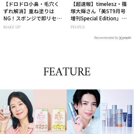
【ドロドロ小鼻・毛穴く
【超速報】timelesz・篠
ずれ解消】重ね塗りは
塚大輝さん「美ST9月号
NG！スポンジで即リセッ
増刊Special Edition」誌
トするプロ技
面カットを先行公開！
MAKE UP
PEOPLE
Recommended by
FEATURE