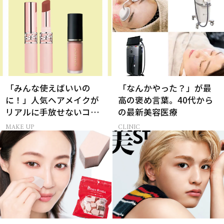
「みんな使えばいいの
「なんかやった？」が最
に！」人気ヘアメイクが
高の褒め言葉。40代から
リアルに手放せないコス
の最新美容医療
メ
MAKE UP
CLINIC