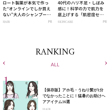
ロート製薬が本気で作っ
40代のハリ不足・しぼみ
た“オンラインでしか買え
感に！科学の力で肌力を
ない”大人のシャンプー＆
底上げする「肌密度セラ
トリートメントって？
ム」
HAIR
SKINCARE
PR
PR
RANKING
ALL
【保存版】アホ毛・うねり髪が1分
でなかったことに！猛暑のお助けヘ
アアイテム16選
HAIR