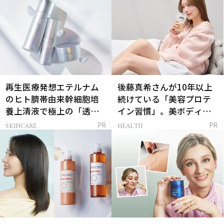
再生医療発想エテルナム
後藤真希さんが10年以上
のヒト臍帯由来幹細胞培
続けている「美容プロテ
養上清液で極上の「透明
イン習慣」。美ボディを
感ハリ肌」へ
支える朝ルーティンと
SKINCARE
HEALTH
PR
PR
は？