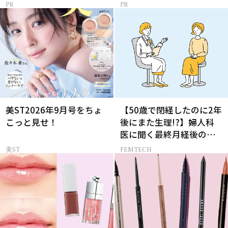
美ST2026年9月号をちょ
【50歳で閉経したのに2年
こっと見せ！
後にまた生理!?】婦人科
医に聞く最終月経後の出
血の対処法
美ST
FEMTECH