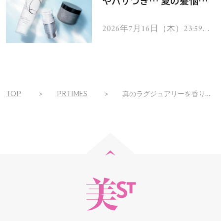
やパサつき… 夏の髪悩み
を解消するヘアケアアイテ
ムを13名様にプレゼン
2026年7月16日（木）23:59ま
で
ト！
TOP
PRTIMES
真のラグジュアリーを香りで体現する《キリアン パリ》から、人気のフレグランスのホリデーコフレが登場