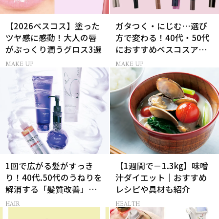
【2026ベスコス】塗った
ガタつく・にじむ…選び
ツヤ感に感動！大人の唇
方で変わる！40代・50代
がぷっくり潤うグロス3選
におすすめベスコスアイ
ライナー9選
MAKE UP
MAKE UP
1回で広がる髪がすっき
【1週間で－1.3kg】味噌
り！40代.50代のうねりを
汁ダイエット｜おすすめ
解消する「髪質改善」シ
レシピや具材も紹介
ャントリ8選
HAIR
HEALTH