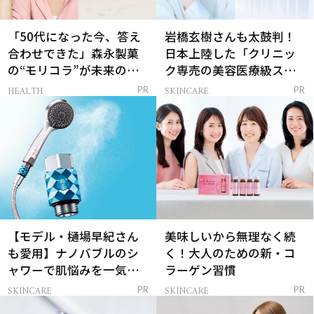
「50代になった今、答え
岩橋玄樹さんも太鼓判！
合わせできた」森永製菓
日本上陸した「クリニッ
の“モリコラ”が未来のキ
ク専売の美容医療級スキ
レイを連れてくる！
ンケア」
HEALTH
SKINCARE
PR
PR
【モデル・樋場早紀さん
美味しいから無理なく続
も愛用】ナノバブルのシ
く！大人のための新・コ
ャワーで肌悩みを一気に
ラーゲン習慣
解決
SKINCARE
SKINCARE
PR
PR