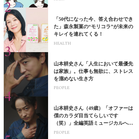
「50代になった今、答え合わせでき
た」森永製菓の“モリコラ”が未来の
キレイを連れてくる！
HEALTH
山本耕史さん「人生において最優先
は家族」。仕事も無欲に、ストレス
を溜めない生き方
PEOPLE
山本耕史さん（49歳）「オファーは
僕のカラダ目当てらしいです
（笑）」全編英語ミュージカルへの
挑戦
PEOPLE