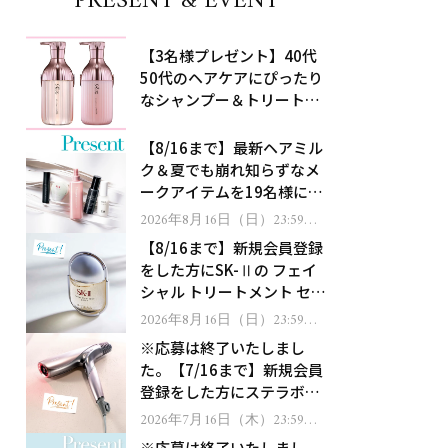
PRESENT & EVENT
【3名様プレゼント】40代
50代のヘアケアにぴったり
なシャンプー＆トリートメ
ントで、うねり悩みに対
処！
【8/16まで】最新ヘアミル
ク＆夏でも崩れ知らずなメ
ークアイテムを19名様にプ
レゼント！
2026年8月16日（日）23:59ま
で
【8/16まで】新規会員登録
をした方にSK-Ⅱの フェイ
シャル トリートメント セラ
ムをプレゼント！
2026年8月16日（日）23:59ま
で
※応募は終了いたしまし
た。【7/16まで】新規会員
登録をした方にステラボー
テのシャインリバース ヘア
2026年7月16日（木）23:59ま
で
ドライヤー ジュエルをプレ
※応募は終了いたしまし