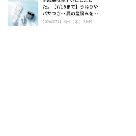
ゼント！
た。【7/16まで】うねりや
パサつき… 夏の髪悩みを解
消するヘアケアアイテムを
2026年7月16日（木）23:59ま
で
13名様にプレゼント！