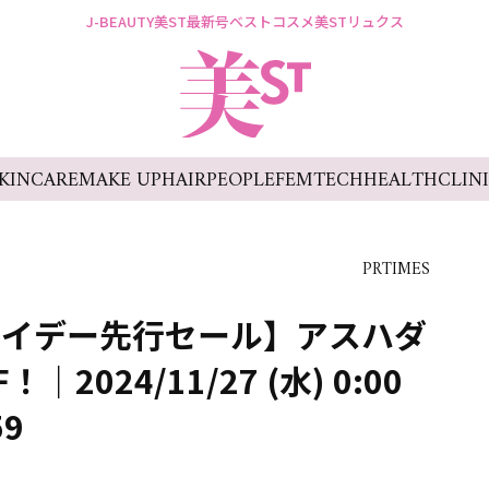
J-BEAUTY
美ST最新号
ベストコスメ
美STリュクス
KINCARE
MAKE UP
HAIR
PEOPLE
FEMTECH
HEALTH
CLIN
PRTIMES
フライデー先行セール】アスハダ
2024/11/27 (水) 0:00
59