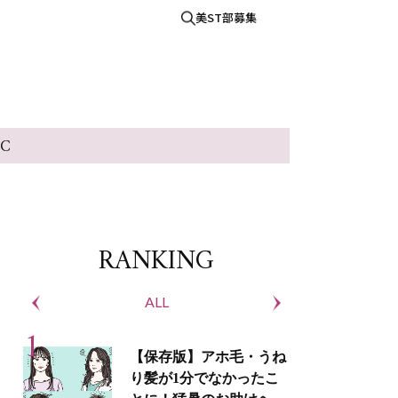
美ST部募集
IC
RANKING
ALL
S
【保存版】アホ毛・うね
り髪が1分でなかったこ