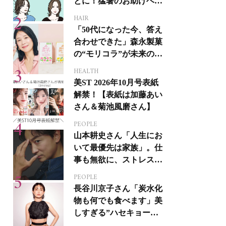
とに！猛暑のお助けヘア
アイテム16選
HAIR
「50代になった今、答え
合わせできた」森永製菓
の“モリコラ”が未来のキ
レイを連れてくる！
HEALTH
美ST 2026年10月号表紙
解禁！【表紙は加藤あい
さん＆菊池風磨さん】
PEOPLE
山本耕史さん「人生にお
いて最優先は家族」。仕
事も無欲に、ストレスを
溜めない生き方
PEOPLE
長谷川京子さん「炭水化
物も何でも食べます」美
しすぎる”ハセキョーボ
ディ”を作る秘訣