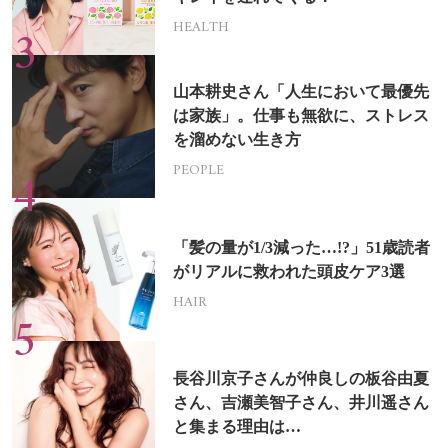
HEALTH
山本耕史さん「人生において最優先
は家族」。仕事も無欲に、ストレス
を溜めない生き方
PEOPLE
「髪の量が1/3減った…!?」51歳読者
がリアルに救われた頭皮ケア3選
HAIR
長谷川京子さんが仲良しの板谷由夏
さん、吉瀬美智子さん、井川遥さん
と集まる理由は…