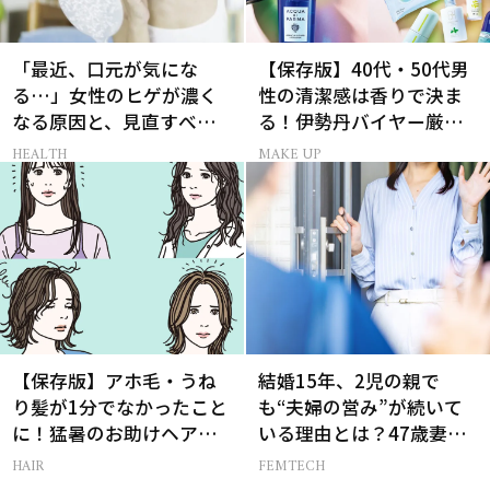
「最近、口元が気にな
【保存版】40代・50代男
る…」女性のヒゲが濃く
性の清潔感は香りで決ま
なる原因と、見直すべき
る！伊勢丹バイヤー厳選
生活習慣［医師監修］
フレグランス15選
HEALTH
MAKE UP
【保存版】アホ毛・うね
結婚15年、2児の親で
り髪が1分でなかったこと
も“夫婦の営み”が続いて
に！猛暑のお助けヘアア
いる理由とは？47歳妻が
イテム16選
実践する【レスにならな
HAIR
FEMTECH
いコツ】