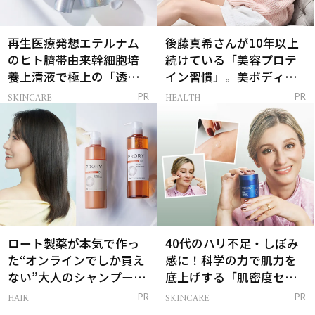
再生医療発想エテルナム
後藤真希さんが10年以上
のヒト臍帯由来幹細胞培
続けている「美容プロテ
養上清液で極上の「透明
イン習慣」。美ボディを
感ハリ肌」へ
支える朝ルーティンと
SKINCARE
HEALTH
PR
PR
は？
ロート製薬が本気で作っ
40代のハリ不足・しぼみ
た“オンラインでしか買え
感に！科学の力で肌力を
ない”大人のシャンプー＆
底上げする「肌密度セラ
トリートメントって？
ム」
HAIR
SKINCARE
PR
PR