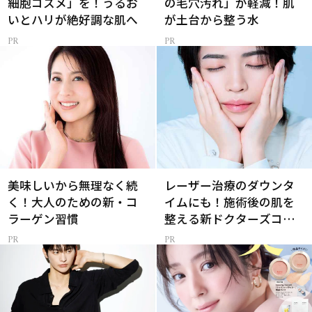
細胞コスメ」を！うるお
の毛穴汚れ」が軽減！肌
いとハリが絶好調な肌へ
が土台から整う水
美味しいから無理なく続
レーザー治療のダウンタ
く！大人のための新・コ
イムにも！施術後の肌を
ラーゲン習慣
整える新ドクターズコス
メ