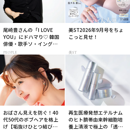
尾崎豊さんの「I LOVE
美ST2026年9月号をちょ
YOU」にドハマり♡ 韓国
こっと見せ！
俳優・歌手ソ・イングク
さんの音楽がすべての人
PEOPLE
美ST
生って？
おばさん見えを防ぐ！40
再生医療発想エテルナム
代50代のボブヘアを格上
のヒト臍帯由来幹細胞培
げ【垢抜けひとつ結び】
養上清液で極上の「透明