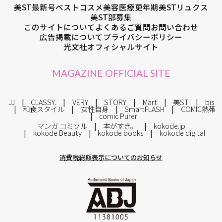
美ST最新号
ベストコスメ
美容医療
更年期
美STリュクス
美ST部募集
このサイトについて
よくあるご質問
お問い合わせ
広告掲載について
プライバシーポリシー
光文社オフィシャルサイト
MAGAZINE OFFICIAL SITE
JJ
CLASSY.
VERY
STORY
Mart
美ST
bis
和食スタイル
女性自身
SmartFLASH
COMIC熱帯
comic Pureri
マンガ コミソル
本がすき。
kokode.jp
kokode Beauty
kokode books
kokode digital
消費税総額表示についてのお知らせ