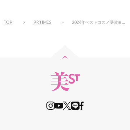
TOP
PRTIMES
2024年ベストコスメ受賞まつ毛美容液「EMAKED（エマーキット）」が『HANGYODON（ハンギョドン）』と限定コラボ！魅力引き出すデザインで数量限定発売。