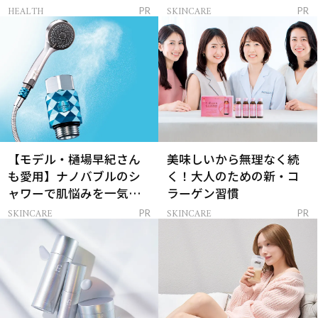
レイを連れてくる！
ンケア」
HEALTH
SKINCARE
PR
PR
【モデル・樋場早紀さん
美味しいから無理なく続
も愛用】ナノバブルのシ
く！大人のための新・コ
ャワーで肌悩みを一気に
ラーゲン習慣
解決
SKINCARE
SKINCARE
PR
PR