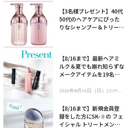
【3名様プレゼント】40代
50代のヘアケアにぴった
りなシャンプー＆トリート
メントで、うねり悩みに対
処！
【8/16まで】最新ヘアミ
ルク＆夏でも崩れ知らずな
メークアイテムを19名様
にプレゼント！
2026年8月16日（日）23:59ま
で
【8/16まで】新規会員登
録をした方にSK-Ⅱの フェ
イシャル トリートメント