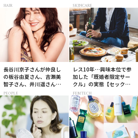
のルール
感ハリ肌」へ
HAIR
SKINCARE
長谷川京子さんが仲良し
レス10年…興味本位で参
の板谷由夏さん、吉瀬美
加した「既婚者限定サー
智子さん、井川遥さんと
クル」の実態【セックス
集まる理由は…
レス AND THE CITY -女た
PEOPLE
FEMTECH
ちの告白-】