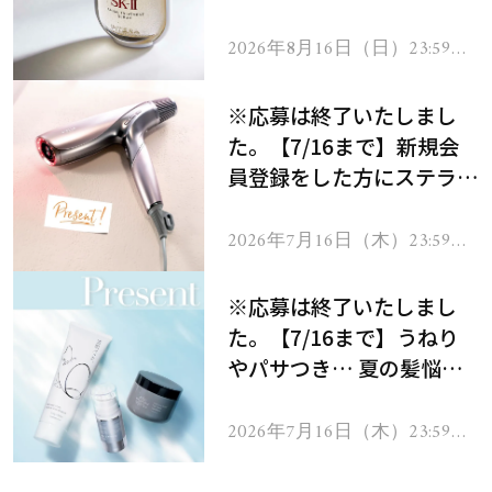
セラムをプレゼント！
2026年8月16日（日）23:59ま
で
※応募は終了いたしまし
た。【7/16まで】新規会
員登録をした方にステラボ
ーテのシャインリバース
ヘアドライヤー ジュエル
2026年7月16日（木）23:59ま
で
をプレゼント！
※応募は終了いたしまし
た。【7/16まで】うねり
やパサつき… 夏の髪悩み
を解消するヘアケアアイテ
ムを13名様にプレゼン
2026年7月16日（木）23:59ま
で
ト！