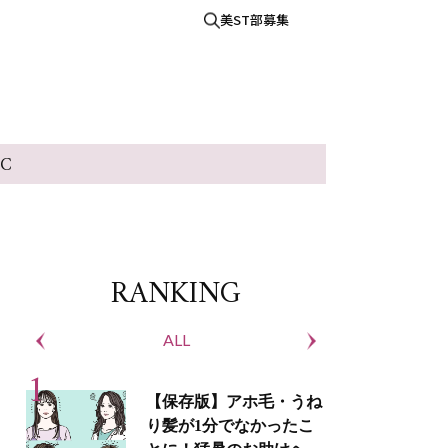
美ST部募集
IC
RANKING
ALL
S
【保存版】アホ毛・うね
り髪が1分でなかったこ