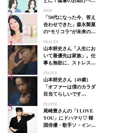
とに！猛暑のお助けヘア
アイテム16選
HAIR
「50代になった今、答え
合わせできた」森永製菓
の“モリコラ”が未来のキ
レイを連れてくる！
HEALTH
山本耕史さん「人生にお
いて最優先は家族」。仕
事も無欲に、ストレスを
溜めない生き方
PEOPLE
山本耕史さん（49歳）
「オファーは僕のカラダ
目当てらしいです
（笑）」全編英語ミュー
PEOPLE
ジカルへの挑戦
尾崎豊さんの「I LOVE
YOU」にドハマり♡ 韓
国俳優・歌手ソ・イング
クさんの音楽がすべての