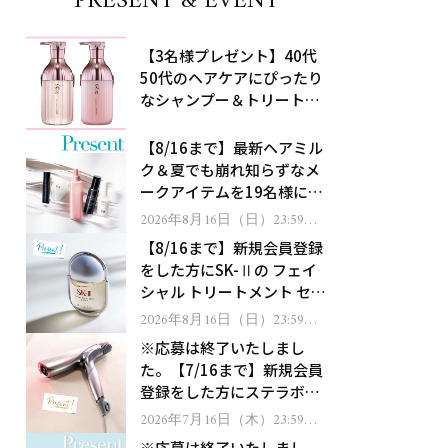
PRESENT & EVENT
【3名様プレゼント】40代
50代のヘアケアにぴったり
なシャンプー＆トリートメ
ントで、うねり悩みに対
処！
【8/16まで】最新ヘアミル
ク＆夏でも崩れ知らずなメ
ークアイテムを19名様にプ
レゼント！
2026年8月16日（日）23:59ま
で
【8/16まで】新規会員登録
をした方にSK-Ⅱの フェイ
シャル トリートメント セラ
ムをプレゼント！
2026年8月16日（日）23:59ま
で
※応募は終了いたしまし
た。【7/16まで】新規会員
登録をした方にステラボー
テのシャインリバース ヘア
2026年7月16日（木）23:59ま
で
ドライヤー ジュエルをプレ
※応募は終了いたしまし