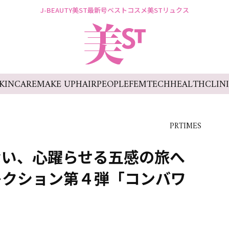
J-BEAUTY
美ST最新号
ベストコスメ
美STリュクス
KINCARE
MAKE UP
HAIR
PEOPLE
FEMTECH
HEALTH
CLIN
PRTIMES
ない、心躍らせる五感の旅へ
レクション第４弾「コンバワ