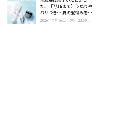
ゼント！
た。【7/16まで】うねりや
パサつき… 夏の髪悩みを解
消するヘアケアアイテムを
2026年7月16日（木）23:59ま
で
13名様にプレゼント！