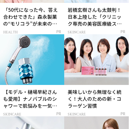
「50代になった今、答え
岩橋玄樹さんも太鼓判！
合わせできた」森永製菓
日本上陸した「クリニッ
の“モリコラ”が未来のキ
ク専売の美容医療級スキ
レイを連れてくる！
ンケア」
HEALTH
SKINCARE
PR
PR
【モデル・樋場早紀さん
美味しいから無理なく続
も愛用】ナノバブルのシ
く！大人のための新・コ
ャワーで肌悩みを一気に
ラーゲン習慣
解決
SKINCARE
SKINCARE
PR
PR