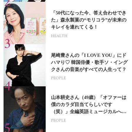
「50代になった今、答え合わせでき
た」森永製菓の“モリコラ”が未来の
キレイを連れてくる！
HEALTH
尾崎豊さんの「I LOVE YOU」にド
ハマり♡ 韓国俳優・歌手ソ・イング
クさんの音楽がすべての人生って？
PEOPLE
山本耕史さん（49歳）「オファーは
僕のカラダ目当てらしいです
（笑）」全編英語ミュージカルへの
挑戦
PEOPLE