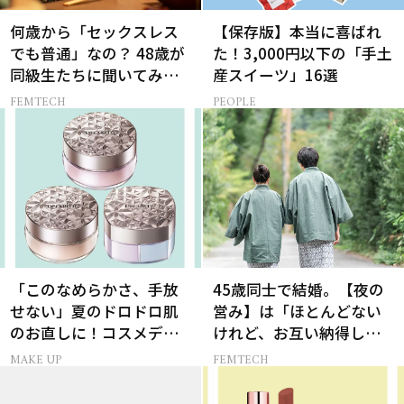
何歳から「セックスレス
【保存版】本当に喜ばれ
でも普通」なの？ 48歳が
た！3,000円以下の「手土
同級生たちに聞いてみた
産スイーツ」16選
ら…
FEMTECH
PEOPLE
「このなめらかさ、手放
45歳同士で結婚。【夜の
せない」夏のドロドロ肌
営み】は「ほとんどない
のお直しに！コスメデコ
けれど、お互い納得して
ルテのパウダーが想像以
いる」と話す理由とは
MAKE UP
FEMTECH
上に優秀