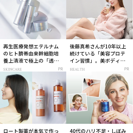
再生医療発想エテルナム
後藤真希さんが10年以上
のヒト臍帯由来幹細胞培
続けている「美容プロテ
養上清液で極上の「透明
イン習慣」。美ボディを
感ハリ肌」へ
支える朝ルーティンと
SKINCARE
HEALTH
PR
PR
は？
ロート製薬が本気で作っ
40代のハリ不足・しぼみ