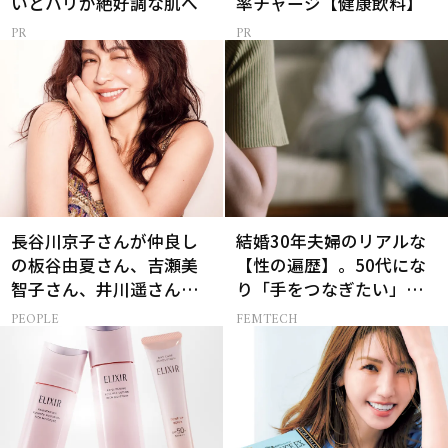
いとハリが絶好調な肌へ
率チャージ【健康飲料】
長谷川京子さんが仲良し
結婚30年夫婦のリアルな
の板谷由夏さん、吉瀬美
【性の遍歴】。50代にな
智子さん、井川遥さんと
り「手をつなぎたい」と
集まる理由は…
願う理由とは
PEOPLE
FEMTECH