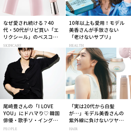
なぜ愛され続ける？40
10年以上も愛用！モデル
代・50代がリピ買い「エ
美香さんが手放さない
リクシール」のベスコス
「老けないサプリ」
受賞名品3選
SKINCARE
HEALTH
尾崎豊さんの「I LOVE
「実は20代から白髪
YOU」にドハマり♡ 韓国
が…」モデル美香さんの
俳優・歌手ソ・イングク
紫外線に負けないツヤ美
さんの音楽がすべての人
髪ケア
PEOPLE
HAIR