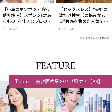
【小鼻のボツボツ・毛穴
【セックスレス】“夫婦の
落ち解消】スポンジに“あ
数だけ性生活の悩みがあ
るもの”を仕込むプロの超
る”共感を集めた人気記事
簡単メイクテク
10選
MAKE UP
FEMTECH
Recommended by
FEATURE
Topics
美容医療級のハリ肌ケア
【PR】