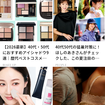
生って？
【2026最新】40代・50代
40代50代の猛暑対策に！
におすすめアイシャドウ9
ほしのあきさんがチェッ
選｜歴代ベストコスメ受
クした、この夏注目の暑
賞まとめ
さ対策グッズ3選
MAKE UP
PEOPLE