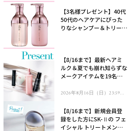
【3名様プレゼント】40代
50代のヘアケアにぴった
りなシャンプー＆トリート
メントで、うねり悩みに対
処！
【8/16まで】最新ヘアミ
ルク＆夏でも崩れ知らずな
メークアイテムを19名様
にプレゼント！
2026年8月16日（日）23:59ま
で
【8/16まで】新規会員登
録をした方にSK-Ⅱの フェ
イシャル トリートメント