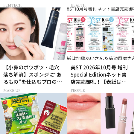
が本気でお試し！
フケア５選
FEMTECH
HEALTH
【小鼻のボツボツ・毛穴
美ST 2026年10月号 増刊
落ち解消】スポンジに“あ
Special Editionネット書
るもの”を仕込むプロの超
店完売御礼！【表紙は加
簡単メイクテク
藤あいさん＆菊池風磨さ
MAKE UP
PEOPLE
ん】