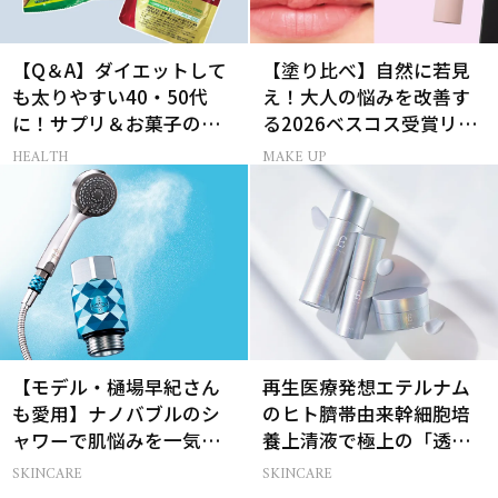
【Q＆A】ダイエットして
【塗り比べ】自然に若見
も太りやすい40・50代
え！大人の悩みを改善す
に！サプリ＆お菓子の選
る2026ベスコス受賞リッ
び方
プTOP3
HEALTH
MAKE UP
【モデル・樋場早紀さん
再生医療発想エテルナム
も愛用】ナノバブルのシ
のヒト臍帯由来幹細胞培
ャワーで肌悩みを一気に
養上清液で極上の「透明
解決
感ハリ肌」へ
SKINCARE
SKINCARE