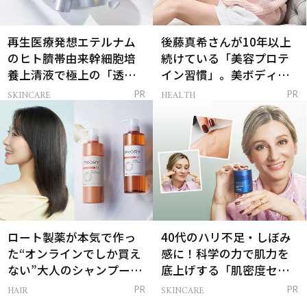
再生医療発想エテルナム
後藤真希さんが10年以上
のヒト臍帯由来幹細胞培
続けている「美容プロテ
養上清液で極上の「透明
イン習慣」。美ボディを
感ハリ肌」へ
支える朝ルーティンと
SKINCARE
HEALTH
PR
PR
は？
ロート製薬が本気で作っ
40代のハリ不足・しぼみ
た“オンラインでしか買え
感に！科学の力で肌力を
ない”大人のシャンプー＆
底上げする「肌密度セラ
トリートメントって？
ム」
HAIR
SKINCARE
PR
PR