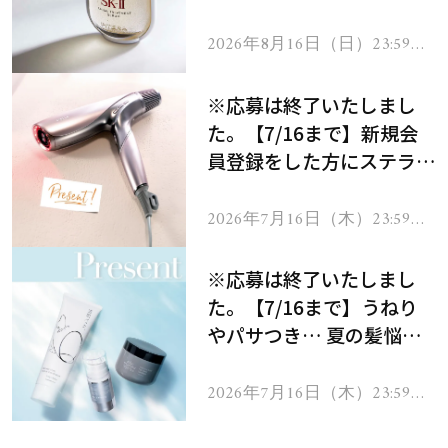
セラムをプレゼント！
2026年8月16日（日）23:59ま
で
※応募は終了いたしまし
た。【7/16まで】新規会
員登録をした方にステラボ
ーテのシャインリバース
ヘアドライヤー ジュエル
2026年7月16日（木）23:59ま
で
をプレゼント！
※応募は終了いたしまし
た。【7/16まで】うねり
やパサつき… 夏の髪悩み
を解消するヘアケアアイテ
ムを13名様にプレゼン
2026年7月16日（木）23:59ま
で
ト！