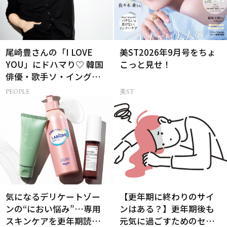
尾崎豊さんの「I LOVE
美ST2026年9月号をちょ
YOU」にドハマり♡ 韓国
こっと見せ！
俳優・歌手ソ・イングク
さんの音楽がすべての人
PEOPLE
美ST
生って？
気になるデリケートゾー
【更年期に終わりのサイ
ンの“におい悩み”…専用
ンはある？】更年期後も
スキンケアを更年期読者
元気に過ごすためのセル