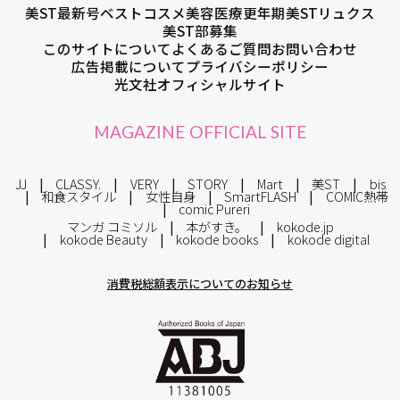
美ST最新号
ベストコスメ
美容医療
更年期
美STリュクス
美ST部募集
このサイトについて
よくあるご質問
お問い合わせ
広告掲載について
プライバシーポリシー
光文社オフィシャルサイト
MAGAZINE OFFICIAL SITE
JJ
CLASSY.
VERY
STORY
Mart
美ST
bis
和食スタイル
女性自身
SmartFLASH
COMIC熱帯
comic Pureri
マンガ コミソル
本がすき。
kokode.jp
kokode Beauty
kokode books
kokode digital
消費税総額表示についてのお知らせ