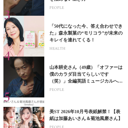
PEOPLE
「50代になった今、答え合わせでき
た」森永製菓の“モリコラ”が未来の
キレイを連れてくる！
HEALTH
山本耕史さん（49歳）「オファーは
僕のカラダ目当てらしいです
（笑）」全編英語ミュージカルへの
挑戦
PEOPLE
美ST 2026年10月号表紙解禁！【表
紙は加藤あいさん＆菊池風磨さん】
PEOPLE