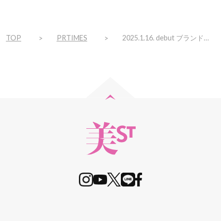
TOP
PRTIMES
2025.1.16. debut ブランドスキンケア人気NO,1※1のオイルクレンジングジェルがリニューアル！ー”落とす”と”満たす”が同時に叶う。素肌を超えるクリアな透明肌※2へー