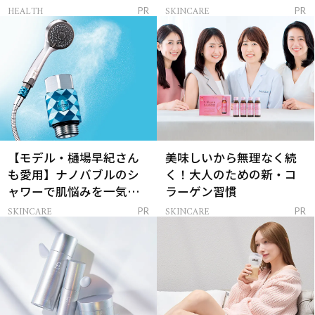
レイを連れてくる！
ンケア」
HEALTH
SKINCARE
PR
PR
【モデル・樋場早紀さん
美味しいから無理なく続
も愛用】ナノバブルのシ
く！大人のための新・コ
ャワーで肌悩みを一気に
ラーゲン習慣
解決
SKINCARE
SKINCARE
PR
PR