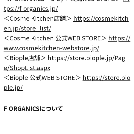
tps://f-organics.jp/
＜Cosme Kitchen店舗＞
https://cosmekitch
en.jp/store_list/
＜Cosme Kitchen 公式WEB STORE＞
https://
www.cosmekitchen-webstore.jp/
＜Biople店舗＞
https://store.biople.jp/Pag
e/ShopList.aspx
＜Biople 公式WEB STORE＞
https://store.bio
ple.jp/
F ORGANICSについて