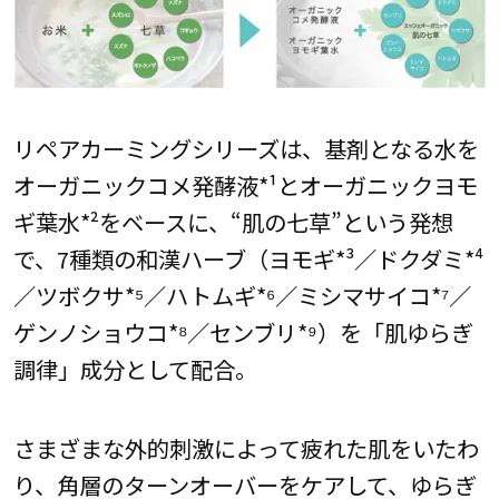
リペアカーミングシリーズは、基剤となる水を
オーガニックコメ発酵液*¹とオーガニックヨモ
ギ葉水*²をベースに、“肌の七草”という発想
で、7種類の和漢ハーブ（ヨモギ*³／ドクダミ*⁴
／ツボクサ*⁵／ハトムギ*⁶／ミシマサイコ*⁷／
ゲンノショウコ*⁸／センブリ*⁹）を「肌ゆらぎ
調律」成分として配合。
さまざまな外的刺激によって疲れた肌をいたわ
り、角層のターンオーバーをケアして、ゆらぎ