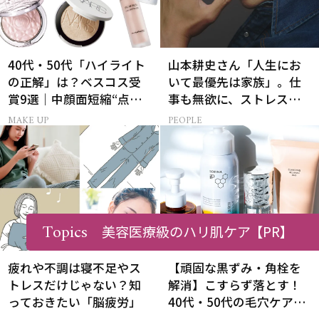
40代・50代「ハイライト
山本耕史さん「人生にお
の正解」は？ベスコス受
いて最優先は家族」。仕
賞9選｜中顔面短縮“点置
事も無欲に、ストレスを
き”メイク法も
溜めない生き方
MAKE UP
PEOPLE
Topics
美容医療級のハリ肌ケア
【PR】
疲れや不調は寝不足やス
【頑固な黒ずみ・角栓を
トレスだけじゃない？知
解消】こすらず落とす！
っておきたい「脳疲労」
40代・50代の毛穴ケア4