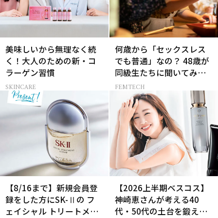
美味しいから無理なく続
何歳から「セックスレス
く！大人のための新・コ
でも普通」なの？ 48歳が
ラーゲン習慣
同級生たちに聞いてみた
ら…
SKINCARE
FEMTECH
【8/16まで】新規会員登
【2026上半期ベスコス】
録をした方にSK-Ⅱの フ
神崎恵さんが考える40
ェイシャル トリートメン
代・50代の土台を鍛える