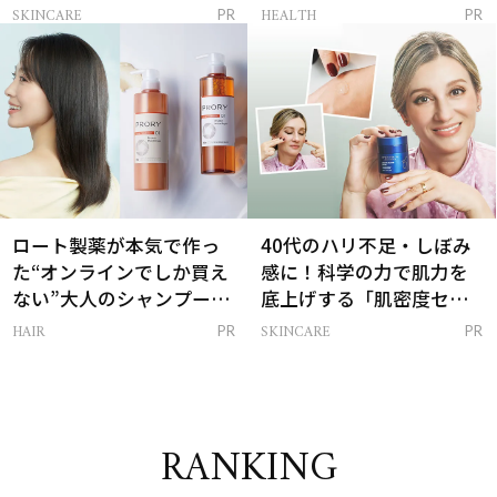
感ハリ肌」へ
支える朝ルーティンと
SKINCARE
HEALTH
PR
PR
は？
ロート製薬が本気で作っ
40代のハリ不足・しぼみ
た“オンラインでしか買え
感に！科学の力で肌力を
ない”大人のシャンプー＆
底上げする「肌密度セラ
トリートメントって？
ム」
HAIR
SKINCARE
PR
PR
RANKING