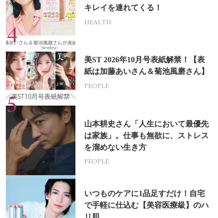
キレイを連れてくる！
HEALTH
美ST 2026年10月号表紙解禁！【表
紙は加藤あいさん＆菊池風磨さん】
PEOPLE
山本耕史さん「人生において最優先
は家族」。仕事も無欲に、ストレス
を溜めない生き方
PEOPLE
いつものケアに1品足すだけ！自宅
で手軽に仕込む【美容医療級】のハ
リ肌