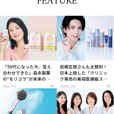
FEATURE
「50代になった今、答え
岩橋玄樹さんも太鼓判！
合わせできた」森永製菓
日本上陸した「クリニッ
の“モリコラ”が未来のキ
ク専売の美容医療級スキ
レイを連れてくる！
ンケア」
HEALTH
SKINCARE
PR
PR