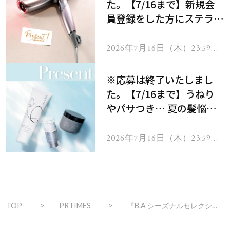
た。【7/16まで】新規会
員登録をした方にステラボ
ーテのシャインリバース
ヘアドライヤー ジュエル
2026年7月16日（木）23:59ま
で
をプレゼント！
※応募は終了いたしまし
た。【7/16まで】うねり
やパサつき… 夏の髪悩み
を解消するヘアケアアイテ
ムを13名様にプレゼン
2026年7月16日（木）23:59ま
で
ト！
TOP
PRTIMES
『B.A シーズナルセレクション L』発売