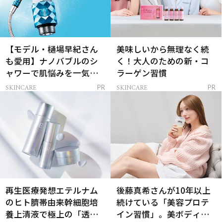
【モデル・樋場早紀さん
美味しいから無理なく続
も愛用】ナノバブルのシ
く！大人のための新・コ
ャワーで肌悩みを一気に
ラーゲン習慣
解決
SKINCARE
SKINCARE
PR
PR
再生医療発想エテルナム
後藤真希さんが10年以上
のヒト臍帯由来幹細胞培
続けている「美容プロテ
養上清液で極上の「透明
イン習慣」。美ボディを