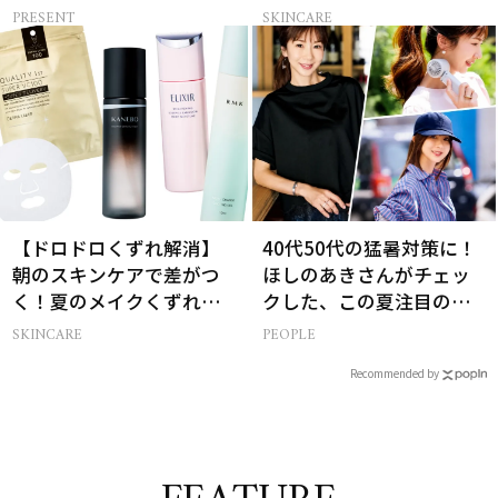
ト セラムをプレゼント！
肌投資名品
PRESENT
SKINCARE
【ドロドロくずれ解消】
40代50代の猛暑対策に！
朝のスキンケアで差がつ
ほしのあきさんがチェッ
く！夏のメイクくずれ防
クした、この夏注目の暑
止術
さ対策グッズ3選
SKINCARE
PEOPLE
Recommended by