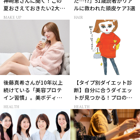
神崎恵さんに聞く！この
た…!?」51歳読者がリア
夏おさえておきたい2大メ
ルに救われた頭皮ケア3選
イクトレンド
MAKE UP
HAIR
後藤真希さんが10年以上
【タイプ別ダイエット診
続けている「美容プロテ
断】自分に合うダイエッ
イン習慣」。美ボディを
トが見つかる！プロの教
支える朝ルーティンと
える体質別ダイエット方
HEALTH
HEALTH
は？
法