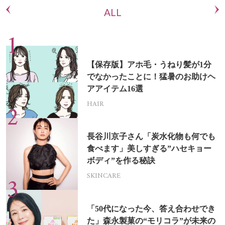
ALL
【保存版】アホ毛・うねり髪が1分
でなかったことに！猛暑のお助けヘ
アアイテム16選
HAIR
長谷川京子さん「炭水化物も何でも
食べます」美しすぎる”ハセキョー
ボディ”を作る秘訣
SKINCARE
「50代になった今、答え合わせでき
た」森永製菓の“モリコラ”が未来の