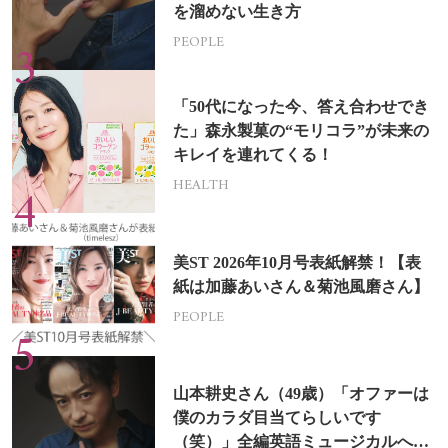
を溜めない生き方
PEOPLE
「50代になった今、答え合わせでき
た」森永製菓の“モリコラ”が未来の
キレイを連れてくる！
HEALTH
美ST 2026年10月号表紙解禁！【表
紙は加藤あいさん＆菊池風磨さん】
PEOPLE
山本耕史さん（49歳）「オファーは
僕のカラダ目当てらしいです
（笑）」全編英語ミュージカルへの