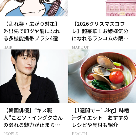
【乱れ髪・広がり対策】
【2026クリスマスコフ
外出先で即ツヤ髪になれ
レ】超豪華！お姫様気分
る多機能携帯ブラシ4選
になれるランコムの限定
コスメキット
HAIR
MAKE UP
【韓国俳優】“キス職
【1週間で－1.3kg】味噌
人”ことソ・イングクさん
汁ダイエット｜おすすめ
の溢れる魅力が止まらな
レシピや具材も紹介
い【特別画像集】
PEOPLE
HEALTH