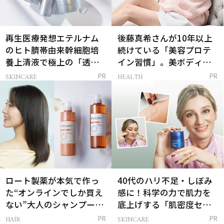
再生医療発想エテルナム
後藤真希さんが10年以上
のヒト臍帯由来幹細胞培
続けている「美容プロテ
養上清液で極上の「透明
イン習慣」。美ボディを
感ハリ肌」へ
支える朝ルーティンと
SKINCARE
HEALTH
PR
PR
は？
ロート製薬が本気で作っ
40代のハリ不足・しぼみ
た“オンラインでしか買え
感に！科学の力で肌力を
ない”大人のシャンプー＆
底上げする「肌密度セラ
トリートメントって？
ム」
HAIR
SKINCARE
PR
PR