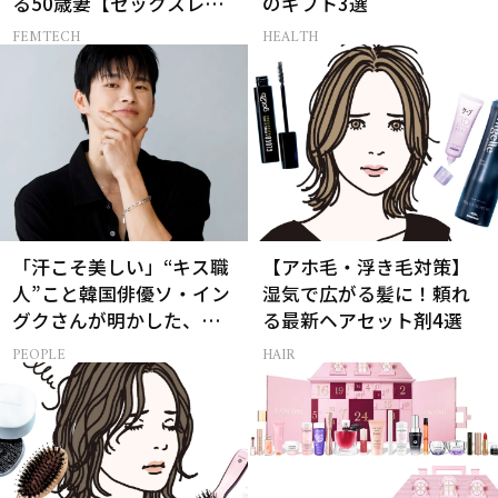
る50歳妻【セックスレス
のギフト3選
AND THE CITY -女たちの
FEMTECH
HEALTH
告白-】
「汗こそ美しい」“キス職
【アホ毛・浮き毛対策】
人”こと韓国俳優ソ・イン
湿気で広がる髪に！頼れ
グクさんが明かした、惹
る最新ヘアセット剤4選
かれる人の条件とは
PEOPLE
HAIR