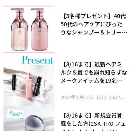
【3名様プレゼント】40代
50代のヘアケアにぴった
りなシャンプー＆トリート
メントで、うねり悩みに対
処！
【8/16まで】最新ヘアミ
ルク＆夏でも崩れ知らずな
メークアイテムを19名様
にプレゼント！
2026年8月16日（日）23:59ま
で
【8/16まで】新規会員登
録をした方にSK-Ⅱの フェ