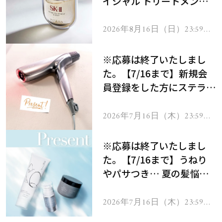
イシャル トリートメント
セラムをプレゼント！
2026年8月16日（日）23:59ま
で
※応募は終了いたしまし
た。【7/16まで】新規会
員登録をした方にステラボ
ーテのシャインリバース
ヘアドライヤー ジュエル
2026年7月16日（木）23:59ま
で
をプレゼント！
※応募は終了いたしまし
た。【7/16まで】うねり
やパサつき… 夏の髪悩み
を解消するヘアケアアイテ
ムを13名様にプレゼン
2026年7月16日（木）23:59ま
で
ト！