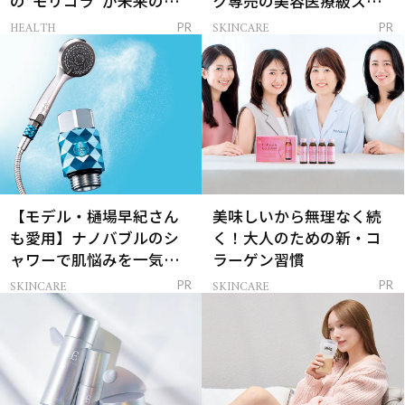
の“モリコラ”が未来のキ
ク専売の美容医療級スキ
レイを連れてくる！
ンケア」
HEALTH
SKINCARE
PR
PR
【モデル・樋場早紀さん
美味しいから無理なく続
も愛用】ナノバブルのシ
く！大人のための新・コ
ャワーで肌悩みを一気に
ラーゲン習慣
解決
SKINCARE
SKINCARE
PR
PR