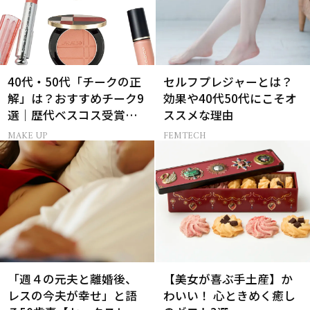
40代・50代「チークの正
セルフプレジャーとは？
解」は？おすすめチーク9
効果や40代50代にこそオ
選｜歴代ベスコス受賞ま
ススメな理由
とめ＆正しい使い方
MAKE UP
FEMTECH
「週４の元夫と離婚後、
【美女が喜ぶ手土産】か
レスの今夫が幸せ」と語
わいい！ 心ときめく癒し