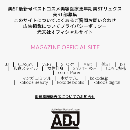
美ST最新号
ベストコスメ
美容医療
更年期
美STリュクス
美ST部募集
このサイトについて
よくあるご質問
お問い合わせ
広告掲載について
プライバシーポリシー
光文社オフィシャルサイト
MAGAZINE OFFICIAL SITE
JJ
CLASSY.
VERY
STORY
Mart
美ST
bis
和食スタイル
女性自身
SmartFLASH
COMIC熱帯
comic Pureri
マンガ コミソル
本がすき。
kokode.jp
kokode Beauty
kokode books
kokode digital
消費税総額表示についてのお知らせ