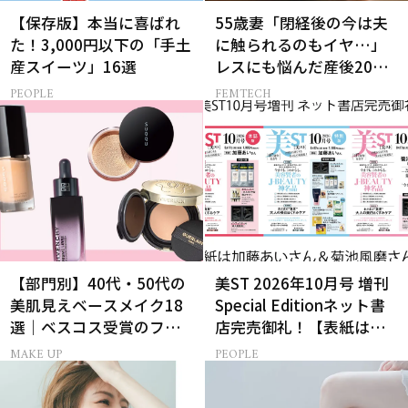
【保存版】本当に喜ばれ
55歳妻「閉経後の今は夫
た！3,000円以下の「手土
に触られるのもイヤ…」
産スイーツ」16選
レスにも悩んだ産後20年
の葛藤
PEOPLE
FEMTECH
【部門別】40代・50代の
美ST 2026年10月号 増刊
美肌見えベースメイク18
Special Editionネット書
選｜ベスコス受賞のファ
店完売御礼！【表紙は加
ンデ・下地・パウダー
藤あいさん＆菊池風磨さ
MAKE UP
PEOPLE
ん】