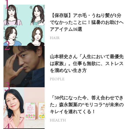
【保存版】アホ毛・うねり髪が1分
でなかったことに！猛暑のお助けヘ
アアイテム16選
HAIR
山本耕史さん「人生において最優先
は家族」。仕事も無欲に、ストレス
を溜めない生き方
PEOPLE
「50代になった今、答え合わせでき
た」森永製菓の“モリコラ”が未来の
キレイを連れてくる！
HEALTH