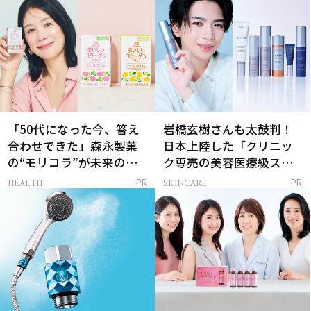
「50代になった今、答え
岩橋玄樹さんも太鼓判！
合わせできた」森永製菓
日本上陸した「クリニッ
の“モリコラ”が未来のキ
ク専売の美容医療級スキ
レイを連れてくる！
ンケア」
HEALTH
SKINCARE
PR
PR