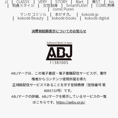
JJ
CLASSY.
VERY
STORY
Mart
美ST
bis
和食スタイル
女性自身
SmartFLASH
COMIC熱帯
comic Pureri
マンガ コミソル
本がすき。
kokode.jp
kokode Beauty
kokode books
kokode digital
消費税総額表示についてのお知らせ
ABJマークは、この電子書店・電子書籍配信サービスが、著作
権者からコンテンツ使用許諾を得た
正規版配信サービスであることを示す登録商標（登録番号 第
6091713号）です。
ABJマークの詳細、ABJマークを掲示しているサービスの一覧
はこちらです。
https://aebs.or.jp/