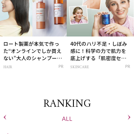
ロート製薬が本気で作っ
40代のハリ不足・しぼみ
た“オンラインでしか買え
感に！科学の力で肌力を
ない”大人のシャンプー＆
底上げする「肌密度セラ
トリートメントって？
ム」
HAIR
SKINCARE
PR
PR
RANKING
ALL