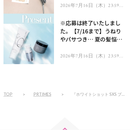
ヘアドライヤー ジュエル
2026年7月16日（木）23:59ま
で
をプレゼント！
※応募は終了いたしまし
た。【7/16まで】うねり
やパサつき… 夏の髪悩み
を解消するヘアケアアイテ
ムを13名様にプレゼン
2026年7月16日（木）23:59ま
で
ト！
TOP
PRTIMES
『ホワイトショット SXS ブライトエクスペリエンスキット』5月1日発売