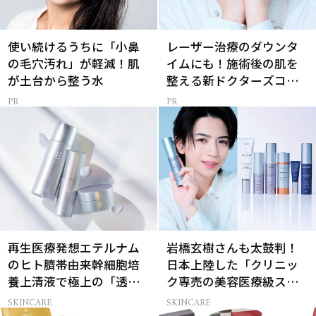
使い続けるうちに「小鼻
レーザー治療のダウンタ
の毛穴汚れ」が軽減！肌
イムにも！施術後の肌を
が土台から整う水
整える新ドクターズコス
メ
再生医療発想エテルナム
岩橋玄樹さんも太鼓判！
のヒト臍帯由来幹細胞培
日本上陸した「クリニッ
養上清液で極上の「透明
ク専売の美容医療級スキ
感ハリ肌」へ
ンケア」
SKINCARE
SKINCARE