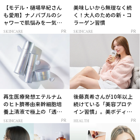
【モデル・樋場早紀さん
美味しいから無理なく続
も愛用】ナノバブルのシ
く！大人のための新・コ
ャワーで肌悩みを一気に
ラーゲン習慣
解決
SKINCARE
SKINCARE
PR
PR
再生医療発想エテルナム
後藤真希さんが10年以上
のヒト臍帯由来幹細胞培
続けている「美容プロテ
養上清液で極上の「透明
イン習慣」。美ボディを
感ハリ肌」へ
支える朝ルーティンと
SKINCARE
HEALTH
PR
PR
は？