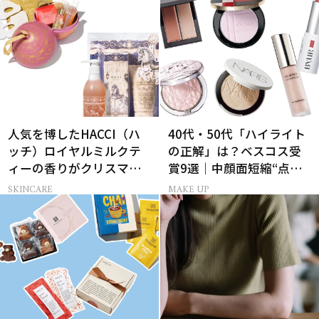
人気を博したHACCI（ハ
40代・50代「ハイライト
ッチ）ロイヤルミルクテ
の正解」は？ベスコス受
ィーの香りがクリスマス
賞9選｜中顔面短縮“点置
に向けて限定セットで復
き”メイク法も
SKINCARE
MAKE UP
刻！