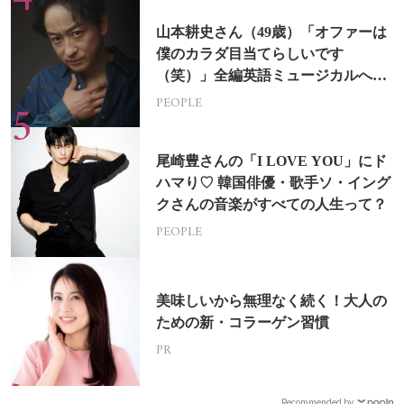
山本耕史さん（49歳）「オファーは
僕のカラダ目当てらしいです
（笑）」全編英語ミュージカルへの
挑戦
PEOPLE
尾崎豊さんの「I LOVE YOU」にド
ハマり♡ 韓国俳優・歌手ソ・イング
クさんの音楽がすべての人生って？
PEOPLE
美味しいから無理なく続く！大人の
ための新・コラーゲン習慣
PR
Recommended by