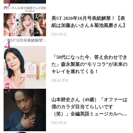
美ST 2026年10月号表紙解禁！【表
紙は加藤あいさん＆菊池風磨さん】
PEOPLE
「50代になった今、答え合わせでき
た」森永製菓の“モリコラ”が未来の
キレイを連れてくる！
HEALTH
山本耕史さん（49歳）「オファーは
僕のカラダ目当てらしいです
（笑）」全編英語ミュージカルへの
挑戦
PEOPLE