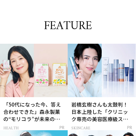
FEATURE
「50代になった今、答え
岩橋玄樹さんも太鼓判！
合わせできた」森永製菓
日本上陸した「クリニッ
の“モリコラ”が未来のキ
ク専売の美容医療級スキ
レイを連れてくる！
ンケア」
HEALTH
SKINCARE
PR
PR