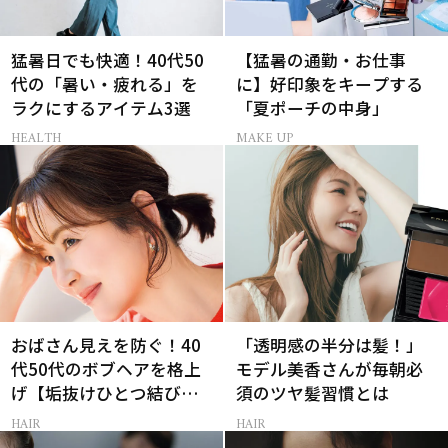
猛暑日でも快適！40代50
【猛暑の通勤・お仕事
代の「暑い・疲れる」を
に】好印象をキープする
ラクにするアイテム3選
「夏ポーチの中身」
HEALTH
MAKE UP
おばさん見えを防ぐ！40
「透明感の半分は髪！」
代50代のボブヘアを格上
モデル美香さんが毎朝必
げ【垢抜けひとつ結び】
須のツヤ髪習慣とは
のルール
HAIR
HAIR