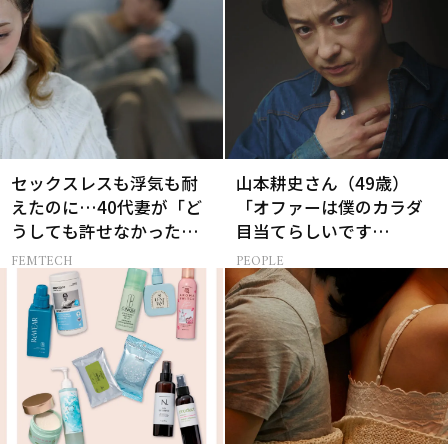
セックスレスも浮気も耐
山本耕史さん（49歳）
えたのに…40代妻が「ど
「オファーは僕のカラダ
うしても許せなかった」
目当てらしいです
夫の一言
（笑）」全編英語ミュー
FEMTECH
PEOPLE
ジカルへの挑戦