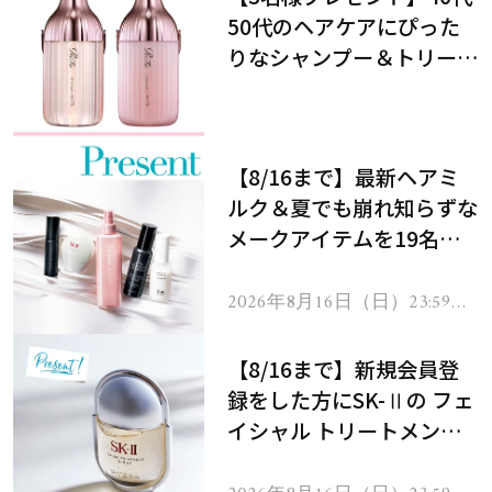
50代のヘアケアにぴった
りなシャンプー＆トリート
メントで、うねり悩みに対
処！
【8/16まで】最新ヘアミ
ルク＆夏でも崩れ知らずな
メークアイテムを19名様
にプレゼント！
2026年8月16日（日）23:59ま
で
【8/16まで】新規会員登
録をした方にSK-Ⅱの フェ
イシャル トリートメント
セラムをプレゼント！