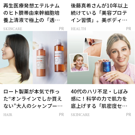
再生医療発想エテルナム
後藤真希さんが10年以上
のヒト臍帯由来幹細胞培
続けている「美容プロテ
養上清液で極上の「透明
イン習慣」。美ボディを
感ハリ肌」へ
支える朝ルーティンと
SKINCARE
HEALTH
PR
PR
は？
ロート製薬が本気で作っ
40代のハリ不足・しぼみ
た“オンラインでしか買え
感に！科学の力で肌力を
ない”大人のシャンプー＆
底上げする「肌密度セラ
トリートメントって？
ム」
HAIR
SKINCARE
PR
PR