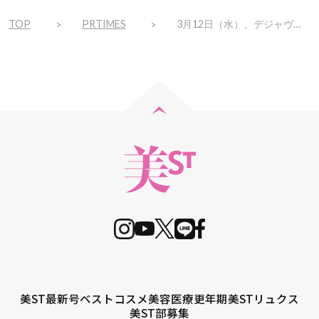
TOP
PRTIMES
3月12日（水）、デジャヴュ「塗るつけまつげ」自まつげ際立てタイプから、春限定色「シマーブラック」を発売！春らしいピンクニュアンスをプラスした、“透け感ブラック”。
美ST最新号
ベストコスメ
美容医療
更年期
美STリュクス
美ST部募集