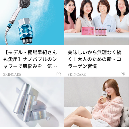
【モデル・樋場早紀さん
美味しいから無理なく続
も愛用】ナノバブルのシ
く！大人のための新・コ
ャワーで肌悩みを一気に
ラーゲン習慣
解決
SKINCARE
SKINCARE
PR
PR