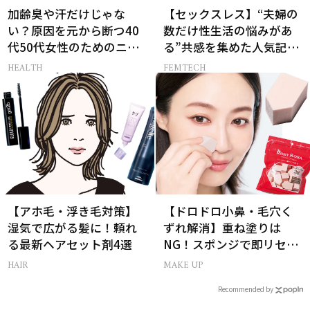
加齢臭や汗だけじゃな
【セックスレス】“夫婦の
い？原因を元から断つ40
数だけ性生活の悩みがあ
代50代女性のためのニオ
る”共感を集めた人気記事
イケア
10選
HEALTH
FEMTECH
【アホ毛・浮き毛対策】
【ドロドロ小鼻・毛穴く
湿気で広がる髪に！頼れ
ずれ解消】重ね塗りは
る最新ヘアセット剤4選
NG！スポンジで即リセッ
トするプロ技
HAIR
MAKE UP
Recommended by