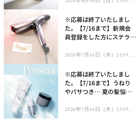
2026年8月16日（日）23:59ま
で
※応募は終了いたしまし
た。【7/16まで】新規会
員登録をした方にステラボ
ーテのシャインリバース
ヘアドライヤー ジュエル
2026年7月16日（木）23:59ま
で
をプレゼント！
※応募は終了いたしまし
た。【7/16まで】うねり
やパサつき… 夏の髪悩み
を解消するヘアケアアイテ
ムを13名様にプレゼン
2026年7月16日（木）23:59ま
で
ト！