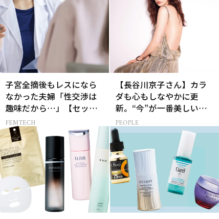
子宮全摘後もレスになら
【長谷川京子さん】カラ
なかった夫婦「性交渉は
ダも心もしなやかに更
趣味だから…」【セック
新。“今”が一番美しい
スレス AND THE CITY -女
［特別画像集］
FEMTECH
PEOPLE
たちの告白-】