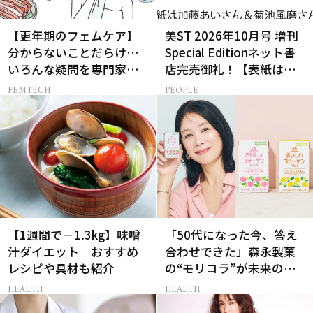
【更年期のフェムケア】
美ST 2026年10月号 増刊
分からないことだらけ…
Special Editionネット書
いろんな疑問を専門家に
店完売御礼！【表紙は加
聞いてみた
藤あいさん＆菊池風磨さ
FEMTECH
PEOPLE
ん】
【1週間で－1.3kg】味噌
「50代になった今、答え
汁ダイエット｜おすすめ
合わせできた」森永製菓
レシピや具材も紹介
の“モリコラ”が未来のキ
レイを連れてくる！
HEALTH
HEALTH