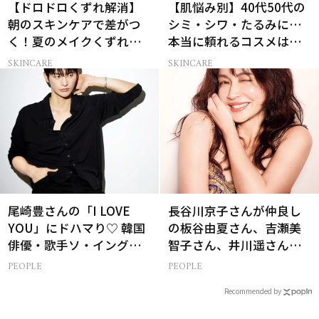
【ドロドロくずれ解消】
【肌悩み別】40代50代の
朝のスキンケアで差がつ
シミ・シワ・たるみに…
く！夏のメイクくずれ防
本当に頼れるコスメは？
止術
ベスコス受賞スキンケア
SKINCARE
SKINCARE
21選
尾崎豊さんの「I LOVE
長谷川京子さんが仲良し
YOU」にドハマり♡ 韓国
の板谷由夏さん、吉瀬美
俳優・歌手ソ・イングク
智子さん、井川遥さんと
さんの音楽がすべての人
集まる理由は…
PEOPLE
PEOPLE
生って？
Recommended by