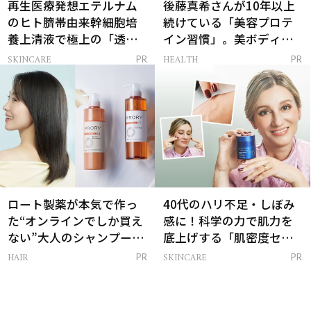
再生医療発想エテルナム
後藤真希さんが10年以上
のヒト臍帯由来幹細胞培
続けている「美容プロテ
養上清液で極上の「透明
イン習慣」。美ボディを
感ハリ肌」へ
支える朝ルーティンと
SKINCARE
HEALTH
PR
PR
は？
ロート製薬が本気で作っ
40代のハリ不足・しぼみ
た“オンラインでしか買え
感に！科学の力で肌力を
ない”大人のシャンプー＆
底上げする「肌密度セラ
トリートメントって？
ム」
HAIR
SKINCARE
PR
PR