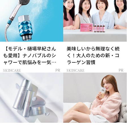
【モデル・樋場早紀さん
美味しいから無理なく続
も愛用】ナノバブルのシ
く！大人のための新・コ
ャワーで肌悩みを一気に
ラーゲン習慣
解決
SKINCARE
SKINCARE
PR
PR