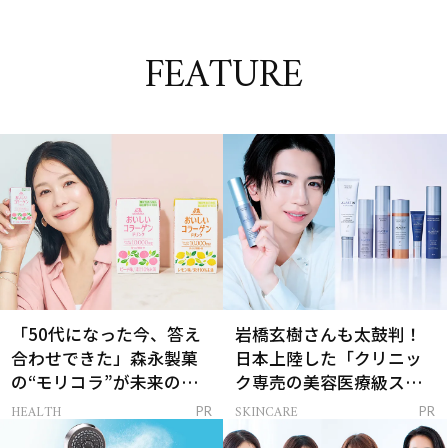
FEATURE
「50代になった今、答え
岩橋玄樹さんも太鼓判！
合わせできた」森永製菓
日本上陸した「クリニッ
の“モリコラ”が未来のキ
ク専売の美容医療級スキ
レイを連れてくる！
ンケア」
HEALTH
SKINCARE
PR
PR