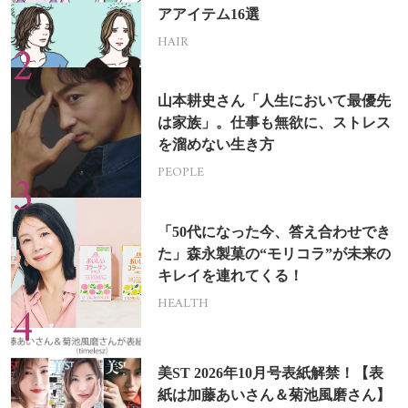
アアイテム16選
HAIR
山本耕史さん「人生において最優先
は家族」。仕事も無欲に、ストレス
を溜めない生き方
PEOPLE
「50代になった今、答え合わせでき
た」森永製菓の“モリコラ”が未来の
キレイを連れてくる！
HEALTH
美ST 2026年10月号表紙解禁！【表
紙は加藤あいさん＆菊池風磨さん】