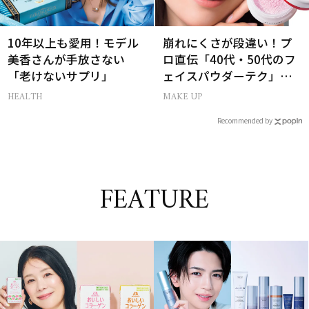
10年以上も愛用！モデル
崩れにくさが段違い！プ
美香さんが手放さない
ロ直伝「40代・50代のフ
「老けないサプリ」
ェイスパウダーテク」お
粉の選び方・塗り方Q&A
HEALTH
MAKE UP
Recommended by
FEATURE