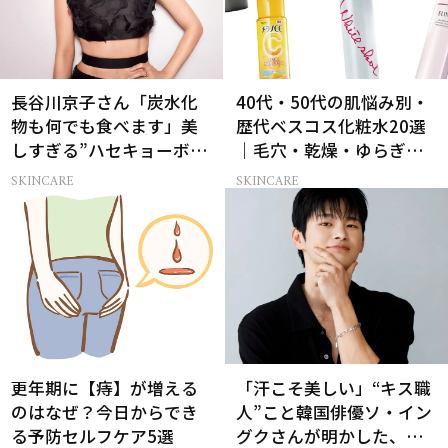
長谷川京子さん「炭水化
40代・50代の肌悩み別・
物も何でも食べます」美
歴代ベスコス化粧水20選
しすぎる”ハセキョーボデ
｜毛穴・乾燥・ゆらぎな
ィ”を作る秘訣
ど
SKINCARE
SKINCARE
更年期に【痔】が増える
「汗こそ美しい」“キス職
のはなぜ？今日からでき
人”こと韓国俳優ソ・イン
る予防セルフケア5選
グクさんが明かした、惹