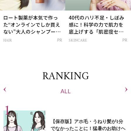
ロート製薬が本気で作っ
40代のハリ不足・しぼみ
た“オンラインでしか買え
感に！科学の力で肌力を
ない”大人のシャンプー＆
底上げする「肌密度セラ
トリートメントって？
ム」
HAIR
SKINCARE
PR
PR
RANKING
ALL
【保存版】アホ毛・うねり髪が1分
でなかったことに！猛暑のお助けヘ