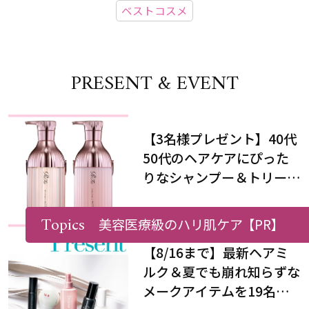
ベストコスメ
PRESENT & EVENT
【3名様プレゼント】40代
50代のヘアケアにぴった
りなシャンプー＆トリート
メントで、うねり悩みに対
処！
Topics
美容医療級のハリ肌ケア
【PR】
【8/16まで】最新ヘアミ
ルク＆夏でも崩れ知らずな
メークアイテムを19名様