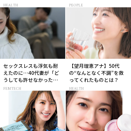
かれる人の条件とは
HEALTH
PEOPLE
セックスレスも浮気も耐
【望月理恵アナ】50代
えたのに…40代妻が「ど
の“なんとなく不調”を救
うしても許せなかった」
ってくれたものとは？
夫の一言
FEMTECH
HEALTH