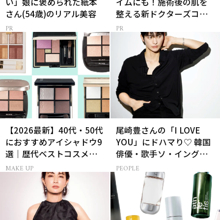
い」娘に褒められた紙本
イムにも！施術後の肌を
さん(54歳)のリアル美容
整える新ドクターズコス
メ
【2026最新】40代・50代
尾崎豊さんの「I LOVE
におすすめアイシャドウ9
YOU」にドハマり♡ 韓国
選｜歴代ベストコスメ受
俳優・歌手ソ・イングク
賞まとめ
さんの音楽がすべての人
MAKE UP
PEOPLE
生って？