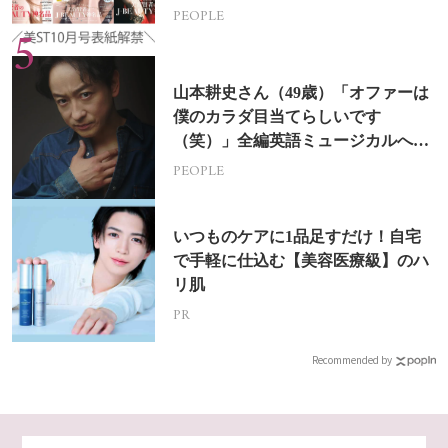
PEOPLE
山本耕史さん（49歳）「オファーは
僕のカラダ目当てらしいです
（笑）」全編英語ミュージカルへの
挑戦
PEOPLE
いつものケアに1品足すだけ！自宅
で手軽に仕込む【美容医療級】のハ
リ肌
PR
Recommended by