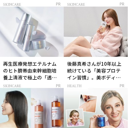
解決
SKINCARE
SKINCARE
PR
PR
再生医療発想エテルナム
後藤真希さんが10年以上
のヒト臍帯由来幹細胞培
続けている「美容プロテ
養上清液で極上の「透明
イン習慣」。美ボディを
感ハリ肌」へ
支える朝ルーティンと
SKINCARE
HEALTH
PR
PR
は？