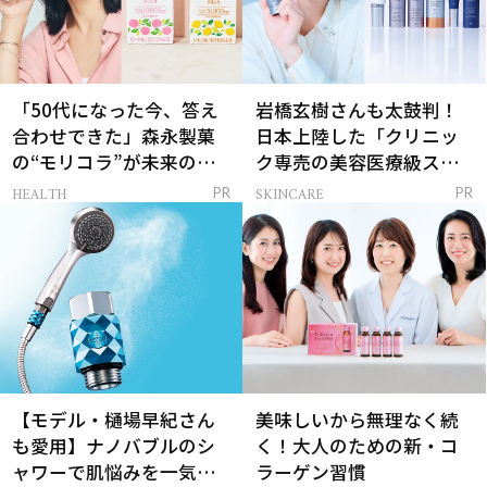
「50代になった今、答え
岩橋玄樹さんも太鼓判！
合わせできた」森永製菓
日本上陸した「クリニッ
の“モリコラ”が未来のキ
ク専売の美容医療級スキ
レイを連れてくる！
ンケア」
HEALTH
SKINCARE
PR
PR
【モデル・樋場早紀さん
美味しいから無理なく続
も愛用】ナノバブルのシ
く！大人のための新・コ
ャワーで肌悩みを一気に
ラーゲン習慣