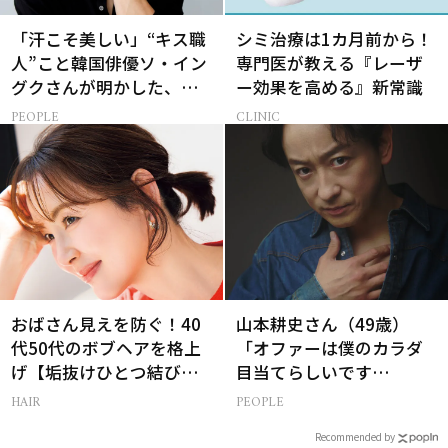
「汗こそ美しい」“キス職
シミ治療は1カ月前から！
人”こと韓国俳優ソ・イン
専門医が教える『レーザ
グクさんが明かした、惹
ー効果を高める』新常識
かれる人の条件とは
PEOPLE
CLINIC
おばさん見えを防ぐ！40
山本耕史さん（49歳）
代50代のボブヘアを格上
「オファーは僕のカラダ
げ【垢抜けひとつ結び】
目当てらしいです
のルール
（笑）」全編英語ミュー
HAIR
PEOPLE
ジカルへの挑戦
Recommended by