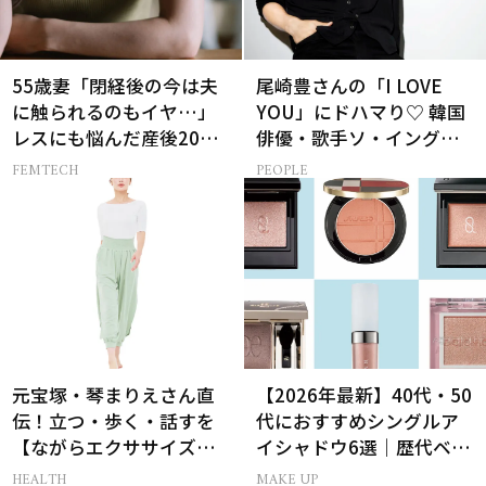
55歳妻「閉経後の今は夫
尾崎豊さんの「I LOVE
に触られるのもイヤ…」
YOU」にドハマり♡ 韓国
レスにも悩んだ産後20年
俳優・歌手ソ・イングク
の葛藤
さんの音楽がすべての人
FEMTECH
PEOPLE
生って？
元宝塚・琴まりえさん直
【2026年最新】40代・50
伝！立つ・歩く・話すを
代におすすめシングルア
【ながらエクササイズ】
イシャドウ6選｜歴代ベス
にして美しく引き締める
トコスメ受賞まとめ
HEALTH
MAKE UP