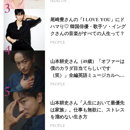
HEALTH
尾崎豊さんの「I LOVE YOU」にド
ハマり♡ 韓国俳優・歌手ソ・イング
クさんの音楽がすべての人生って？
PEOPLE
山本耕史さん（49歳）「オファーは
僕のカラダ目当てらしいです
（笑）」全編英語ミュージカルへの
挑戦
PEOPLE
山本耕史さん「人生において最優先
は家族」。仕事も無欲に、ストレス
を溜めない生き方
PEOPLE