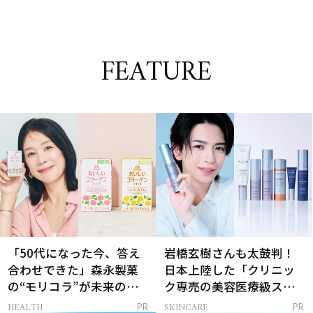
FEATURE
「50代になった今、答え
岩橋玄樹さんも太鼓判！
合わせできた」森永製菓
日本上陸した「クリニッ
の“モリコラ”が未来のキ
ク専売の美容医療級スキ
レイを連れてくる！
ンケア」
HEALTH
SKINCARE
PR
PR