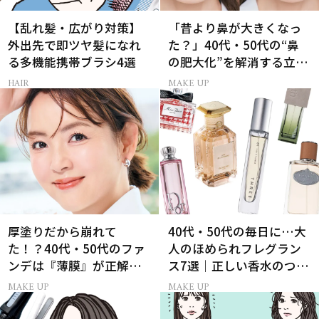
【乱れ髪・広がり対策】
「昔より鼻が大きくなっ
外出先で即ツヤ髪になれ
た？」40代・50代の“鼻
る多機能携帯ブラシ4選
の肥大化”を解消する立体
小鼻メイク
HAIR
MAKE UP
厚塗りだから崩れて
40代・50代の毎日に…大
た！？40代・50代のファ
人のほめられフレグラン
ンデは『薄膜』が正解で
ス7選｜正しい香水のつけ
した
方＆選び方
MAKE UP
MAKE UP