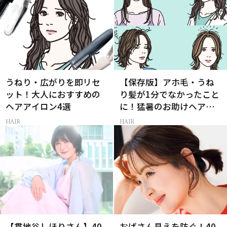
うねり・広がりを即リセ
【保存版】アホ毛・うね
ット！大人におすすめの
り髪が1分でなかったこと
ヘアアイロン4選
に！猛暑のお助けヘアア
イテム16選
HAIR
HAIR
【貫地谷しほりさん】40
おばさん見えを防ぐ！40