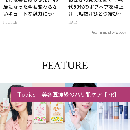
歳になった今も変わらな
代50代のボブヘアを格上
いキュートな魅力にうっ
げ【垢抜けひとつ結び】
とり【美ST限定画像】
のルール
PEOPLE
HAIR
Recommended by
FEATURE
Topics
美容医療級のハリ肌ケア
【PR】