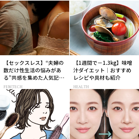
【セックスレス】“夫婦の
【1週間で－1.3kg】味噌
数だけ性生活の悩みがあ
汁ダイエット｜おすすめ
る”共感を集めた人気記事
レシピや具材も紹介
10選
FEMTECH
HEALTH