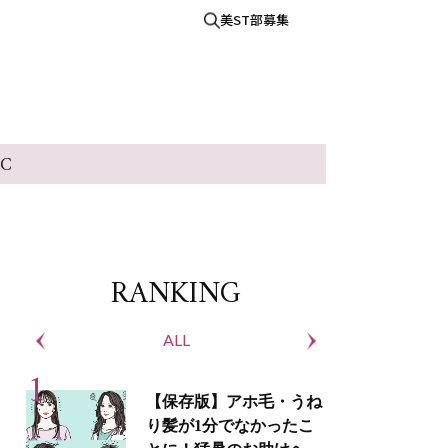
美ST部募集
IC
RANKING
ALL
S
【保存版】アホ毛・うね
り髪が1分でなかったこ