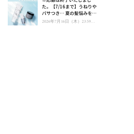
ゼント！
た。【7/16まで】うねりや
パサつき… 夏の髪悩みを解
消するヘアケアアイテムを
2026年7月16日（木）23:59ま
で
13名様にプレゼント！