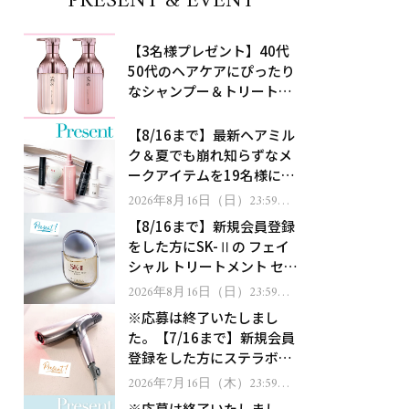
PRESENT & EVENT
【3名様プレゼント】40代
50代のヘアケアにぴったり
なシャンプー＆トリートメ
ントで、うねり悩みに対
処！
【8/16まで】最新ヘアミル
ク＆夏でも崩れ知らずなメ
ークアイテムを19名様にプ
レゼント！
2026年8月16日（日）23:59ま
で
【8/16まで】新規会員登録
をした方にSK-Ⅱの フェイ
シャル トリートメント セラ
ムをプレゼント！
2026年8月16日（日）23:59ま
で
※応募は終了いたしまし
た。【7/16まで】新規会員
登録をした方にステラボー
テのシャインリバース ヘア
2026年7月16日（木）23:59ま
で
ドライヤー ジュエルをプレ
※応募は終了いたしまし