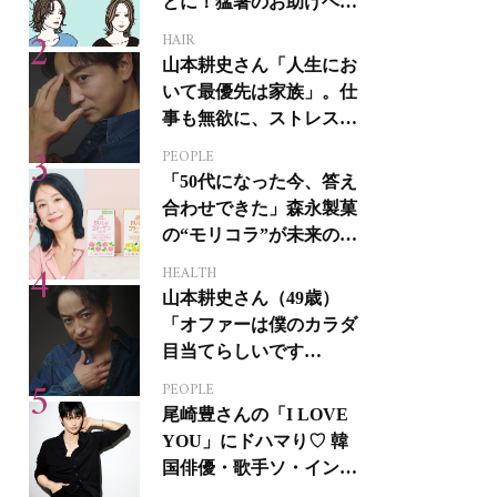
とに！猛暑のお助けヘア
アイテム16選
HAIR
山本耕史さん「人生にお
いて最優先は家族」。仕
事も無欲に、ストレスを
溜めない生き方
PEOPLE
「50代になった今、答え
合わせできた」森永製菓
の“モリコラ”が未来のキ
レイを連れてくる！
HEALTH
山本耕史さん（49歳）
「オファーは僕のカラダ
目当てらしいです
（笑）」全編英語ミュー
PEOPLE
ジカルへの挑戦
尾崎豊さんの「I LOVE
YOU」にドハマり♡ 韓
国俳優・歌手ソ・イング
クさんの音楽がすべての