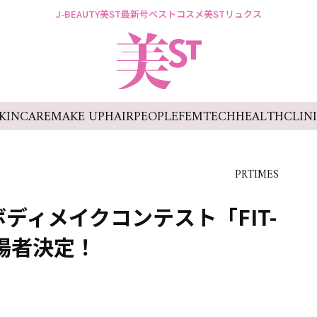
J-BEAUTY
美ST最新号
ベストコスメ
美STリュクス
KINCARE
MAKE UP
HAIR
PEOPLE
FEMTECH
HEALTH
CLIN
PRTIMES
ディメイクコンテスト「FIT-
の出場者決定！